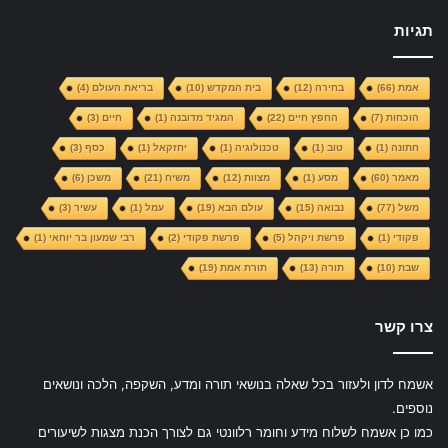
תגיות
אמת
(66)
בחירה
(12)
בית המקדש
(10)
בריאת העולם
(4)
הוכחות
(7)
החפץ חיים
(22)
המגיד מדובנה
(1)
חיים
(3)
חתונה
(1)
טוב
(1)
טכנולוגיה
(1)
יחזקאל
(1)
כסף
(3)
מאמר
(60)
מסע
(1)
מצוות
(12)
משיח
(21)
משכן
(6)
משל
(77)
נבואה
(15)
עולם הבא
(19)
עמל
(1)
עשיר
(3)
פקודי
(1)
פרשת ויקהל
(5)
פרשת פקודי
(2)
רבי שמעון בר יוחאי
(1)
שבת
(10)
תורה
(13)
תורת אמת
(19)
צרו קשר
אשמח לדון ולעזור בכל שאלה בנושאי תורה ומדע, השקפה, הלכה ונושאים
נוספים.
כמו כן אשמח לשלוח מידע וחומר רלוונטי גם לצורך הכנת מצגות לשיעורים