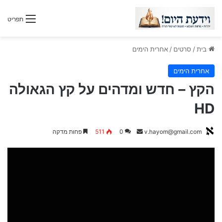
תפריט
בית
/
סרטים
/
אחרית הימים
אחרית הימים
הקץ – חדש ומדהים על קץ הגאולה
HD
v.hayom@gmail.com
S
0
511
פחות מדקה
e
n
d
a
n
e
m