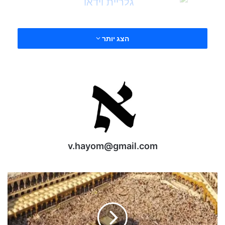
הצג יותר
v.hayom@gmail.com
א
י
נ
פ
ו