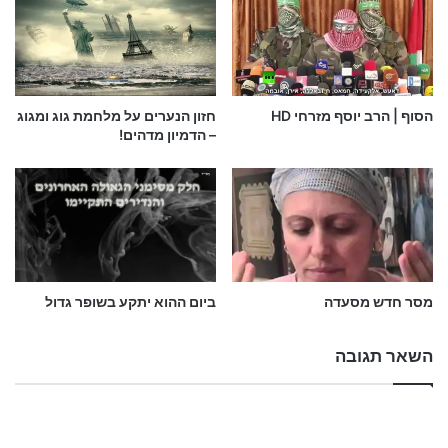
מסר אחרון לדור אחרון HD
צניעות – בת מלך HD
9 באוגוסט 2015
30 באוגוסט 2015
ב-"אחרית הימים"
ב-"הוכחות לתורת
אמת"
הסוף | הרב יוסף מזרחי HD
חזון הנערים על מלחמת גוג ומגוג
– הדמיון מדהים!
הסיאנס הגדול HD
9 באוגוסט 2015
ב-"עולם הבא"
מסר חדש מסעדה
ביום ההוא יתקע בשופר גדול
השאר תגובה
בחגוי הסלע
הקץ
משיח
גאולה
אחרית הימים
עקבתא דמשיחא
HD