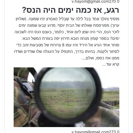
v.hayom@gmail.com
270
0
רגע, אז כמה ימים היה הנס?
מוֹסִיף וְהוֹלֵךְ אֶחָד בְּכָל לַיְלָה עַד שֶׁבְּלֵיל הָאַחֲרוֹן יִהְיוּ שְׁמוֹנָה. (שולחן
ערוך) מפורסמת שאלתו של הבית יוסף: מדוע קבעו שמונה ימים
לזכר הנס, הרי היה שמן ליום אחד, כלומר, בעצם הנס היה לשבעה
ימים? בספר קומץ מנחה הובא תירוץ יפה בעזרת המשל הבא:
סוחר אחד הגיע אל היריד והיו עמו 8 צרורות של מטבעות זהב כדי
לסחור ולקנות. בהיותו בדרך, התנפלו על העגלה שלו שודדים ושדדו
ממנו את כספו, אולם,…
קרא עוד...
v.hayom@gmail.com
273
0