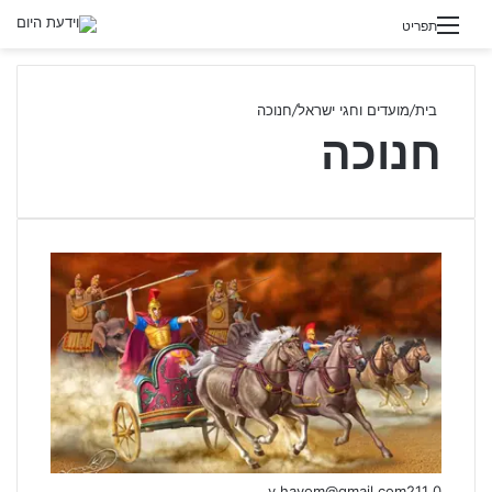
תפריט
בית
/
מועדים וחגי ישראל
/
חנוכה
חנוכה
v.hayom@gmail.com
211
0