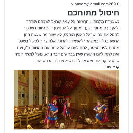
v.hayom@gmail.com
269
0
חיסול מתוחכם
כְּשֶׁעָמְדָה מַלְכוּת יָוָן הָרְשָׁעָה עַל עַמְּךָ יִשְׂרָאֵל לְשַׁכְּחָם תּוֹרָתָךְ
וּלְהַעֲבִירָם מֵחֻקֵּי רְצוֹנָךְ (מתוך על הניסים) ידעו היוונים שבכדי
לחסל את עם ישראל באופן מוחלט, לא יעזור מה שעשה המן
הרשע בגלוי ובמוצהר "להשמיד ולהרוג". אלה צריך לפעול בשקט
מתחת לפני השטח, לתת לעם ישראל לזנוח את המצוות ח"ו, ועם
זאת לתת להם הרגשה שאין בכך שום דבר נורא. משל לנשיא רוסיה
שבא לבקר את נשיא ארה"ב. נשיא ארה"ב הכניס את…
קרא עוד...