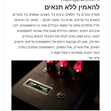
להאמין ללא תנאים
מָסַרְתָּ גִבּוֹרִים בְּיַד חַלָּשִׁים, וְרַבִּים בְּיַד מְעַטִּים, וּטְמֵאִים בְּיַד טְהוֹרִים,
וּרְשָׁעִים בְּיַד צַדִּיקִים, וְזֵדִים בְּיַד עוֹסְקֵי תוֹרָתֶךָ… (מתוך על הניסים)
חז"ל מלמדים אותנו על חמשה הבדלים שהיו בין החשמונאים, לבין
אויביהם היוונים. חמישה הבדלים שהם אלה שגרמו לחשמונאים
לנצח. ברגע שאנו באים לנתח את הסיבות לניצחון [בעיניים
יהודיות], מובן לנו שבעצם היותם של החשמונאים צדיקים, והיוונים
רשעים, אלו טהורים, ואלו טמאים, החשמונאים עוסקים בתורה,
בעוד היוונים מאמינים ב"אָכוֹל וְשָׁתוֹ כִּי…
קרא עוד...