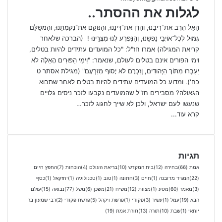
לגלות את ההסתר..
הַאֵל הָרָב אֶת־רִיבֵנוּ, וְהַדָּן אֶת־דִּינֵנוּ, וְהַנּוֹקֵם אֶת־נִקְמָתֵנוּ, וְהַמְשַׁלֵּם
גְּמּוּל לְכָל־אוֹיְבֵי נַפְשֵׁנוּ, וְהַנִּפְרָע לָנוּ מִצָּרֵֽינוּ ! (הברכה שלאחר
קריאת המגילה) אמרו חז"ל: "כל המועדים עתידים להיות בטלים,
וימי הפורים אינם בטלים לעולם, שנאמר: "וִימֵי הַפּוּרִים הָאֵלֶּה לֹא
יַעַבְרוּ מִתּוֹךְ הַיְּהוּדִים, וְזִכְרָם לֹא יָסוּף מִזַּרְעָם" (מגילת אסתר ט
כח'). ומדוע כל המועדים עתידים להיות בטלים לאחר שתבוא
הגאולה? מסבירים חז"ל שהמועדים נקבעו לזכר ניסים גלויים
שנעשו לעם ישראל, ולכן לא שייך לחגוג לזכר…
קרא עוד...
תגיות
אמת
(66)
בחירה
(12)
בית המקדש
(10)
בריאת העולם
(4)
הוכחות
(7)
החפץ חיים
(22)
המגיד מדובנה
(1)
חיים
(3)
חתונה
(1)
טוב
(1)
טכנולוגיה
(1)
יחזקאל
(1)
כסף
(3)
מאמר
(60)
מסע
(1)
מצוות
(12)
משיח
(21)
משכן
(6)
משל
(77)
נבואה
(15)
עולם
הבא
(19)
עמל
(1)
עשיר
(3)
פקודי
(1)
פרשת ויקהל
(5)
פרשת פקודי
(2)
רבי שמעון בר
יוחאי
(1)
שבת
(10)
תורה
(13)
תורת אמת
(19)