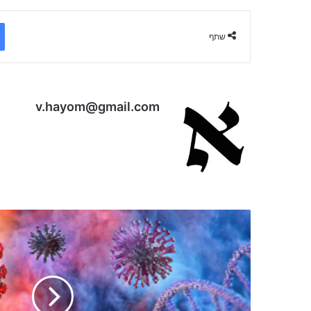
שתף
v.hayom@gmail.com
קורונה
בצופן
התנ"כי