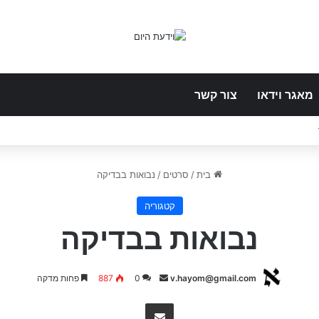
מאגר וידאו
צור קשר
בית
/
סרטים
/
נבואות בבדיקה
קטגוריה
נבואות בבדיקה
Send
v.hayom@gmail.com
0
887
פחות מדקה
an
שתף באמצעות E-Mail
email