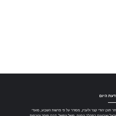
דעת היום
ר תוכן יהודי קצר ולעניין, מסודר על פי פרשות השבוע, מועדי
ראל ואירועים במהלך החיים. משל ונמשל, דברי מוסר והוכחות