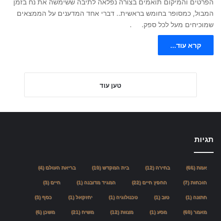
הפרטים והמיקום תואמים בצורה נפלאה לתיבה ששימשה את נח בזמן
המבול, כמסופר בחומש בראשית.. דברי אחד המדענים על הממצאים
שמוכיחים מעל לכל ספק. .
קרא עוד...
טען עוד
תגיות
אמת
(66)
בחירה
(12)
בית המקדש
(10)
בריאת העולם
(4)
הוכחות
(7)
החפץ חיים
(22)
המגיד מדובנה
(1)
חיים
(3)
חתונה
(1)
טוב
(1)
טכנולוגיה
(1)
יחזקאל
(1)
כסף
(3)
מאמר
(60)
מסע
(1)
מצוות
(12)
משיח
(21)
משכן
(6)