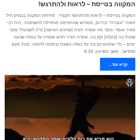
המקווה בטייסת – לראות ולהתרגש!
המקווה בטייסת – לראות ולהתרגש! תקציר: פתיחת המקווה בבסיס חיל
האויר "עובדה" בדרום, ממחיש שהתפיסה מתחילה להשתנות.. היה רבי
מאיר אומר: מפני מה אמרה תורה [שתהא האישה] נדה לשבעה? מפני
שרגיל בה [בעלה] וקץ בה. אמרה תורה תהא אסורה על בעלה שבעה
ימים – כדי שתהא חביבה על בעלה כשעת כניסתה לחופה. (בכל פעם
מחדש).. משך הסרטון: 4:24
קרא עוד...