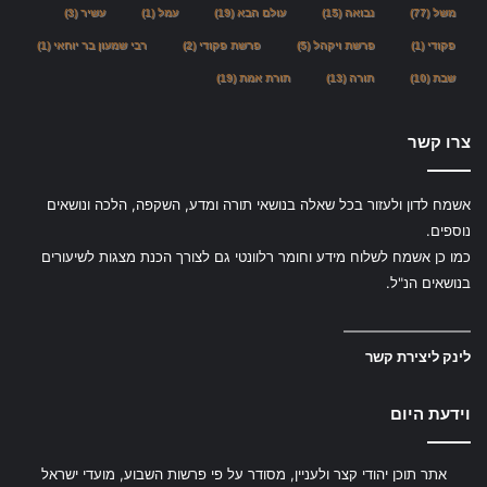
משל
(77)
נבואה
(15)
עולם הבא
(19)
עמל
(1)
עשיר
(3)
פקודי
(1)
פרשת ויקהל
(5)
פרשת פקודי
(2)
רבי שמעון בר יוחאי
(1)
שבת
(10)
תורה
(13)
תורת אמת
(19)
צרו קשר
אשמח לדון ולעזור בכל שאלה בנושאי תורה ומדע, השקפה, הלכה ונושאים
נוספים.
כמו כן אשמח לשלוח מידע וחומר רלוונטי גם לצורך הכנת מצגות לשיעורים
בנושאים הנ"ל.
—————————
לינק ליצירת קשר
וידעת היום
אתר תוכן יהודי קצר ולעניין, מסודר על פי פרשות השבוע, מועדי ישראל