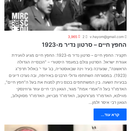
3,965
2
v.hayom@gmail.com
החפץ חיים – סרטון נדיר מ-1923
תקציר: החפץ חיים – סרטון נדיר מ-1923: החפץ חיים מגיע לוועידת
אגודת ישראל. הסרטון צולם במעמד היסטורי – "הכנסייה הגדולה
הראשונה", שנערכה בעיר וינה שבאוסטריה, בג' עד י' באלול תרפ"ג
(1923). במסגרתה השתתפו גדולי הרבנים באירופה, ובה נערכו דיונים
בבעיות השעה. בין המשתתפים בכנס ניתן למנות את בעל ה"חפץ חיים",
האדמו"ר בעל ה"אמרי אמת" מגור, הגאון רבי חיים עוזר גרוזינסקי
מווילנא, האדמו"ר מצ'ורטקוב, האדמו"ר מבויאן, האדמו"ר מסוקולוב,
הגאון רבי איסר זלמן…
קרא עוד...