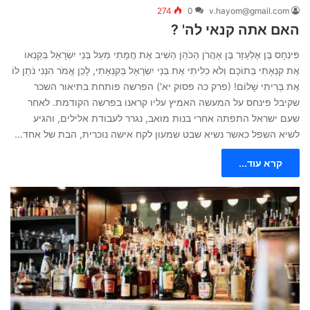
274
0
v.hayom@gmail.com
האם אתה קנאי לה' ?
פִּינְחָס בֶּן אֶלְעָזָר בֶּן אַהֲרֹן הַכֹּהֵן הֵשִׁיב אֶת חֲמָתִי מֵעַל בְּנֵי יִשְׂרָאֵל בְּקַנְאוֹ
אֶת קִנְאָתִי בְּתוֹכָם וְלֹא כִלִּיתִי אֶת בְּנֵי יִשְׂרָאֵל בְּקִנְאָתִי, לָכֵן אֱמֹר הִנְנִי נֹתֵן לוֹ
אֶת בְּרִיתִי שָׁלוֹם! (פרק כה פסוק יא') הפרשה פותחת בתיאור השכר
שקיבל פינחס על המעשה האמיץ עליו קראנו בפרשה הקודמת. לאחר
שעם ישראל התפתה אחרי בנות מואב, נגרר לעבודת אלילים, והגיע
לשיא השפל כאשר נשיא שבט שמעון לקח אישה נוכרית, הבת של אחד…
קרא עוד...