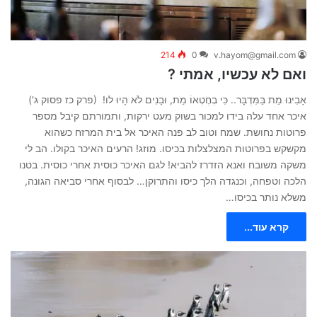
214
0
v.hayom@gmail.com
ואם לא עכשיו, אמתי ?
אָבִינוּ מֵת בַּמִּדְבָּר.. כִּי בְחֶטְאוֹ מֵת, וּבָנִים לֹא הָיוּ לו! (פרק כז פסוק ג')
איכר אחד עלה בידו למכור בשוק מעט ירקות, ותמורתם קיבל מספר
פרוטות נחושת. שמח וטוב לב פנה האיכר אל בית המרזח כשהוא
מקשקש בפרוטות המצלצלות בכיסו. מוזג! הרעים האיכר בקולו. הב לי
משקה משובח ואנא הזדרז להביא! לגם האיכר כוסית אחרי כוסית. בטנו
הלכה וטפחה, וכנגדה הלך כיסו והתרוקן… לבסוף אחרי סביאה הגונה,
משלא נותר בכיסו…
קרא עוד...