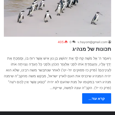
405
0
v.hayom@gmail.com
תכונות של מנהיג
וַיֹּאמֶר ה' אֶל מֹשֶׁה קַח לְךָ אֶת יְהוֹשֻׁעַ בִּן נוּן אִישׁ אֲשֶׁר רוּחַ בּוֹ, וְסָמַכְתָּ אֶת
יָדְךָ עָלָיו, וְהַעֲמַדְתָּ אֹתוֹ לִפְנֵי אֶלְעָזָר הַכֹּהֵן וְלִפְנֵי כָּל הָעֵדָה וְצִוִּיתָה אֹתוֹ
לְעֵינֵיהֶם! (פרק כז פסוקים יח'-יט') לאחר שנתבשר משה רבינו, שלא הוא
יהיה המנהיג שיכניס את העם לארץ ישראל, מבקש משה מהקב"ה שימנה
מנהיג ראוי במקומו על מנת שהעם לא יהיה "כַּצֹּאן אֲשֶׁר אֵין לָהֶם רֹעֶה"
(פרק כז יז'). הקב"ה עונה למשה, שייקח…
קרא עוד...