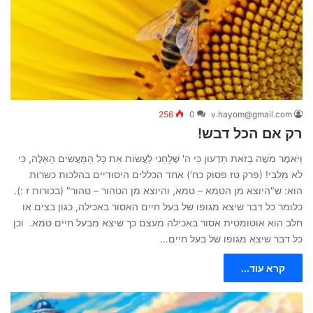
256
0
v.hayom@gmail.com
רק אם הכל דבש!
וַיֹּאמֶר מֹשֶׁה בְּזֹאת תֵּדְעוּן כִּי ה' שְׁלָחַנִי לַעֲשׂוֹת אֵת כָּל הַמַּעֲשִׂים הָאֵלֶּה, כִּי
לֹא מִלִּבִּי! (פרק טז פסוק כח') אחד הכללים היסודיים בהלכות כשרות
הוא: ש"היוצא מן הטמא – טמא, והיוצא מן הטהור – טהור" (בכורות ז :).
כלומר כל דבר שיצא מגופו של בעל חיים האסור באכילה, כגון בצים או
חלב הוא אוטומטית אסור באכילה מעצם כך שיצא מבעל חיים טמא. וכן
כל דבר שיצא מגופו של בעל חיים…
קרא עוד...