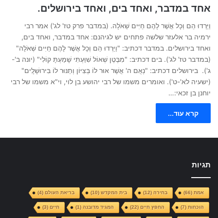
אחד במדבר, ואחד בים, ואחד בירושלים.
וַיֵּרְדוּ הֵם וְכָל אֲשֶׁר לָהֶם חַיִּים שְׁאֹלָה. (במדבר פרק טז' לג') אמר רבי
ירמיה בר אלעזר שלשה פתחים יש לגיהנם: אחד במדבר, ואחד בים,
ואחד בירושלים. במדבר דכתיב: "וַיֵּרְדוּ הֵם וְכָל אֲשֶׁר לָהֶם חַיִּים שְׁאֹלָה"
(במדבר טז' לג'). בים דכתיב: "מִבֶּטֶן שְׁאוֹל שִׁוַּעְתִּי שָׁמַעְתָּ קוֹלִי" (יונה ב'-
ג'). בירושלים דכתיב: "נְאֻם ה' אֲשֶׁר אוּר לוֹ בְּצִיּוֹן וְתַנּוּר לוֹ בִּירוּשָׁלִָים"
(ישעיה לא'-ט'). ואומרים משמו של רבי יהושע בן לוי, וי"א משמו של רבי
יוחנן בן זכאי:…
קרא עוד...
תגיות
אמת
(66)
בחירה
(12)
בית המקדש
(10)
בריאת העולם
(4)
הוכחות
(7)
החפץ חיים
(22)
המגיד מדובנה
(1)
חיים
(3)