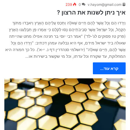
239
0
v.hayom@gmail.com
איך ניתן לשנות את הרצון ?
וַיֵּרְדוּ הֵם וְכָל אֲשֶׁר לָהֶם חַיִּים שְׁאֹלָה וַתְּכַס עֲלֵיהֶם הָאָרֶץ וַיֹּאבְדוּ מִתּוֹךְ
הַקָּהָל, וְכָל יִשְׂרָאֵל אֲשֶׁר סְבִיבֹתֵיהֶם נָסוּ לְקֹלָם כִּי אָמְרוּ פֶּן תִּבְלָעֵנוּ הָאָרֶץ
(פרק טז פסוקים לג'-לד') "אמר רבי יוסי בר חנינה אפילו מחט שהייתה
שאולה ביד ישראל מידם, אף היא נבלעה עמהן דכתיב: "וַיֵּרְדוּ הֵם וְכָל
אֲשֶׁר לָהֶם, חַיִּים שְׁאֹלָה" (ירושלמי סנהדרין דף נ. י-א'). כל כך חמורה היא
המחלוקת, עד שקורח וכל עדתו, וכל מי שקשור בישירות או…
קרא עוד...