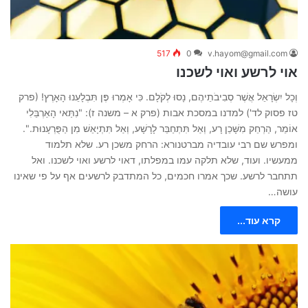
517
0
v.hayom@gmail.com
אוי לרשע ואוי לשכנו
וְכָל יִשְׂרָאֵל אֲשֶׁר סְבִיבֹתֵיהֶם, נָסוּ לְקֹלָם. כִּי אָמְרוּ פֶּן תִּבְלָעֵנוּ הָאָרֶץ! (פרק
טז פסוק לד') למדנו במסכת אבות (פרק א – משנה ז): "נִתַּאי הָאַרְבֵּלִי
אוֹמֵר, הַרְחֵק מִשָּׁכֵן רָע, וְאַל תִּתְחַבֵּר לָרָשָׁע, וְאַל תִּתְיָאֵשׁ מִן הַפֻּרְעָנוּת.".
ומפרש שם רבי עובדיה מברטנורא: הרחק משכן רע. שלא תלמוד
ממעשיו. ועוד, שלא תלקה עמו במפלתו, דאוי לרשע ואוי לשכנו. ואל
תתחבר לרשע. שכך אמרו חכמים, כל המתדבק לרשעים אף על פי שאינו
עושה…
קרא עוד...