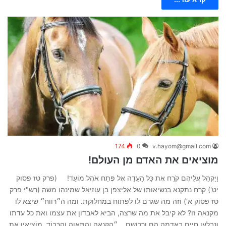
174
0
v.hayom@gmail.com
מוציאים את האדם מן העולם!
וַיַּקְהֵל עֲלֵיהֶם קֹרַח אֶת כָּל הָעֵדָה אֶל פֶּתַח אֹהֶל מוֹעֵד! (פרק טז פסוק
יט') קרח נתקנא בנשיאותו של אליצפן בן עוזיאל שמינהו משה (רש"י פרק
טז פסוק א') וזה מה שגרם לו לפתוח במחלוקת. ומה ה״רווח״ שיצא לו
מקנאה זו? לא קיבל את מה שרצה, הביא לאבדון את עצמו ואת כל עדתו
ונבלעו חיים באדמה הם ורכושם… ״הַקִּנְאָה וְהַתַּאֲוָה וְהַכָּבוֹד, מוֹצִיאִין אֶת