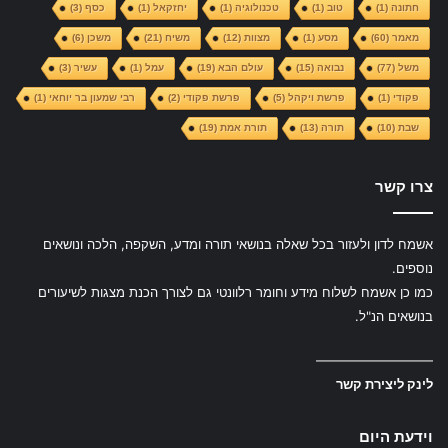
חתונה
(1)
טוב
(1)
טכנולוגיה
(1)
יחזקאל
(1)
כסף
(3)
מאמר
(60)
מסע
(1)
מצוות
(12)
משיח
(21)
משכן
(6)
משל
(77)
נבואה
(15)
עולם הבא
(19)
עמל
(1)
עשיר
(3)
פקודי
(1)
פרשת ויקהל
(5)
פרשת פקודי
(2)
רבי שמעון בר יוחאי
(1)
שבת
(10)
תורה
(13)
תורת אמת
(19)
צרו קשר
אשמח לדון ולעזור בכל שאלה בנושאי תורה ומדע, השקפה, הלכה ונושאים
נוספים.
כמו כן אשמח לשלוח מידע וחומר רלוונטי גם לצורך הכנת מצגות לשיעורים
בנושאים הנ"ל.
—————————
לינק ליצירת קשר
וידעת היום