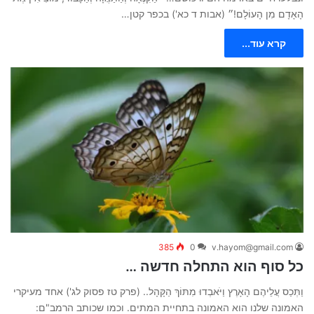
הָאָדָם מִן הָעוֹלָם!״ (אבות ד כא') בכפר קטן…
קרא עוד...
385
0
v.hayom@gmail.com
כל סוף הוא התחלה חדשה …
וַתְּכַס עֲלֵיהֶם הָאָרֶץ וַיֹּאבְדוּ מִתּוֹךְ הַקָּהָל.. (פרק טז פסוק לג') אחד מעיקרי
האמונה שלנו הוא האמונה בתחיית המתים. וכמו שכותב הרמב"ם: