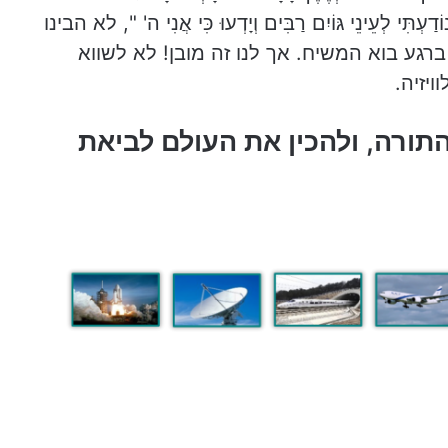
ַעְתִּי לְעֵינֵי גּוֹיִם רַבִּים וְיָדְעוּ כִּי אֲנִי ה' ", לא הבינו
רגע בוא המשיח. אך לנו זה מובן! לא לשווא
יזיה.
התורה, ולהכין את העולם לביאת