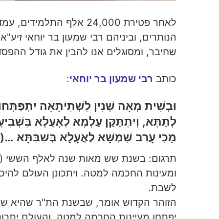
לאחר פטירת 24,000 אלף ה
הנותרים, וביניהם רבי שמעון בר יוחאי זיע"
שחיבר, ומסוגלים אנו להבין את גודל ההפסד
כותב
רבי שמעון בר יוחאי
:
וּבְשִׁית מְאָה שְׁנִין לִשְׁתִיתָאָה יִתְפַּתְּחוּ
לְתַתָּא, וְיִתְתַּקַּן עַלְמָא לְאָעֳלָא בִּשְׁבִיע
מֵכִי עָרַב שִׁמְשָׁא לְאֲעָלָא בְּשַׁבַּתָּא
…(ז
ומעינות החכמה למטה. ויתכונן העולם להיכ
לשבת.
יפתחו מעיינות החכמה למטה, והעולם יתכונ