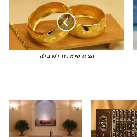
צ
ע
ה
ש
ל
א
נ
י
ת
הצעה שלא ניתן לסרב לה!
ן
ל
ס
ר
ב
ל
ה
!