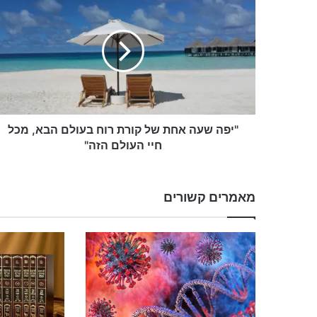
י
פ
ה
ש
ע
ה
א
ח
ת
"יפה שעה אחת של קורת רוח בעולם הבא, מכל
ש
חיי העולם הזה"
ל
ק
ו
מאמרים קשורים
ר
ת
ר
ו
ח
ב
ע
ו