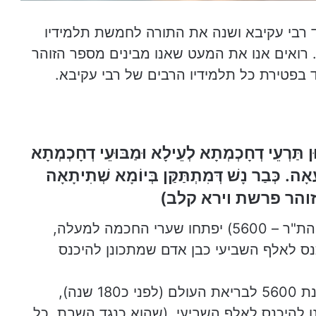
תלמידים, עמד רבי עקיבא ושנה את התורה לחמשת תלמידיו
א. רואים אנו את המעט שאנו מבינים מספר הזוהר
 בפטירת כל תלמידיו הרבים של רבי עקיבא.
ן תַּרְעֵי דְחָכְמְתָא לְעֵילָא וּמַבּוּעֵי דְחָכְמְתָא
ָאָה. כְּבַר נָשׁ דְּמִתְתַּקַּן בְּיוֹמָא שְׁתִיתָאָה
והר פרשת וירא קלב)
תרגום: בשנת שש מאות שנה לאלף הששי (הת"ר – 5600) יפתחו שערי החכמה למעלה,
נס לאלף השביעי כבן אדם שמתכונן להיכנס
הזוהר הקדוש אומר, שבשנת הת"ר שהיא שנת 5600 לבריאת העולם (לפני כ180 שנה),
ן להיכנס לאלף השביעי. (שהוא כנגד השבת. כל