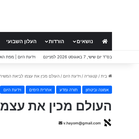
נושאים
הורדות
העלון השבועי
בס''ד יום שישי, 7 באוגוסט 2026 למניינם
וידעת היום | מפת הא
בית
/
קטגוריה
/
וידעת היום
/
העולם מכין את עצמו לביאת המשיח
אמונה וביטחון
תורה ומדע
אחרית הימים
וידעת היום
העולם מכין את עצמ
S
v.hayom@gmail.com
e
n