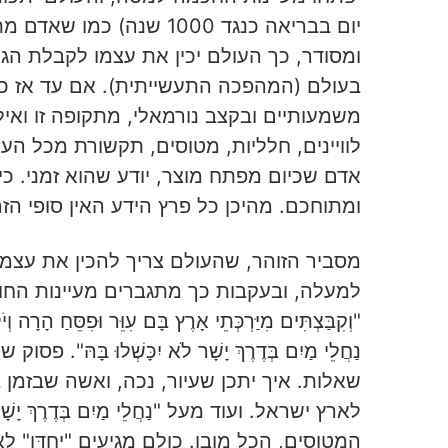
יום בבריאה כנגד 1000 שנה
בעולם (המהפכה התעשייתית). אם עד אז כל 
משמעותיים ובקצב נורמאלי, מתקופה זו ואיל
לוויינים, חלליות, מטוסים, תקשורת מכל הע
אדם שכיום מפתח מוצר, יודע שהוא זמני. כי
ומתוחכם. מהיכן כל פרץ הידע האין סופי הז
מסביר הזוהר, שהעולם צריך להכין את עצמו
למעלה, ובעקבות כך מתגברים מעיינות החו
"וְקִבַּצְתִּים מִיַּרְכְּתֵי אָרֶץ בָּם עִוֵּר וּפִסֵּחַ הָרָה ו
נַחֲלֵי מַיִם בְּדֶרֶךְ יָשָׁר לֹא יִכָּשְׁלוּ 
שאלות. איך יתכן שעיור, נכה, ואשה שבזמן בהר
לארץ ישראל. ועוד מעל "נַחֲלֵי מַיִם בְּדֶרֶךְ יָש
המטוסים, הכל מובן. כולם מגיעים "יַחְדָּו" לארץ ישר