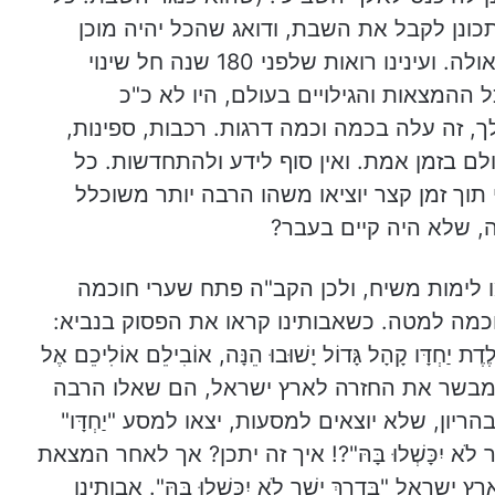
) כמו שאדם מתכונן לקבל את השבת, ודואג שהכל יהיה מוכן
ומסודר, כך העולם יכין את עצמו לקבלת הגאולה. ועינינו רואות שלפני 180 שנה חל שינוי
ההמצאות והגילויים בעולם, היו לא כ"כ
ך, זה עלה בכמה וכמה דרגות. רכבות, ספינות,
ולם בזמן אמת. ואין סוף לידע ולהתחדשות. כל
 תוך זמן קצר יוציאו משהו הרבה יותר משוכלל
ה, שלא היה קיים בעבר?
 לימות משיח, ולכן הקב"ה פתח שערי חוכמה
כמה למטה. כשאבותינו קראו את הפסוק בנביא:
ְיֹלֶדֶת יַחְדָּו קָהָל גָּדוֹל יָשׁוּבוּ הֵנָּה, אוֹבִילֵם אוֹלִיכֵם אֶל
בָּהּ". פסוק שמבשר את החזרה לארץ ישראל, הם שאלו הרבה
יון, שלא יוצאים למסעות, יצאו למסע "יַחְדָּו"
ָׁר לֹא יִכָּשְׁלוּ בָּהּ"?! איך זה יתכן? אך לאחר המצאת
אל "בְּדֶרֶךְ יָשָׁר לֹא יִכָּשְׁלוּ בָּהּ". אבותינו