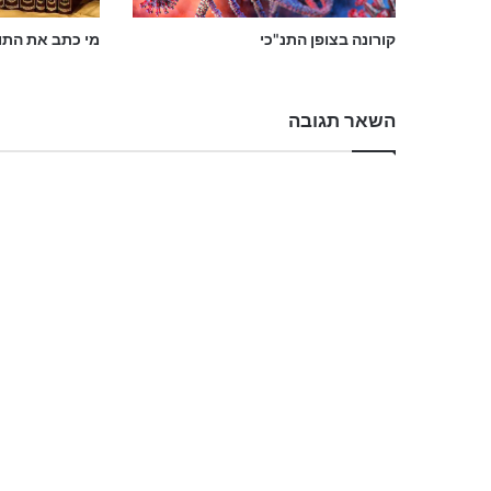
ל
ם
קורונה בצופן התנ"כי
מי כתב את התו
ה
ב
א
השאר תגובה
,
מ
כ
ל
ח
י
י
ה
ע
ו
ל
ם
ה
ז
ה
"