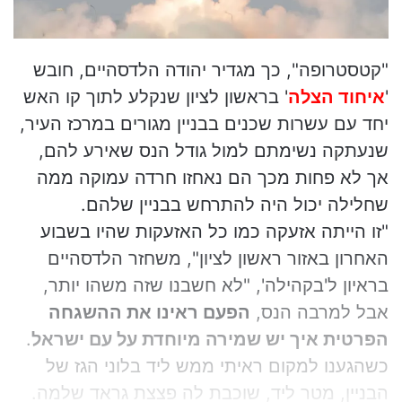
i
l
"קטסטרופה", כך מגדיר יהודה הלדסהיים, חובש
'
איחוד הצלה
' בראשון לציון שנקלע לתוך קו האש
יחד עם עשרות שכנים בבניין מגורים במרכז העיר,
שנעתקה נשימתם למול גודל הנס שאירע להם,
אך לא פחות מכך הם נאחזו חרדה עמוקה ממה
שחלילה יכול היה להתרחש בבניין שלהם.
"זו הייתה אזעקה כמו כל האזעקות שהיו בשבוע
האחרון באזור ראשון לציון", משחזר הלדסהיים
בראיון ל'בקהילה', "לא חשבנו שזה משהו יותר,
אבל למרבה הנס,
הפעם ראינו את ההשגחה
הפרטית איך יש שמירה מיוחדת על עם ישראל
.
כשהגענו למקום ראיתי ממש ליד בלוני הגז של
הבניין, מטר ליד, שוכבת לה פצצת גראד שלמה.