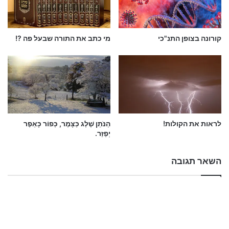
א
מה יכול היה להיות אלמלא פצצת הגראד הייתה
ר
נוחתת בשלמותה"..
ץ
קורונה בצופן התנ"כי
מי כתב את התורה שבעל פה ?!
לראות את הקולות!
הַנֹּתֵן שֶׁלֶג כַּצָּמֶר, כְּפוֹר כָּאֵפֶר
יְפַזֵּר.
השאר תגובה