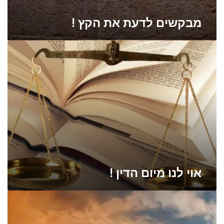
מבקשים לדעת את הקץ !
א
ו
י
ל
נ
ו
מ
י
ו
ם
ה
ד
אוי לנו מיום הדין !
י
ן
!
ה
פ
ת