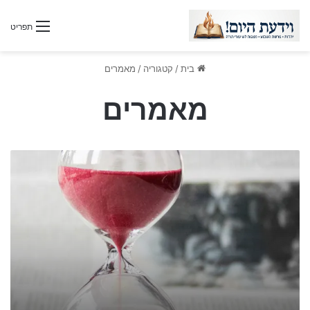
תפריט
בית
/
קטגוריה
/
מאמרים
מאמרים
א
י
ן
א
ב
י
ד
ה
כ
א
ב