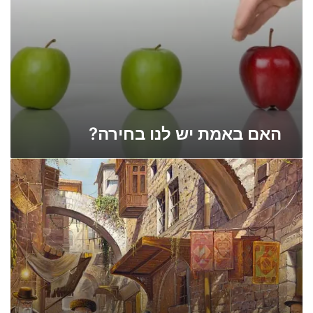
ו
ב
ח
י
ר
ה
?
האם באמת יש לנו בחירה?
ל
ה
י
ש
א
ר
י
ה
ו
ד
י