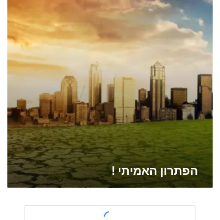
ר
ו
ן
ה
א
מ
י
ת
י
!
הפתרון האמיתי !