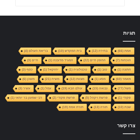
תגיות
אמת
(66)
בחירה
(12)
בית המקדש
(10)
בריאת העולם
(4)
הוכחות
(7)
החפץ חיים
(22)
המגיד מדובנה
(1)
חיים
(3)
חתונה
(1)
טוב
(1)
טכנולוגיה
(1)
יחזקאל
(1)
כסף
(3)
מאמר
(60)
מסע
(1)
מצוות
(12)
משיח
(21)
משכן
(6)
משל
(77)
נבואה
(15)
עולם הבא
(19)
עמל
(1)
עשיר
(3)
פקודי
(1)
פרשת ויקהל
(5)
פרשת פקודי
(2)
רבי שמעון בר יוחאי
(1)
שבת
(10)
תורה
(13)
תורת אמת
(19)
צרו קשר