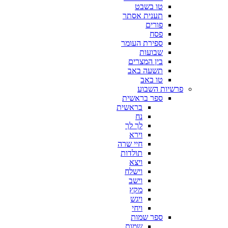
טו בשבט
תענית אסתר
פורים
פסח
ספירת העומר
שבועות
בין המצרים
תשעה באב
טו באב
פרשיות השבוע
ספר בראשית
בראשית
נח
לך לך
וירא
חיי שרה
תולדות
ויצא
וישלח
וישב
מקץ
ויגש
ויחי
ספר שמות
שמות