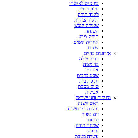
בין איש לאישתו
חינון הבנים
לימוד תורה
תיקון המידות
שמירת הנפש
השגחה
תורה ומדע
אחרית הימים
שונות
אירועים בחיים
ברית מילה
בר מצוה
אירוסין
שבע ברכות
חנוכת בית
סיום מסכת
אבילות
מועדים וחגי ישראל
ראש השנה
עשרת ימי תשובה
יום כיפור
סוכות
שמחת תורה
חנוכה
עשרה בטבת