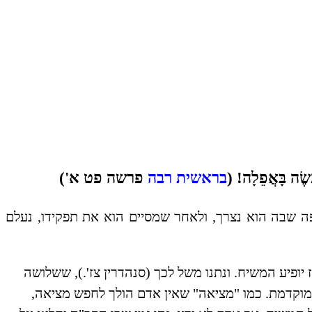
עֲשֶׂה בָּאֲפֵלָה! (
בראשית רבה
פרשה פט א')
פה שבה הוא נצרך, ולאחר שמסיים הוא את תפקידו, נעלם
יופיע המשיח. ונתנו משל לכך (סנהדרין צז'.), ששלושה
מוקדמת. כמו "מציאה" שאין אדם הולך לחפש מציאה,