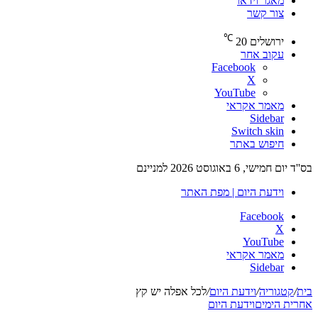
מאגר וידאו
צור קשר
℃
ירושלים
20
עקוב אחר
Facebook
X
YouTube
מאמר אקראי
Sidebar
Switch skin
חיפוש באתר
בס''ד יום חמישי, 6 באוגוסט 2026 למניינם
וידעת היום | מפת האתר
Facebook
X
YouTube
מאמר אקראי
Sidebar
בית
/
קטגוריה
/
וידעת היום
/
לכל אפלה יש קץ
אחרית הימים
וידעת היום