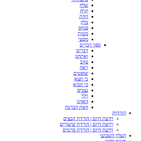
שלח
קרח
חקת
בלק
פנחס
מטות
מסעי
ספר דברים
דברים
ואתחנן
עקב
ראה
שופטים
כי תצא
כי תבוא
נצבים
וילך
האזינו
וזאת הברכה
הורדות
וידעת היום | הורדת קבצים
וידעת היום | הורדת שיעורים
וידעת היום | הורדת סרטים
העלון השבועי