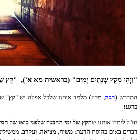
"וַיְהִי מִקֵּץ שְׁנָתַיִם יָמִים" (בראשית מא א'),
"קֵץ שׂ
המדרש (
רבה
, מקץ) מלמד אותנו שלכל אפלה יש "קץ" ש
ברגע!
חז"ל לימדו אותנו ש
הקץ של
ימי ההכנה שלפני בואו
של המש
דברים באים בהיסח הדעת:
משיח
,
מציאה
, ו
עקרב
. ממשילי