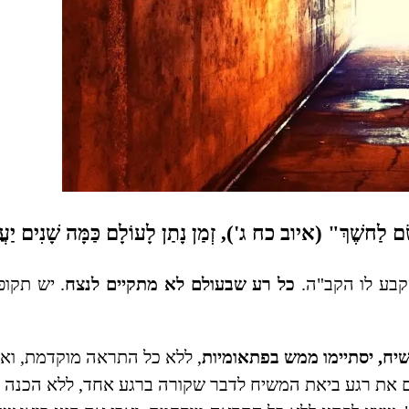
ָם לַחשֶׁךְ" (איוב כח ג'),
זְמַן נָתַן לָעוֹלָם כַּמָּה שָׁנִים יַ
קבע לו הקב"ה.
כל רע שבעולם לא
מתקיים
לנצח
. יש תקו
יח, יסתיימו ממש בפתאומיות
, ללא כל התראה מוקדמת, ואז 
ם את רגע ביאת המשיח לדבר שקורה ברגע אחד, ללא הכנה 