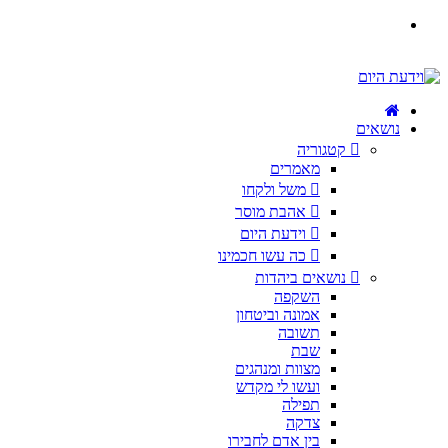
נושאים
קטגוריה
מאמרים
משל ולקחו
אהבת מוסר
וידעת היום
כה עשו חכמינו
נושאים ביהדות
השקפה
אמונה וביטחון
תשובה
שבת
מצוות ומנהגים
ועשו לי מקדש
תפילה
צדקה
בין אדם לחבירו