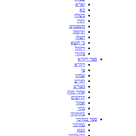
וארא
בא
בשלח
יתרו
משפטים
תרומה
תצוה
כי תשא
ויקהל
פקודי
ספר ויקרא
ויקרא
צו
שמיני
תזריע
מצורע
אחרי מות
קדושים
אמור
בהר
בחוקותי
ספר במדבר
במדבר
נשא
בהעלותך