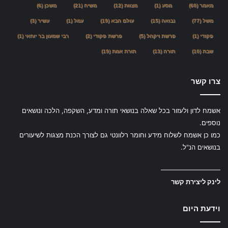
מאמר
(60)
מסע
(1)
מצוות
(12)
משיח
(21)
משכן
(6)
משל
(77)
נבואה
(15)
עולם הבא
(19)
עמל
(1)
עשיר
(3)
פקודי
(1)
פרשת ויקהל
(5)
פרשת פקודי
(2)
רבי שמעון בר יוחאי
(1)
שבת
(10)
תורה
(13)
תורת אמת
(19)
צרו קשר
אשמח לדון ולעזור בכל שאלה בנושאי תורה ומדע, השקפה, הלכה ונושאים
נוספים.
כמו כן אשמח לשלוח מידע וחומר רלוונטי גם לצורך הכנת מצגות לשיעורים
בנושאים הנ"ל.
—————————
לינק ליצירת קשר
וידעת היום