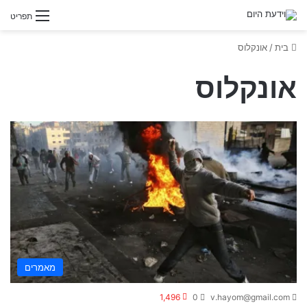
תפריט
בית
/
אונקלוס
אונקלוס
מאמרים
1,496
0
v.hayom@gmail.com