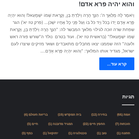
והוא יהיה פרא אדם!
וַיֹּאמֶר לָהּ מַלְאַךְ ה': הִנָּךְ הָרָה וְיֹלַדְתְּ בֵּן, וְקָרָאת שְׁמוֹ יִשְׁמָעֵאל! וְהוּא יִהְיֶה
פֶּרֶא אָדָם יָדוֹ בַכֹּל וְיַד כֹּל בּוֹ וְעַל פְּנֵי כָל אֶחָיו יִשְׁכֹּן… (פרק טז יא') הגר
שפחת שרה זוכה לגילוי מלאך המבשר לה: "הִנָּךְ הָרָה וְיֹלַדְתְּ בֵּן, וְקָרָאת
שְׁמוֹ יִשְׁמָעֵאל!" (בראשית טז יא'). ועוד בטרם נולד ה"שורש פורה ראש
ולענה" הזה שממנו יצאו מחבלים מתאבדים ושאר מזיקים שיצרו לעם
ישראל, מגדיר אותו המלאך: "וְהוּא יִהְיֶה פֶּרֶא אָדָם.…
קרא עוד...
תגיות
אמת
(66)
בחירה
(12)
בית המקדש
(10)
בריאת העולם
(4)
הוכחות
(7)
החפץ חיים
(22)
המגיד מדובנה
(1)
חיים
(3)
חתונה
(1)
טוב
(1)
טכנולוגיה
(1)
יחזקאל
(1)
כסף
(3)