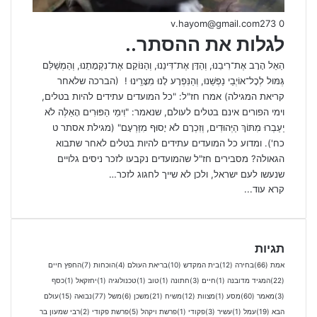
v.hayom@gmail.com
273
0
לגלות את ההסתר..
הַאֵל הָרָב אֶת־רִיבֵנוּ, וְהַדָּן אֶת־דִּינֵנוּ, וְהַנּוֹקֵם אֶת־נִקְמָתֵנוּ, וְהַמְשַׁלֵּם
גְּמּוּל לְכָל־אוֹיְבֵי נַפְשֵׁנוּ, וְהַנִּפְרָע לָנוּ מִצָּרֵֽינוּ ! (הברכה שלאחר
קריאת המגילה) אמרו חז"ל: "כל המועדים עתידים להיות בטלים,
וימי הפורים אינם בטלים לעולם, שנאמר: "וִימֵי הַפּוּרִים הָאֵלֶּה לֹא
יַעַבְרוּ מִתּוֹךְ הַיְּהוּדִים, וְזִכְרָם לֹא יָסוּף מִזַּרְעָם" (מגילת אסתר ט
כח'). ומדוע כל המועדים עתידים להיות בטלים לאחר שתבוא
הגאולה? מסבירים חז"ל שהמועדים נקבעו לזכר ניסים גלויים
שנעשו לעם ישראל, ולכן לא שייך לחגוג לזכר…
קרא עוד...
תגיות
אמת
(66)
בחירה
(12)
בית המקדש
(10)
בריאת העולם
(4)
הוכחות
(7)
החפץ חיים
(22)
המגיד מדובנה
(1)
חיים
(3)
חתונה
(1)
טוב
(1)
טכנולוגיה
(1)
יחזקאל
(1)
כסף
(3)
מאמר
(60)
מסע
(1)
מצוות
(12)
משיח
(21)
משכן
(6)
משל
(77)
נבואה
(15)
עולם
הבא
(19)
עמל
(1)
עשיר
(3)
פקודי
(1)
פרשת ויקהל
(5)
פרשת פקודי
(2)
רבי שמעון בר