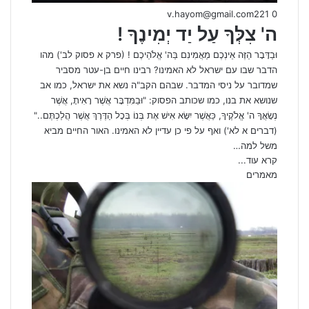
v.hayom@gmail.com
221
0
ה' צִלְּךָ עַל יַד יְמִינֶךָ !
וּבַדָּבָר הַזֶּה אֵינְכֶם מַאֲמִינִם בַּה' אֱלֹהֵיכֶם ! (פרק א פסוק לב') מהו
הדבר שבו עם ישראל לא האמינו? רבינו חיים בן-עטר מסביר
שמדובר על ניסי המדבר. שבהם הקב"ה נשא את ישראל, כמו אב
שנושא את בנו, כמו שכותב הפסוק: "וּבַמִּדְבָּר אֲשֶׁר רָאִיתָ, אֲשֶׁר
נְשָׂאֲךָ ה' אֱלֹקֶיךָ, כַּאֲשֶׁר יִשָּׂא אִישׁ אֶת בְּנוֹ בְּכָל הַדֶּרֶךְ אֲשֶׁר הֲלַכְתֶּם.."
(דברים א לא') ואף על פי כן עדיין לא האמינו. האור החיים מביא
משל למה…
קרא עוד...
מאמרים