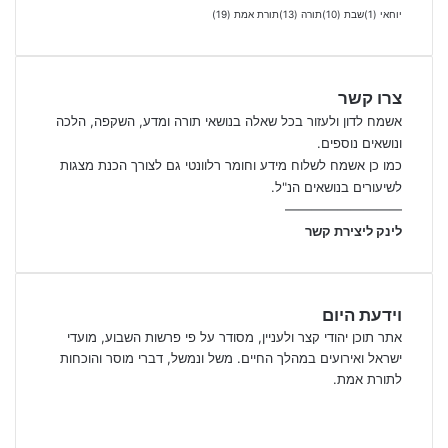
יוחאי
(1)
שבת
(10)
תורה
(13)
תורת אמת
(19)
צרו קשר
אשמח לדון ולעזור בכל שאלה בנושאי תורה ומדע, השקפה, הלכה
ונושאים נוספים.
כמו כן אשמח לשלוח מידע וחומר רלוונטי גם לצורך הכנת מצגות
לשיעורים בנושאים הנ"ל.
—————————
לינק ליצירת קשר
וידעת היום
אתר תוכן יהודי קצר ולעניין, מסודר על פי פרשות השבוע, מועדי
ישראל ואירועים במהלך החיים. משל ונמשל, דברי מוסר והוכחות
לתורת אמת.
Facebook
X
YouTube