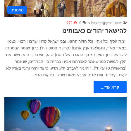
מאמרים
271
0
v.hayom@gmail.com
להישאר יהודים כאבותינו
וַיָּמָת יוֹסֵף וְכָל אֶחָיו וְכֹל הַדּוֹר הַהוּא. וּבְנֵי יִשְׂרָאֵל פָּרוּ וַיִּשְׁרְצוּ וַיִּרְבּוּ וַיַּעַצְמוּ
בִּמְאֹד מְאֹד, וַתִּמָּלֵא הָאָרֶץ אֹתָם! (פרק א פסוק ו'-ז') ברוך שומר הבטחתו
לישראל ברוך הוא. (מתוך ההגדה של פסח) שהקדוש ברוך הוא חישב את
הקץ לעשות כמו שאמר לאברהם אבינו בברית בין הבתרים, שנאמר
(בראשית טו יג'-יד'): "וַיֹּאמֶר לְאַבְרָם יָדֹעַ תֵּדַע. כִּי גֵר יִהְיֶה זַרְעֲךָ בְּאֶרֶץ לֹא
לָהֶם. וַעֲבָדוּם וְעִנּוּ אֹתָם אַרְבַּע מֵאוֹת שָׁנָה. וְגַם אֶת הַגּוֹי…
קרא עוד...