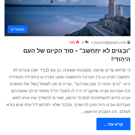
מאמרים
196
0
v.hayom@gmail.com
"וּבַגּוֹיִם לֹא יִתְחַשָּׁב" – סוד הקיום של העם
היהודי!
כִּי מֵרֹאשׁ צֻרִים אֶרְאֶנּוּ, וּמִגְּבָעוֹת אֲשׁוּרֶנּוּ, הֶן עָם לְבָדָד יִשְׁכֹּן וּבַגּוֹיִם לֹא
יִתְחַשָּׁב! (פרק כג ט') הברכה הראשונה שאנו מברכים בתפילת העמידה
היא: "ברוך אתה ה' מגן אברהם". וצריכים אנו לשאול בשל אלו מעשים
זכה אברהם אבינו שהקב"ה היה לו למגן? חז"ל מספרים לנו שאברהם
אבינו נדרש להשתחוות לנמרוד הרשע, שאיים להשליך את אותו לאש.
ואברהם אבינו היה מוכן להישרף, ובלבד שלא יתכחש לידיעתו שיש בורא
לעולם. זהו המבחן הראשון…
קרא עוד...