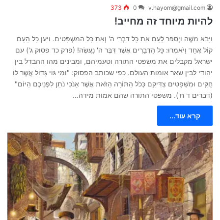
373
0
v.hayom@gmail.com
להיות מיוחד זה מחייב!
וַיָּבֹא מֹשֶׁה וַיְסַפֵּר לָעָם אֵת כָּל דִּבְרֵי ה' וְאֵת כָּל הַמִּשְׁפָּטִים. וַיַּעַן כָּל הָעָם
קוֹל אֶחָד וַיֹּאמְרוּ: כָּל הַדְּבָרִים אֲשֶׁר דִּבֶּר ה' נַעֲשֶׂה! (פרק כד פסוק ג') עם
ישראל מקבלים את משפטי התורה וטעמיהם, ומבינים מהו ההבדל בין
יהודי לבין שאר אומות העולם. כפי שכותב הפסוק: "וּמִי גּוֹי גָּדוֹל אֲשֶׁר לוֹ
חֻקִּים וּמִשְׁפָּטִים צַדִּיקִם כְּכֹל הַתּוֹרָה הַזֹּאת אֲשֶׁר אָנֹכִי נֹתֵן לִפְנֵיכֶם הַיּוֹם"
(דברים ד ח'). משפטי התורה שהם אמות מידה…
קרא עוד...