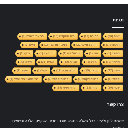
תגיות
אמת
(66)
בחירה
(12)
בית המקדש
(10)
בריאת העולם
(4)
הוכחות
(7)
החפץ חיים
(22)
המגיד מדובנה
(1)
חיים
(3)
חתונה
(1)
טוב
(1)
טכנולוגיה
(1)
יחזקאל
(1)
כסף
(3)
מאמר
(60)
מסע
(1)
מצוות
(12)
משיח
(21)
משכן
(6)
משל
(77)
נבואה
(15)
עולם הבא
(19)
עמל
(1)
עשיר
(3)
פקודי
(1)
פרשת ויקהל
(5)
פרשת פקודי
(2)
רבי שמעון בר יוחאי
(1)
שבת
(10)
תורה
(13)
תורת אמת
(19)
צרו קשר
אשמח לדון ולעזור בכל שאלה בנושאי תורה ומדע, השקפה, הלכה ונושאים
נוספים.