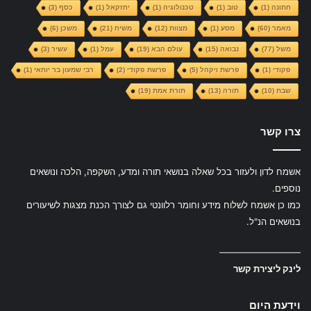
חתונה
(1)
טוב
(1)
טכנולוגיה
(1)
יחזקאל
(1)
כסף
(3)
מאמר
(60)
מסע
(1)
מצוות
(12)
משיח
(21)
משכן
(6)
משל
(77)
נבואה
(15)
עולם הבא
(19)
עמל
(1)
עשיר
(3)
פקודי
(1)
פרשת ויקהל
(5)
פרשת פקודי
(2)
רבי שמעון בר יוחאי
(1)
שבת
(10)
תורה
(13)
תורת אמת
(19)
צרו קשר
אשמח לדון ולעזור בכל שאלה בנושאי תורה ומדע, השקפה, הלכה ונושאים
נוספים.
כמו כן אשמח לשלוח מידע וחומר רלוונטי גם לצורך הכנת מצגות לשיעורים
בנושאים הנ"ל.
—————————
לינק ליצירת קשר
וידעת היום