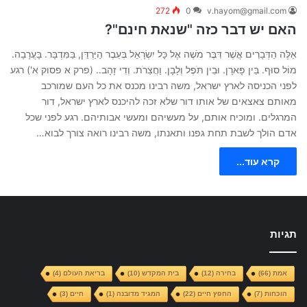
272
0
v.hayom@gmail.com
האם יש דבר כזה "שנאת חינם"?
אֵלֶּה הַדְּבָרִים אֲשֶׁר דִּבֶּר מֹשֶׁה אֶל כָּל יִשְׂרָאֵל בְּעֵבֶר הַיַּרְדֵּן, בַּמִּדְבָּר. בָּעֲרָבָה.
מוֹל סוּף. בֵּין פָּארָן. וּבֵין תֹּפֶל וְלָבָן. וַחֲצֵרֹת. וְדִי זָהָב.. (פרק א פסוק א') רגע
לפני הכניסה לארץ ישראל, משה רבינו מכנס את כל העם שמורכב
מאותם צאצאים של אותו דור שלא זכה להיכנס לארץ ישראל, דור
המרגלים. ומוכיח אותם, על מעשיהם ומעשי אבותיהם. רגע לפני שכל
אדם הולך לשבת תחת גפנו ותאנתו, משה רבינו רואה צורך לבוא…
קרא עוד...
תגיות
אמת
(66)
בחירה
(12)
בית המקדש
(10)
בריאת העולם
(4)
הוכחות
(7)
החפץ חיים
(22)
המגיד מדובנה
(1)
חיים
(3)