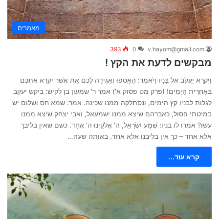
מאמרים
393
0
v.hayom@gmail.com
מבקשים לדעת את הקץ !
וַיִּקְרָא יַעֲקֹב אֶל בָּנָיו וַיֹּאמֶר: הֵאָסְפוּ וְאַגִּידָה לָכֶם אֵת אֲשֶׁר יִקְרָא אֶתְכֶם
בְּאַחֲרִית הַיָּמִים! (פרק מט פסוק א') אמר ר' שמעון בן לקיש: ביקש יעקב
לגלות לבניו קץ הימים, ונסתלקה ממנו שכינה. אמר: שמא חס ושלום יש
במיטתי פסול, כאברהם שיצא ממנו ישמעאל, ואבי יצחק שיצא ממנו
עשו? אמרו לו בניו: שְׁמַע יִשְׂרָאֵל, ה' אֱלֹקֵינוּ ה' אֶחָד. כשם שאין בליבך
אלא אחד – כך אין בליבנו אלא אחד. באותה שעה…
קרא עוד...