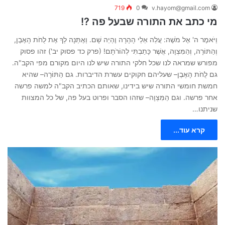
719
0
v.hayom@gmail.com
מי כתב את התורה שבעל פה ?!
וַיֹּאמֶר ה' אֶל מֹשֶׁה: עֲלֵה אֵלַי הָהָרָה וֶהְיֵה שָׁם. וְאֶתְּנָה לְךָ אֶת לֻחֹת הָאֶבֶן,
וְהַתּוֹרָה, וְהַמִּצְוָה, אֲשֶׁר כָּתַבְתִּי לְהוֹרֹתָם! (פרק כד פסוק יב') זהו פסוק
מפורש שמראה לנו שכל חלקי התורה שיש לנו היום מקורם מפי הקב"ה.
גם לֻחֹת הָאֶבֶן– שעליהם חקוקים עשרת הדיברות. גם הַתּוֹרָה– שהיא
חמשת חומשי התורה שיש בידינו, שאותם הכתיב הקב"ה למשה פרשה
אחר פרשה. וגם הַמִּצְוָה– שזהו הסבר ופרוט בעל פה, של כל המצוות
שניתנו…
קרא עוד...