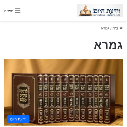
תפריט
בית
/
גמרא
גמרא
וידעת היום