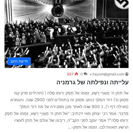
וידעת היום
937
0
v.hayom@gmail.com
עלייתה ונפילתה של גרמניה
אַל תִּתֵּן ה' מַאֲוַיֵּי רָשָׁע, זְמָמוֹ אַל תָּפֵק יָרוּמוּ סֶלָה ! (תהילים פרק קמ
פסוק ט') דוד המלך כותב פסוק זה בתהלים לפני 2900 שנה. והגמרא
(מגילה דף ו'), כ 900 שנה לאחר מכן מסבירה על מה דוד המלך
מדבר: אמר רבי יצחק מאי דכתיב: "אַל תִּתֵּן ה' מַאֲוַיֵּי רָשָׁע, זְמָמוֹ אַל תָּפֵק
יָרוּמוּ סֶלָה"? אמר יעקב לפני הקב"ה, ריבונו של עולם אל תתן לעשיו
הרשע תאוות לבו. זממו אל תפק-…