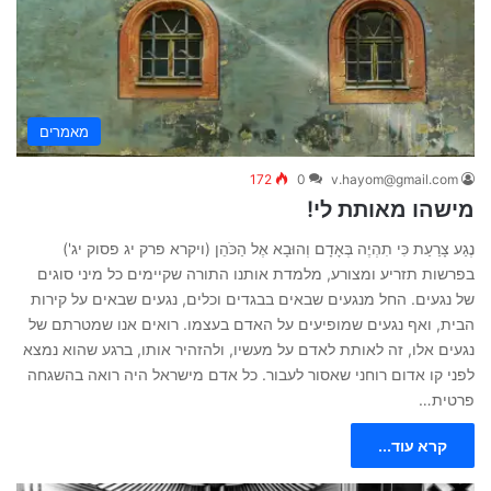
מאמרים
172
0
v.hayom@gmail.com
מישהו מאותת לי!
נֶגַע צָרַעַת כִּי תִהְיֶה בְּאָדָם וְהוּבָא אֶל הַכֹּהֵן (ויקרא פרק יג פסוק יג')
בפרשות תזריע ומצורע, מלמדת אותנו התורה שקיימים כל מיני סוגים
של נגעים. החל מנגעים שבאים בבגדים וכלים, נגעים שבאים על קירות
הבית, ואף נגעים שמופיעים על האדם בעצמו. רואים אנו שמטרתם של
נגעים אלו, זה לאותת לאדם על מעשיו, ולהזהיר אותו, ברגע שהוא נמצא
לפני קו אדום רוחני שאסור לעבור. כל אדם מישראל היה רואה בהשגחה
פרטית…
קרא עוד...