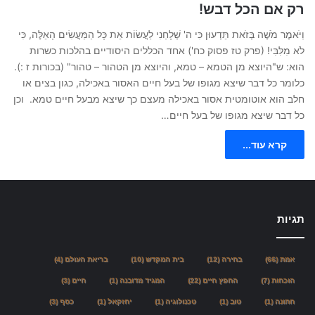
רק אם הכל דבש!
וַיֹּאמֶר מֹשֶׁה בְּזֹאת תֵּדְעוּן כִּי ה' שְׁלָחַנִי לַעֲשׂוֹת אֵת כָּל הַמַּעֲשִׂים הָאֵלֶּה, כִּי
לֹא מִלִּבִּי! (פרק טז פסוק כח') אחד הכללים היסודיים בהלכות כשרות
הוא: ש"היוצא מן הטמא – טמא, והיוצא מן הטהור – טהור" (בכורות ז :).
כלומר כל דבר שיצא מגופו של בעל חיים האסור באכילה, כגון בצים או
חלב הוא אוטומטית אסור באכילה מעצם כך שיצא מבעל חיים טמא. וכן
כל דבר שיצא מגופו של בעל חיים…
קרא עוד...
תגיות
אמת
(66)
בחירה
(12)
בית המקדש
(10)
בריאת העולם
(4)
הוכחות
(7)
החפץ חיים
(22)
המגיד מדובנה
(1)
חיים
(3)
חתונה
(1)
טוב
(1)
טכנולוגיה
(1)
יחזקאל
(1)
כסף
(3)