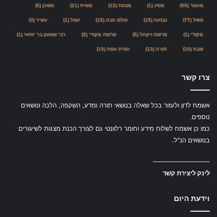
מאמר
(60)
מסע
(1)
מצוות
(12)
משיח
(21)
משכן
(6)
משל
(77)
נבואה
(15)
עולם הבא
(19)
עמל
(1)
עשיר
(3)
פקודי
(1)
פרשת ויקהל
(5)
פרשת פקודי
(2)
רבי שמעון בר יוחאי
(1)
שבת
(10)
תורה
(13)
תורת אמת
(19)
צרו קשר
אשמח לדון ולעזור בכל שאלה בנושאי תורה ומדע, השקפה, הלכה ונושאים
נוספים.
כמו כן אשמח לשלוח מידע וחומר רלוונטי גם לצורך הכנת מצגות לשיעורים
בנושאים הנ"ל.
—————————
לינק ליצירת קשר
וידעת היום