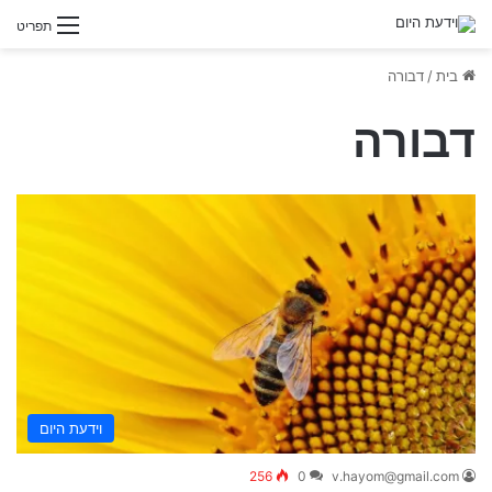
תפריט
בית
/
דבורה
דבורה
וידעת היום
256
0
v.hayom@gmail.com