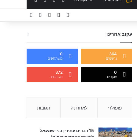
YouTube
Facebook
X
מאמר אקראי
Sidebar
עקוב אחרינו
0
364
נרשמים
משתתפים
372
0
עוקבים
מעודכנים
פופולרי
לאחרונה
תגובות
15 דברים עתידין בני ישמעאל
לעשות באחרית הימים!