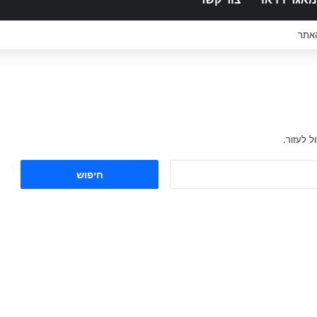
האתר
 לעזור.
ח
י
פ
ו
ש
: