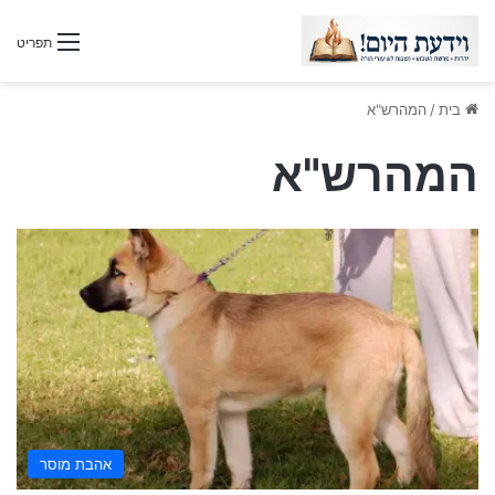
תפריט
בית
/
המהרש"א
המהרש"א
אהבת מוסר