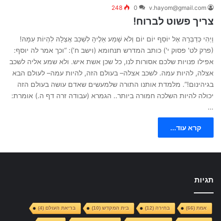
248
0
v.hayom@gmail.com
צריך פשוט לברוח!
וַיְהִי כְּדַבְּרָהּ אֶל יוֹסֵף יוֹם יוֹם וְלֹא שָׁמַע אֵלֶיהָ לִשְׁכַּב אֶצְלָהּ לִהְיוֹת עִמָּהּ!
(פרק לט' פסוק י') כותב המדרש תנחומא (וישב ח’): “וכך אמר לה יוסף:
אפילו פנויות שלכם אסורות לנו, כל שכן אשת איש. ולא שמע אליה לשכב
אצלה, להיות עמה. לשכב אצלה– בעולם הזה, להיות עמה– לעולם הבא
בגיהינום!”. מלמדת אותנו התורה שלמעשים שאדם עושה בעולם הזה
יכולה להיות השלכה חמורה ביותר.. הגמרא (עבודה זרה דף ה.) אומרת:
…
קרא עוד...
תגיות
אמת
(66)
בחירה
(12)
בית המקדש
(10)
בריאת העולם
(4)