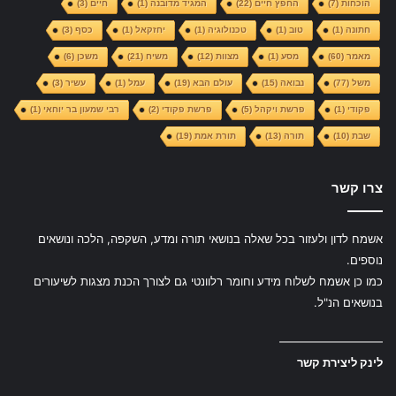
הוכחות
(7)
החפץ חיים
(22)
המגיד מדובנה
(1)
חיים
(3)
חתונה
(1)
טוב
(1)
טכנולוגיה
(1)
יחזקאל
(1)
כסף
(3)
מאמר
(60)
מסע
(1)
מצוות
(12)
משיח
(21)
משכן
(6)
משל
(77)
נבואה
(15)
עולם הבא
(19)
עמל
(1)
עשיר
(3)
פקודי
(1)
פרשת ויקהל
(5)
פרשת פקודי
(2)
רבי שמעון בר יוחאי
(1)
שבת
(10)
תורה
(13)
תורת אמת
(19)
צרו קשר
אשמח לדון ולעזור בכל שאלה בנושאי תורה ומדע, השקפה, הלכה ונושאים
נוספים.
כמו כן אשמח לשלוח מידע וחומר רלוונטי גם לצורך הכנת מצגות לשיעורים
בנושאים הנ"ל.
—————————
לינק ליצירת קשר