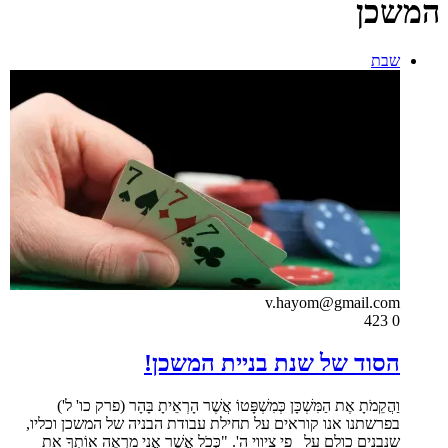
המשכן
שבת
v.hayom@gmail.com
423
0
הסוד של שנת בניית המשכן!
וַהֲקֵמֹתָ אֶת הַמִּשְׁכָּן כְּמִשְׁפָּטוֹ אֲשֶׁר הָרְאֵיתָ בָּהָר (פרק כו' ל')
בפרשתנו אנו קוראים על תחילת עבודת הבניה של המשכן וכליו,
שנבנים כולם על פי ציווי ה'. "כְּכֹל אֲשֶׁר אֲנִי מַרְאֶה אוֹתְךָ אֵת