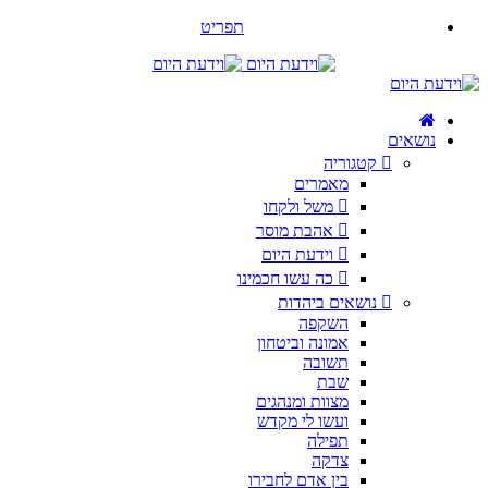
תפריט
נושאים
קטגוריה
מאמרים
משל ולקחו
אהבת מוסר
וידעת היום
כה עשו חכמינו
נושאים ביהדות
השקפה
אמונה וביטחון
תשובה
שבת
מצוות ומנהגים
ועשו לי מקדש
תפילה
צדקה
בין אדם לחבירו