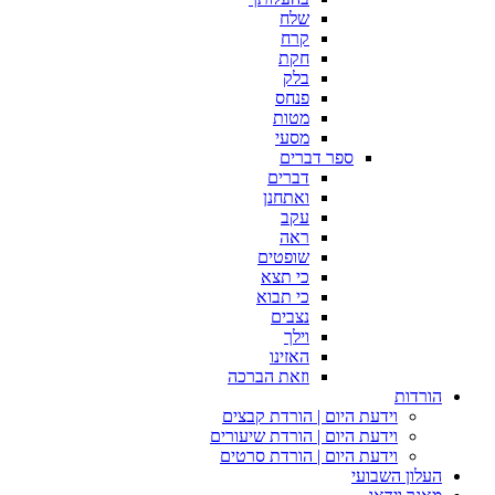
שלח
קרח
חקת
בלק
פנחס
מטות
מסעי
ספר דברים
דברים
ואתחנן
עקב
ראה
שופטים
כי תצא
כי תבוא
נצבים
וילך
האזינו
וזאת הברכה
הורדות
וידעת היום | הורדת קבצים
וידעת היום | הורדת שיעורים
וידעת היום | הורדת סרטים
העלון השבועי