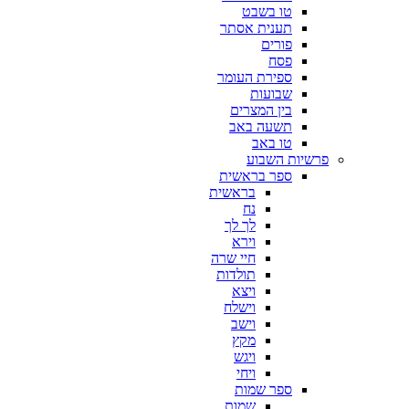
טו בשבט
תענית אסתר
פורים
פסח
ספירת העומר
שבועות
בין המצרים
תשעה באב
טו באב
פרשיות השבוע
ספר בראשית
בראשית
נח
לך לך
וירא
חיי שרה
תולדות
ויצא
וישלח
וישב
מקץ
ויגש
ויחי
ספר שמות
שמות