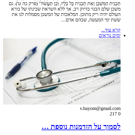
תַּבְנִית הַמִּשְׁכָּן וְאֵת תַּבְנִית כָּל כֵּלָיו, וְכֵן תַּעֲשׂוּ!" (פרק כה ט'). גם
משכן שלם הבנוי בדיוק רב, אך ללא השראת שכינתו של בורא
העולם יהיה ריק מתוכן. המלאכות של המשכן מסמלות לנו את
ששת ימי המעשה, שבהם אדם…
קרא עוד...
ימים נוראים
v.hayom@gmail.com
217
0
לסמוך על הזדמנות נוספת …