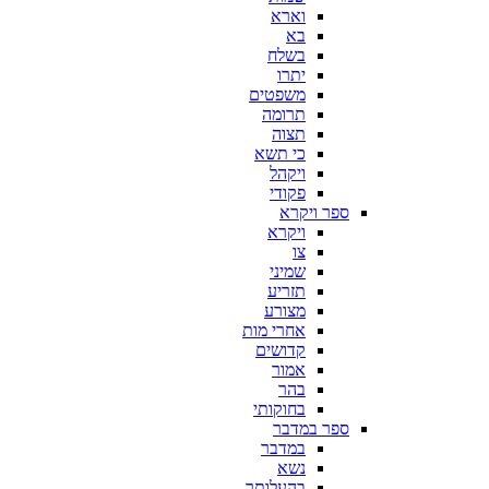
וארא
בא
בשלח
יתרו
משפטים
תרומה
תצוה
כי תשא
ויקהל
פקודי
ספר ויקרא
ויקרא
צו
שמיני
תזריע
מצורע
אחרי מות
קדושים
אמור
בהר
בחוקותי
ספר במדבר
במדבר
נשא
בהעלותך