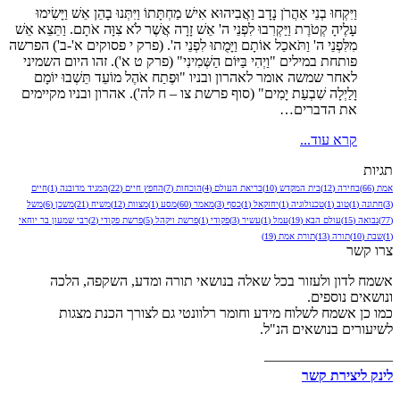
וַיִּקְחוּ בְנֵי אַהֲרֹן נָדָב וַאֲבִיהוּא אִישׁ מַחְתָּתוֹ וַיִּתְּנוּ בָהֵן אֵשׁ וַיָּשִׂימוּ
עָלֶיהָ קְטֹרֶת וַיַּקְרִבוּ לִפְנֵי ה' אֵשׁ זָרָה אֲשֶׁר לֹא צִוָּה אֹתָם. וַתֵּצֵא אֵשׁ
מִלִּפְנֵי ה' וַתֹּאכַל אוֹתָם וַיָּמֻתוּ לִפְנֵי ה'. (פרק י פסוקים א'-ב') הפרשה
פותחת במילים "וַיְהִי בַּיּוֹם הַשְּׁמִינִי" (פרק ט א'). זהו היום השמיני
לאחר שמשה אומר לאהרון ובניו "וּפֶתַח אֹהֶל מוֹעֵד תֵּשְׁבוּ יוֹמָם
וָלַיְלָה שִׁבְעַת יָמִים" (סוף פרשת צו – ח לה'). אהרון ובניו מקיימים
את הדברים…
קרא עוד...
תגיות
אמת
(66)
בחירה
(12)
בית המקדש
(10)
בריאת העולם
(4)
הוכחות
(7)
החפץ חיים
(22)
המגיד מדובנה
(1)
חיים
(3)
חתונה
(1)
טוב
(1)
טכנולוגיה
(1)
יחזקאל
(1)
כסף
(3)
מאמר
(60)
מסע
(1)
מצוות
(12)
משיח
(21)
משכן
(6)
משל
(77)
נבואה
(15)
עולם הבא
(19)
עמל
(1)
עשיר
(3)
פקודי
(1)
פרשת ויקהל
(5)
פרשת פקודי
(2)
רבי שמעון בר יוחאי
(1)
שבת
(10)
תורה
(13)
תורת אמת
(19)
צרו קשר
אשמח לדון ולעזור בכל שאלה בנושאי תורה ומדע, השקפה, הלכה
ונושאים נוספים.
כמו כן אשמח לשלוח מידע וחומר רלוונטי גם לצורך הכנת מצגות
לשיעורים בנושאים הנ"ל.
—————————
לינק ליצירת קשר