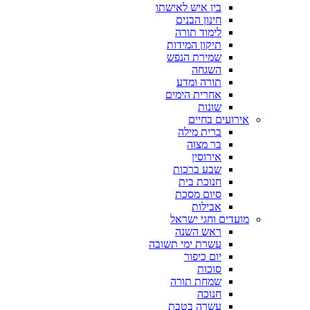
בין איש לאישתו
חינון הבנים
לימוד תורה
תיקון המידות
שמירת הנפש
השגחה
תורה ומדע
אחרית הימים
שונות
אירועים בחיים
ברית מילה
בר מצוה
אירוסין
שבע ברכות
חנוכת בית
סיום מסכת
אבילות
מועדים וחגי ישראל
ראש השנה
עשרת ימי תשובה
יום כיפור
סוכות
שמחת תורה
חנוכה
עשרה בטבת