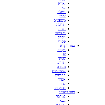
וארא
בא
בשלח
יתרו
משפטים
תרומה
תצוה
כי תשא
ויקהל
פקודי
ספר ויקרא
ויקרא
צו
שמיני
תזריע
מצורע
אחרי מות
קדושים
אמור
בהר
בחוקותי
ספר במדבר
במדבר
נשא
בהעלותך