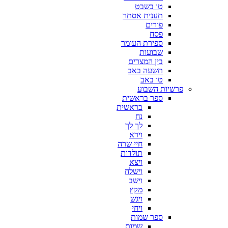
טו בשבט
תענית אסתר
פורים
פסח
ספירת העומר
שבועות
בין המצרים
תשעה באב
טו באב
פרשיות השבוע
ספר בראשית
בראשית
נח
לך לך
וירא
חיי שרה
תולדות
ויצא
וישלח
וישב
מקץ
ויגש
ויחי
ספר שמות
שמות