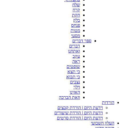
שלח
קרח
חקת
בלק
פנחס
מטות
מסעי
ספר דברים
דברים
ואתחנן
עקב
ראה
שופטים
כי תצא
כי תבוא
נצבים
וילך
האזינו
וזאת הברכה
הורדות
וידעת היום | הורדת קבצים
וידעת היום | הורדת שיעורים
וידעת היום | הורדת סרטים
העלון השבועי