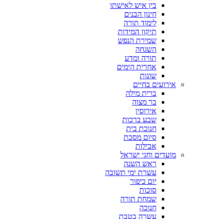
בין איש לאישתו
חינון הבנים
לימוד תורה
תיקון המידות
שמירת הנפש
השגחה
תורה ומדע
אחרית הימים
שונות
אירועים בחיים
ברית מילה
בר מצוה
אירוסין
שבע ברכות
חנוכת בית
סיום מסכת
אבילות
מועדים וחגי ישראל
ראש השנה
עשרת ימי תשובה
יום כיפור
סוכות
שמחת תורה
חנוכה
עשרה בטבת