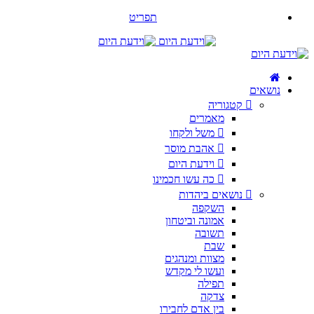
תפריט
נושאים
קטגוריה
מאמרים
משל ולקחו
אהבת מוסר
וידעת היום
כה עשו חכמינו
נושאים ביהדות
השקפה
אמונה וביטחון
תשובה
שבת
מצוות ומנהגים
ועשו לי מקדש
תפילה
צדקה
בין אדם לחבירו