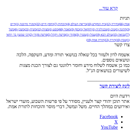
קרא עוד...
תגיות
אמת
(66)
בחירה
(12)
בית המקדש
(10)
בריאת העולם
(4)
הוכחות
(7)
החפץ חיים
(22)
המגיד מדובנה
(1)
חיים
(3)
חתונה
(1)
טוב
(1)
טכנולוגיה
(1)
יחזקאל
(1)
כסף
(3)
מאמר
(60)
מסע
(1)
מצוות
(12)
משיח
(21)
משכן
(6)
משל
(77)
נבואה
(15)
עולם הבא
(19)
עמל
(1)
עשיר
(3)
פקודי
(1)
פרשת ויקהל
(5)
פרשת פקודי
(2)
רבי שמעון בר יוחאי
(1)
שבת
(10)
תורה
(13)
תורת אמת
(19)
צרו קשר
אשמח לדון ולעזור בכל שאלה בנושאי תורה ומדע, השקפה, הלכה
ונושאים נוספים.
כמו כן אשמח לשלוח מידע וחומר רלוונטי גם לצורך הכנת מצגות
לשיעורים בנושאים הנ"ל.
—————————
לינק ליצירת קשר
וידעת היום
אתר תוכן יהודי קצר ולעניין, מסודר על פי פרשות השבוע, מועדי ישראל
ואירועים במהלך החיים. משל ונמשל, דברי מוסר והוכחות לתורת אמת.
Facebook
X
YouTube