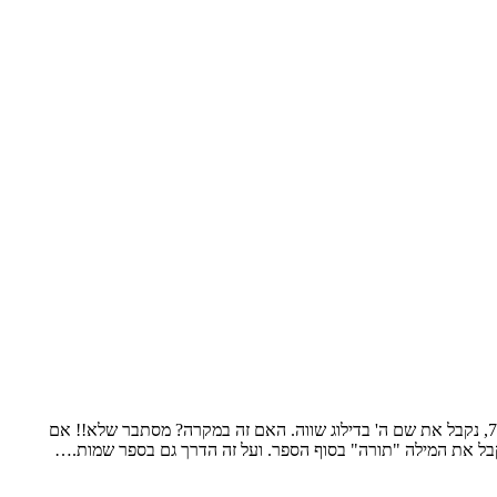
ישנו דבר מופלא המסתתר לנו בתוך ספר התורה שקיבלנו בהר סיני. ברגע שניקח את האות "י" הראשונה בתחילת ספר ויקרא, ונדלג בקפיצות של 7, נקבל את שם ה' בדילוג שווה. האם זה במקרה? מסתבר שלא!! אם