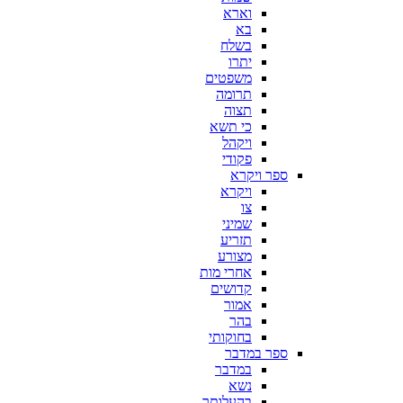
וארא
בא
בשלח
יתרו
משפטים
תרומה
תצוה
כי תשא
ויקהל
פקודי
ספר ויקרא
ויקרא
צו
שמיני
תזריע
מצורע
אחרי מות
קדושים
אמור
בהר
בחוקותי
ספר במדבר
במדבר
נשא
בהעלותך