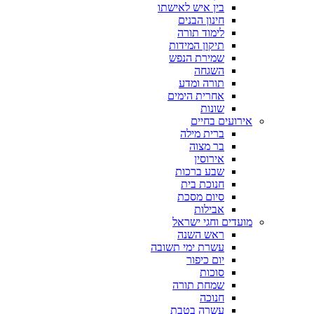
בין איש לאישתו
חינון הבנים
לימוד תורה
תיקון המידות
שמירת הנפש
השגחה
תורה ומדע
אחרית הימים
שונות
אירועים בחיים
ברית מילה
בר מצוה
אירוסין
שבע ברכות
חנוכת בית
סיום מסכת
אבילות
מועדים וחגי ישראל
ראש השנה
עשרת ימי תשובה
יום כיפור
סוכות
שמחת תורה
חנוכה
עשרה בטבת