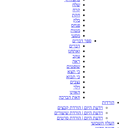
שלח
קרח
חקת
בלק
פנחס
מטות
מסעי
ספר דברים
דברים
ואתחנן
עקב
ראה
שופטים
כי תצא
כי תבוא
נצבים
וילך
האזינו
וזאת הברכה
הורדות
וידעת היום | הורדת קבצים
וידעת היום | הורדת שיעורים
וידעת היום | הורדת סרטים
העלון השבועי