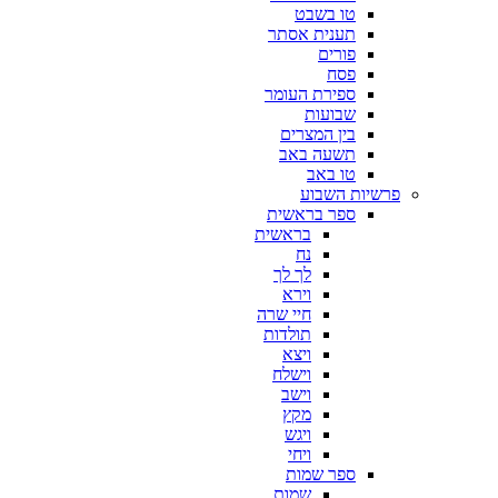
טו בשבט
תענית אסתר
פורים
פסח
ספירת העומר
שבועות
בין המצרים
תשעה באב
טו באב
פרשיות השבוע
ספר בראשית
בראשית
נח
לך לך
וירא
חיי שרה
תולדות
ויצא
וישלח
וישב
מקץ
ויגש
ויחי
ספר שמות
שמות