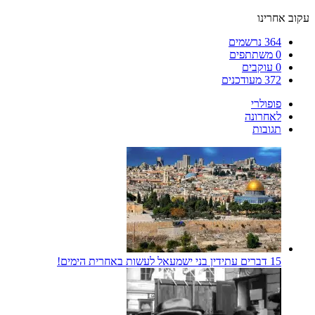
עקוב אחרינו
364
נרשמים
0
משתתפים
0
עוקבים
372
מעודכנים
פופולרי
לאחרונה
תגובות
15 דברים עתידין בני ישמעאל לעשות באחרית הימים!