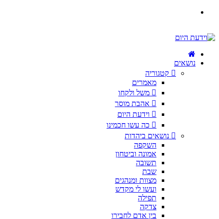
נושאים
קטגוריה
מאמרים
משל ולקחו
אהבת מוסר
וידעת היום
כה עשו חכמינו
נושאים ביהדות
השקפה
אמונה וביטחון
תשובה
שבת
מצוות ומנהגים
ועשו לי מקדש
תפילה
צדקה
בין אדם לחבירו