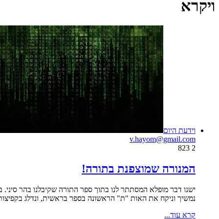
ויקרא
וידעת היום
v.hayom@gmail.com
823
2
המנורה שמוצפנת בתורה!
נמשיך וניקח את האות "ת" הראשונה בספר בראשית, ונדלג בקפיצות שוות של 49 אותיות. נקבל את המילה "תורה". באותה צורה של דילוגים, נקבל את המילה "תורה" בסוף הספר. וע
קרא עוד...