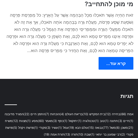
מי מוכן להתחייב?
זֹאת הַחַיָּה אֲשֶׁר תֹּאכְלוּ מִכָּל הַבְּהֵמָה אֲשֶׁר עַל הָאָרֶץ: כֹּל מַפְרֶסֶת פַּרְסָה
וְשֹׁסַעַת שֶׁסַע פְּרָסֹת, מַעֲלַת גֵּרָה בַּבְּהֵמָה אֹתָהּ תֹּאכֵלוּ, אַךְ אֶת זֶה לֹא
תֹאכְלוּ מִמַּעֲלֵי הַגֵּרָה וּמִמַּפְרִיסֵי הַפַּרְסָה אֶת הַגָּמָל כִּי מַעֲלֵה גֵרָה הוּא
וּפַרְסָה אֵינֶנּוּ מַפְרִיס טָמֵא הוּא לָכֶם, וְאֶת הַשָּׁפָן כִּי מַעֲלֵה גֵרָה הוּא וּפַרְסָה
לֹא יַפְרִיס טָמֵא הוּא לָכֶם, וְאֶת הָאַרְנֶבֶת כִּי מַעֲלַת גֵּרָה הִוא וּפַרְסָה לֹא
הִפְרִיסָה טְמֵאָה הִוא לָכֶם, וְאֶת הַחֲזִיר כִּי מַפְרִיס פַּרְסָה הוּא…
קרא עוד...
תגיות
אמת
(66)
בחירה
(12)
בית המקדש
(10)
בריאת העולם
(4)
הוכחות
(7)
החפץ חיים
(22)
המגיד מדובנה
(1)
חיים
(3)
חתונה
(1)
טוב
(1)
טכנולוגיה
(1)
יחזקאל
(1)
כסף
(3)
מאמר
(60)
מסע
(1)
מצוות
(12)
משיח
(21)
משכן
(6)
משל
(77)
נבואה
(15)
עולם הבא
(19)
עמל
(1)
עשיר
(3)
פקודי
(1)
פרשת ויקהל
(5)
פרשת
פקודי
(2)
רבי שמעון בר יוחאי
(1)
שבת
(10)
תורה
(13)
תורת אמת
(19)