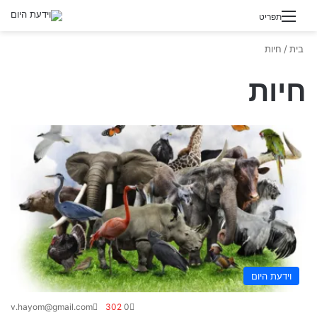
תפריט
בית
/
חיות
חיות
וידעת היום
v.hayom@gmail.com
302
0