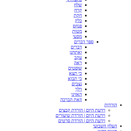
שלח
קרח
חקת
בלק
פנחס
מטות
מסעי
ספר דברים
דברים
ואתחנן
עקב
ראה
שופטים
כי תצא
כי תבוא
נצבים
וילך
האזינו
וזאת הברכה
הורדות
וידעת היום | הורדת קבצים
וידעת היום | הורדת שיעורים
וידעת היום | הורדת סרטים
העלון השבועי