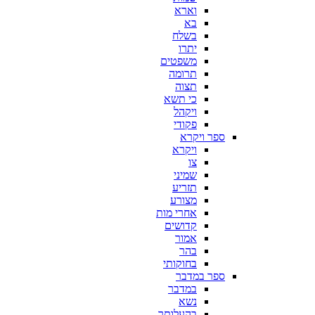
וארא
בא
בשלח
יתרו
משפטים
תרומה
תצוה
כי תשא
ויקהל
פקודי
ספר ויקרא
ויקרא
צו
שמיני
תזריע
מצורע
אחרי מות
קדושים
אמור
בהר
בחוקותי
ספר במדבר
במדבר
נשא
בהעלותך