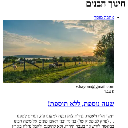
חינוך הבנים
אהבת מוסר
v.hayom@gmail.com
144
0
שעה נוספת, ללא תוספת!
וַיִּגְּשׁוּ אֵלָיו וַיֹּאמְרוּ, גִּדְרֹת צֹאן נִבְנֶה לְמִקְנֵנוּ פֹּה, וְעָרִים לְטַפֵּנוּ
… (פרק לב פסוק טז') בני גד ובני ראובן פונים אל משה רבינו
בבקשה להישאר בעבר הירדן, ולא להיכנס ולקבל נחלה בארץ