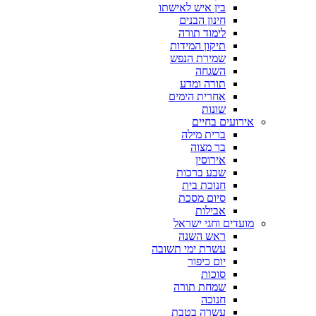
בין איש לאישתו
חינון הבנים
לימוד תורה
תיקון המידות
שמירת הנפש
השגחה
תורה ומדע
אחרית הימים
שונות
אירועים בחיים
ברית מילה
בר מצוה
אירוסין
שבע ברכות
חנוכת בית
סיום מסכת
אבילות
מועדים וחגי ישראל
ראש השנה
עשרת ימי תשובה
יום כיפור
סוכות
שמחת תורה
חנוכה
עשרה בטבת