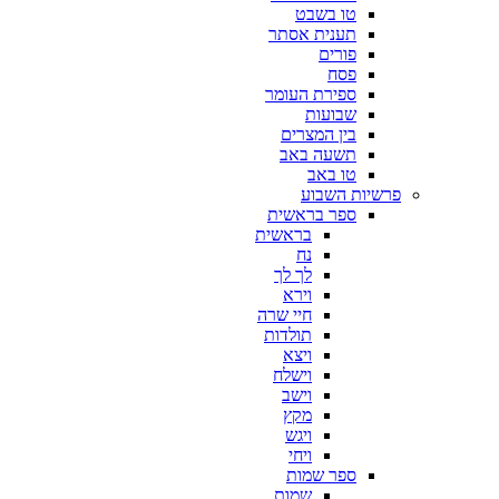
טו בשבט
תענית אסתר
פורים
פסח
ספירת העומר
שבועות
בין המצרים
תשעה באב
טו באב
פרשיות השבוע
ספר בראשית
בראשית
נח
לך לך
וירא
חיי שרה
תולדות
ויצא
וישלח
וישב
מקץ
ויגש
ויחי
ספר שמות
שמות