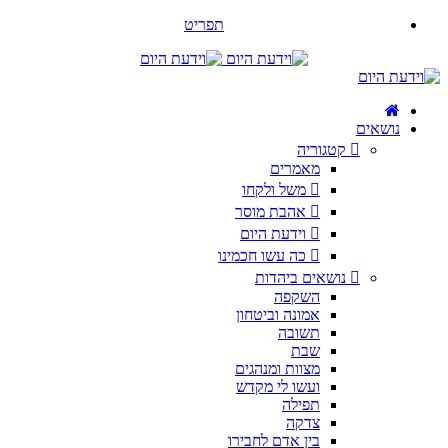
תפריט
נושאים
קטגוריה
מאמרים
משל ולקחו
אהבת מוסר
וידעת היום
כה עשו חכמינו
נושאים ביהדות
השקפה
אמונה וביטחון
תשובה
שבת
מצוות ומנהגים
ועשו לי מקדש
תפילה
צדקה
בין אדם לחבירו