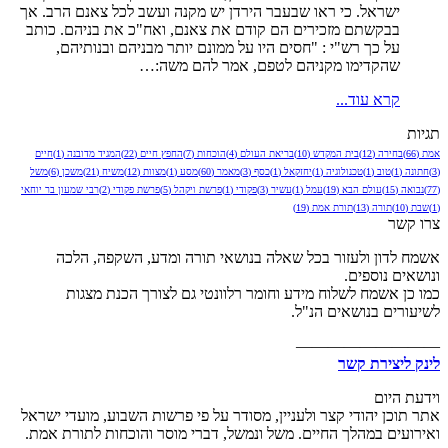
ישראל. כי ראו שבעבר הירדן יש מקנה ועשב לכל צאנם הרב. אך
בבקשתם מזכירים הם קודם את צאנם, ואח"כ את בניהם. כותב
על כך רש"י : "חסים היו על ממונם יותר מבניהם ובנותיהם,
שהקדימו מקניהם לטפם, אמר להם משה:…
קרא עוד...
תגיות
אמת
(66)
בחירה
(12)
בית המקדש
(10)
בריאת העולם
(4)
הוכחות
(7)
החפץ חיים
(22)
המגיד מדובנה
(1)
חיים
(3)
חתונה
(1)
טוב
(1)
טכנולוגיה
(1)
יחזקאל
(1)
כסף
(3)
מאמר
(60)
מסע
(1)
מצוות
(12)
משיח
(21)
משכן
(6)
משל
(77)
נבואה
(15)
עולם הבא
(19)
עמל
(1)
עשיר
(3)
פקודי
(1)
פרשת ויקהל
(5)
פרשת פקודי
(2)
רבי שמעון בר יוחאי
(1)
שבת
(10)
תורה
(13)
תורת אמת
(19)
צרו קשר
אשמח לדון ולעזור בכל שאלה בנושאי תורה ומדע, השקפה, הלכה
ונושאים נוספים.
כמו כן אשמח לשלוח מידע וחומר רלוונטי גם לצורך הכנת מצגות
לשיעורים בנושאים הנ"ל.
—————————
לינק ליצירת קשר
וידעת היום
אתר תוכן יהודי קצר ולעניין, מסודר על פי פרשות השבוע, מועדי ישראל
ואירועים במהלך החיים. משל ונמשל, דברי מוסר והוכחות לתורת אמת.