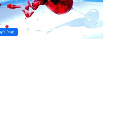
משל ולקח