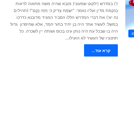
ז') במדרש (ילקוט שמעוני) מובא שהיה משה מתאוה לראות
בנקמת מדין ועליו נאמר: "יִשְׂמַח צַדִּיק כִּי חָזָה נָקָם"! (תהילים
נח יא') את דברי המדרש הללו הסביר המגיד מדובנא כדרכו
במשל: לעשיר אחד היה בן יחיד בחור חמד, אלא שחיסרון גדול
היה בו שבכל עת היה נותן עינו בכוס ושותה יין לשכרה. כל
ו
תחנוניו של העשיר לא הועילו…
קרא עוד...