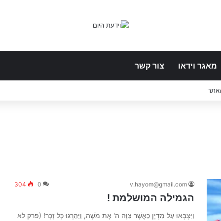
מאגר וידאו
צור קשר
האתר
304
0
v.hayom@gmail.com
הגמילה המושלמת !
וַיִּצְבְּאוּ עַל מִדְיָן כַּאֲשֶׁר צִוָּה ה' אֶת מֹשֶׁה, וַיַּהַרְגוּ כָּל זָכָר! (פרק לא