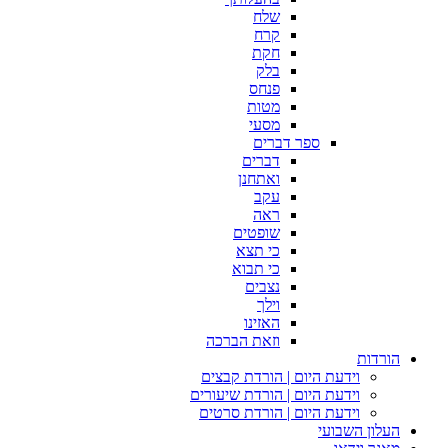
שלח
קרח
חקת
בלק
פנחס
מטות
מסעי
ספר דברים
דברים
ואתחנן
עקב
ראה
שופטים
כי תצא
כי תבוא
נצבים
וילך
האזינו
וזאת הברכה
הורדות
וידעת היום | הורדת קבצים
וידעת היום | הורדת שיעורים
וידעת היום | הורדת סרטים
העלון השבועי