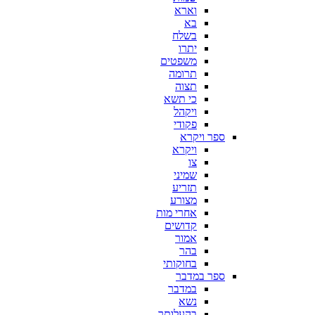
וארא
בא
בשלח
יתרו
משפטים
תרומה
תצוה
כי תשא
ויקהל
פקודי
ספר ויקרא
ויקרא
צו
שמיני
תזריע
מצורע
אחרי מות
קדושים
אמור
בהר
בחוקותי
ספר במדבר
במדבר
נשא
בהעלותך