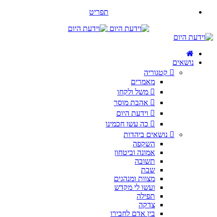
תפריט
נושאים
קטגוריה
מאמרים
משל ולקחו
אהבת מוסר
וידעת היום
כה עשו חכמינו
נושאים ביהדות
השקפה
אמונה וביטחון
תשובה
שבת
מצוות ומנהגים
ועשו לי מקדש
תפילה
צדקה
בין אדם לחבירו