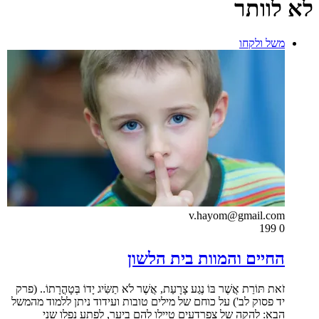
לא לוותר
משל ולקחו
v.hayom@gmail.com
199
0
החיים והמוות בית הלשון
זֹאת תּוֹרַת אֲשֶׁר בּוֹ נֶגַע צָרָעַת, אֲשֶׁר לֹא תַשִּׂיג יָדוֹ בְּטָהֳרָתוֹ.. (פרק
יד פסוק לב') על כוחם של מילים טובות ועידוד ניתן ללמוד מהמשל
הבא: להקה של צפרדעים טיילו להם ביער, לפתע נפלו שני