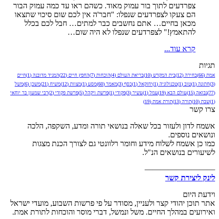
צפרדעים לתוך בור עמוק מאוד. כשהם ראו עד כמה עמוק הבור
הם צעקו לצפרדעים שנפלו: "חבר'ה אין לכם שום סיכוי שתצאו
מכאן בחיים… אתם נחשבים כבר למתים… חבל לכם בכלל
להתאמץ!" לצפרדעים שנפלו לא היה שום…
קרא עוד...
תגיות
אמת
(66)
בחירה
(12)
בית המקדש
(10)
בריאת העולם
(4)
הוכחות
(7)
החפץ חיים
(22)
המגיד מדובנה
(1)
חיים
(3)
חתונה
(1)
טוב
(1)
טכנולוגיה
(1)
יחזקאל
(1)
כסף
(3)
מאמר
(60)
מסע
(1)
מצוות
(12)
משיח
(21)
משכן
(6)
משל
(77)
נבואה
(15)
עולם הבא
(19)
עמל
(1)
עשיר
(3)
פקודי
(1)
פרשת ויקהל
(5)
פרשת פקודי
(2)
רבי שמעון בר יוחאי
(1)
שבת
(10)
תורה
(13)
תורת אמת
(19)
צרו קשר
אשמח לדון ולעזור בכל שאלה בנושאי תורה ומדע, השקפה, הלכה
ונושאים נוספים.
כמו כן אשמח לשלוח מידע וחומר רלוונטי גם לצורך הכנת מצגות
לשיעורים בנושאים הנ"ל.
—————————
לינק ליצירת קשר
וידעת היום
אתר תוכן יהודי קצר ולעניין, מסודר על פי פרשות השבוע, מועדי ישראל
ואירועים במהלך החיים. משל ונמשל, דברי מוסר והוכחות לתורת אמת.