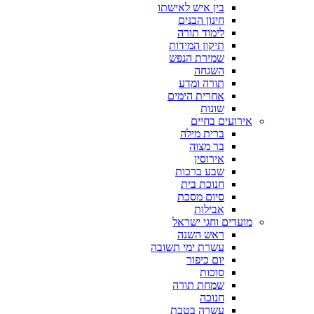
בין איש לאישתו
חינון הבנים
לימוד תורה
תיקון המידות
שמירת הנפש
השגחה
תורה ומדע
אחרית הימים
שונות
אירועים בחיים
ברית מילה
בר מצוה
אירוסין
שבע ברכות
חנוכת בית
סיום מסכת
אבילות
מועדים וחגי ישראל
ראש השנה
עשרת ימי תשובה
יום כיפור
סוכות
שמחת תורה
חנוכה
עשרה בטבת