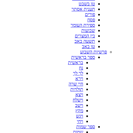
טו בשבט
תענית אסתר
פורים
פסח
ספירת העומר
שבועות
בין המצרים
תשעה באב
טו באב
פרשיות השבוע
ספר בראשית
בראשית
נח
לך לך
וירא
חיי שרה
תולדות
ויצא
וישלח
וישב
מקץ
ויגש
ויחי
ספר שמות
שמות