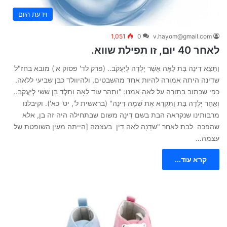
וידעת היום
1,051
0
v.hayom@gmail.com
לאחר 40 יום, זו תפילת שווא.
וַתֵּצֵא דִינָה בַּת לֵאָה אֲשֶׁר יָלְדָה לְיַעֲקֹב.. (פרק לד' פסוק א') מובא בחז"ל
שדינה היתה אמורה להיות אחד מהשבטים, ולהיוולד כבן שביעי ללאה.
כפי שכתוב בתורה על לאה אמנו: "וַתַּהַר עוֹד לֵאָה וַתֵּלֶד בֵּן שִׁשִּׁי לְיַעֲקֹב..
וְאַחַר יָלְדָה בַּת וַתִּקְרָא אֶת שְׁמָהּ דִּינָה" (בראשית ל', יט' כא'). וקיבלנו
מרבותינו שנקראה הבת בשם דִינָה משום שבתחילה היה זה בן, אלא
שהפכה לבת לאחר "שדָנָה לאה דִין בעצמה [הייתה מעין השופטת של
עצמה…
קרא עוד...