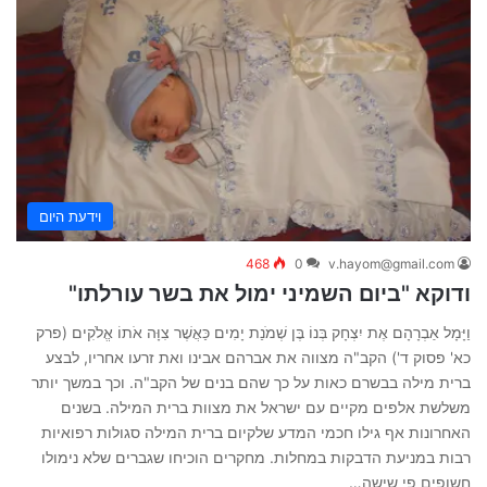
וידעת היום
468
0
v.hayom@gmail.com
ודוקא "ביום השמיני ימול את בשר עורלתו"
וַיָּמָל אַבְרָהָם אֶת יִצְחָק בְּנוֹ בֶּן שְׁמֹנַת יָמִים כַּאֲשֶׁר צִוָּה אֹתוֹ אֱלֹקִים (פרק
כא' פסוק ד') הקב"ה מצווה את אברהם אבינו ואת זרעו אחריו, לבצע
ברית מילה בבשרם כאות על כך שהם בנים של הקב"ה. וכך במשך יותר
משלשת אלפים מקיים עם ישראל את מצוות ברית המילה. בשנים
האחרונות אף גילו חכמי המדע שלקיום ברית המילה סגולות רפואיות
רבות במניעת הדבקות במחלות. מחקרים הוכיחו שגברים שלא נימולו
חשופים פי שישה…