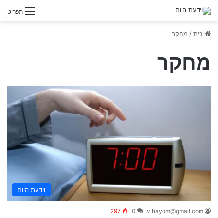
תפריט
בית
/
מחקר
מחקר
וידעת היום
297
0
v.hayom@gmail.com