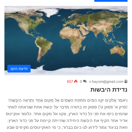
וידעת היום
657
0
v.hayom@gmail.com
נדידת היבשות
וַיֹּאמֶר אֱלֹקִים יִקָּווּ הַמַּיִם מִתַּחַת הַשָּׁמַיִם אֶל מָקוֹם אֶחָד וְתֵרָאֶה הַיַּבָּשָׁה!
(פרק א' פסוק ט') פסוק זה בתורה מדבר על יבשת אחת שנראתה לאחר
שהמים כיסו את פני כל כדור הארץ, ונקוו אל מקום אחד. כלומר אוקיינוס
אדיר אחד הקיף את היבשת היחידה שהייתה קיימת על פני כדור הארץ.
וזאת בניגוד גמור לידוע לנו כיום בברור, כי מי האוקיינוסים מקיפים שבע