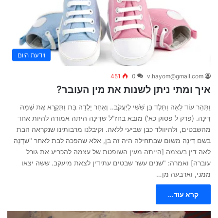
וידעת היום
451
0
v.hayom@gmail.com
איך ומתי ניתן לשנות את מין העובר?
וַתַּהַר עוֹד לֵאָה וַתֵּלֶד בֵּן שִׁשִּׁי לְיַעֲקֹב.. וְאַחַר יָלְדָה בַּת וַתִּקְרָא אֶת שְׁמָהּ
דִּינָה. (פרק ל פסוק כא') מובא בחז"ל שדִּינָה היתה אמורה להיות אחד
מהשבטים, ולהיוולד כבן שביעי ללאה. וקיבלנו מרבותינו שנקראה הבת
בשם דִינָה משום שבתחילה היה זה בן, אלא שהפכה לבת לאחר "שדָנָה
לאה דִין בעצמה [הייתה מעין השופטת של עצמה להכריע את גורל
עוברה] ואמרה: "שנים עשר שבטים עתידין לצאת מיעקב. ששה יצאו
ממני, וארבעה מן…
קרא עוד...