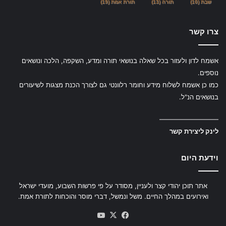
שבת
(10)
תורה
(13)
תורת אמת
(19)
צרו קשר
אשמח לדון ולעזור בכל שאלה בנושאי תורה ומדע, השקפה, הלכה ונושאים
נוספים.
כמו כן אשמח לשלוח מידע וחומר רלוונטי גם לצורך הכנת מצגות לשיעורים
בנושאים הנ"ל.
—————————
לינק ליצירת קשר
וידעת היום
אתר תוכן יהודי קצר ולעניין, מסודר על פי פרשות השבוע, מועדי ישראל
ואירועים במהלך החיים. משל ונמשל, דברי מוסר והוכחות לתורת אמת.
YouTube
Facebook
X