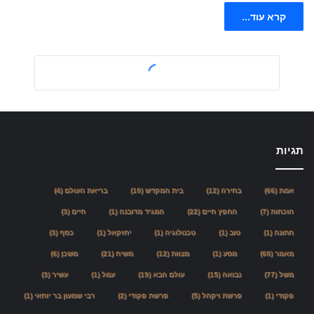
קרא עוד...
תגיות
אמת
(66)
בחירה
(12)
בית המקדש
(10)
בריאת העולם
(4)
הוכחות
(7)
החפץ חיים
(22)
המגיד מדובנה
(1)
חיים
(3)
חתונה
(1)
טוב
(1)
טכנולוגיה
(1)
יחזקאל
(1)
כסף
(3)
מאמר
(60)
מסע
(1)
מצוות
(12)
משיח
(21)
משכן
(6)
משל
(77)
נבואה
(15)
עולם הבא
(19)
עמל
(1)
עשיר
(3)
פקודי
(1)
פרשת ויקהל
(5)
פרשת פקודי
(2)
רבי שמעון בר יוחאי
(1)