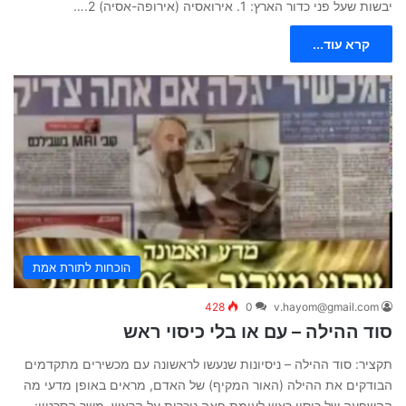
יבשות שעל פני כדור הארץ: 1. אירואסיה (אירופה-אסיה) 2.…
קרא עוד...
הוכחות לתורת אמת
428
0
v.hayom@gmail.com
סוד ההילה – עם או בלי כיסוי ראש
תקציר: סוד ההילה – ניסיונות שנעשו לראשונה עם מכשירים מתקדמים
הבודקים את ההילה (האור המקיף) של האדם, מראים באופן מדעי מה
ההשפעה של כיסוי ראש לעומת פאה נוכרית על הראש. משך הסרטון: