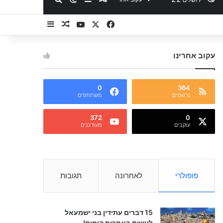
YouTube
Facebook
X
Sidebar
מאמר אקראי
עקוב אחרינו
0
364
נרשמים
משתתפים
372
0
עוקבים
מעודכנים
פופולרי
לאחרונה
תגובות
15 דברים עתידין בני ישמעאל
לעשות באחרית הימים!