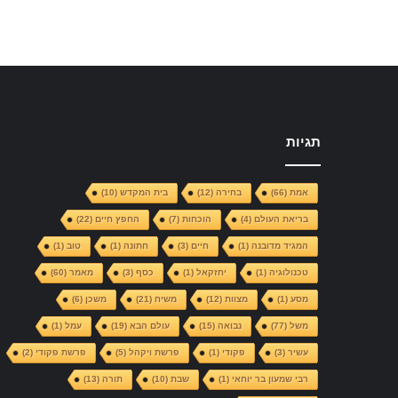
תגיות
אמת
(66)
בחירה
(12)
בית המקדש
(10)
בריאת העולם
(4)
הוכחות
(7)
החפץ חיים
(22)
המגיד מדובנה
(1)
חיים
(3)
חתונה
(1)
טוב
(1)
טכנולוגיה
(1)
יחזקאל
(1)
כסף
(3)
מאמר
(60)
מסע
(1)
מצוות
(12)
משיח
(21)
משכן
(6)
משל
(77)
נבואה
(15)
עולם הבא
(19)
עמל
(1)
עשיר
(3)
פקודי
(1)
פרשת ויקהל
(5)
פרשת פקודי
(2)
רבי שמעון בר יוחאי
(1)
שבת
(10)
תורה
(13)