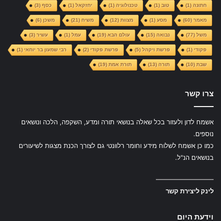
חתונה
(1)
טוב
(1)
טכנולוגיה
(1)
יחזקאל
(1)
כסף
(3)
מאמר
(60)
מסע
(1)
מצוות
(12)
משיח
(21)
משכן
(6)
משל
(77)
נבואה
(15)
עולם הבא
(19)
עמל
(1)
עשיר
(3)
פקודי
(1)
פרשת ויקהל
(5)
פרשת פקודי
(2)
רבי שמעון בר יוחאי
(1)
שבת
(10)
תורה
(13)
תורת אמת
(19)
צרו קשר
אשמח לדון ולעזור בכל שאלה בנושאי תורה ומדע, השקפה, הלכה ונושאים
נוספים.
כמו כן אשמח לשלוח מידע וחומר רלוונטי גם לצורך הכנת מצגות לשיעורים
בנושאים הנ"ל.
—————————
לינק ליצירת קשר
וידעת היום