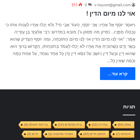
511
0
v.hayom@gmail.com
אוי לנו מיום הדין !
וַיֹּאמֶר יוֹסֵף אֶל אֶחָיו: אֲנִי יוֹסֵף, הַעוֹד אָבִי חָי? וְלֹא יָכְלוּ אֶחָיו לַעֲנוֹת אֹתוֹ כִּי
נִבְהֲלוּ מִפָּנָיו.. (פרק מה פסוק ג') מובא במדרש: רַבִּי אֶלְעָזָר בֶּן עֲזַרְיָה
אָמַר: "אוֹי לָנוּ מִיּוֹם הַדִּין אוֹי לָנוּ מִיּוֹם הַתּוֹכֵחָה, וּמַה יּוֹסֵף הַצַּדִּיק שֶׁהוּא
בָּשָׂר וָדָם כְּשֶׁהוֹכִיחַ אֶת אֶחָיו לֹא יָכְלוּ לַעֲמֹד בְּתוֹכַחְתּוֹ, הַקָּדוֹשׁ בָּרוּךְ הוּא
שֶׁהוּא דַּיָן וּבַעַל דִּין וְיוֹשֵׁב עַל כִּסֵּא דִּין וְדָן כָּל אֶחָד וְאֶחָד, עַל אַחַת כַּמָּה
וְכַמָּה שֶׁאֵין כָּל…
קרא עוד...
תגיות
אמת
(66)
בחירה
(12)
בית המקדש
(10)
בריאת העולם
(4)
הוכחות
(7)
החפץ חיים
(22)
המגיד מדובנה
(1)
חיים
(3)