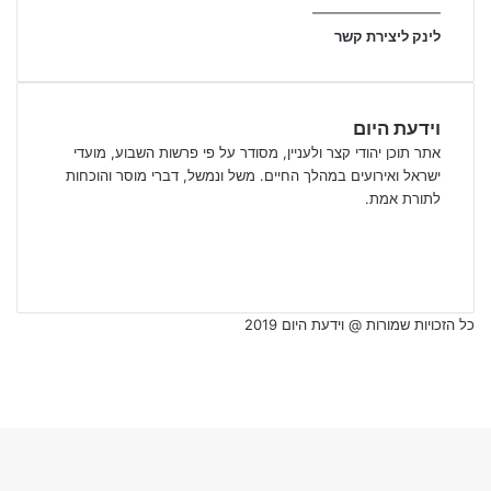
—————————
לינק ליצירת קשר
וידעת היום
אתר תוכן יהודי קצר ולעניין, מסודר על פי פרשות השבוע, מועדי
ישראל ואירועים במהלך החיים. משל ונמשל, דברי מוסר והוכחות
לתורת אמת.
Facebook
X
YouTube
כל הזכויות שמורות @ וידעת היום 2019
Facebook
X
YouTube
Back
to
top
button