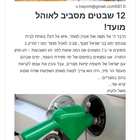
v.hayom@gmail.com
581
0
12 שבטים מסביב לאוהל
מועד!
וַיְדַבֵּר ה' אֶל מֹשֶׁה וְאֶל אַהֲרֹן לֵאמֹר, אִישׁ עַל דִּגְלוֹ בְאֹתֹת לְבֵית
אֲבֹתָם יַחֲנוּ בְּנֵי יִשְׂרָאֵל מִנֶּגֶד, סָבִיב לְאֹהֶל מוֹעֵד יַחֲנוּ ! (פרק ב
פסוקים א'-ב') נמצאים אנו כמה שעות לפני חג השבועות – חג מתן
התורה. אנו נמצאים בסיומם של ימי ספירת העומר, ימים שבהם
עם ישראל של תקופת יציאת מצרים, עבד והכין את עצמו לקראת
מעמד הר סיני, היה הוא צריך לצאת מאותן השפעות שהיה שקוע
בהם במצריים.…
קרא עוד...
משל ולקחו