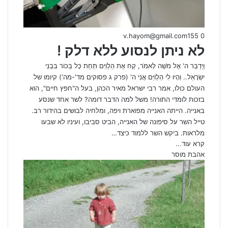
v.hayom@gmail.com
155
0
לא ניתן לנסוע ללא דלק !
וַיְדַבֵּר ה' אֶל מֹשֶׁה לֵּאמֹר, קַח אֶת הַלְוִיִּם תַּחַת כָּל בְּכוֹר בִּבְנֵי
יִשְׂרָאֵל.. וְהָיוּ לִי הַלְוִיִּם אֲנִי ה' (פרק ג פסוקים מד'-מה') קיומו של
העולם כולו, אמר רבי ישראל מאיר הכהן, בעל ה"חפץ חיים", הוא
בזכות לומדי התורה! משל למה הדבר דומה? לשר אחד שנסע
באנייה. הייתה האנייה מפוארת ויפה, ומלחיה לבושים בהידור רב.
טייל השר על סיפונה של האנייה, הביט סביבו, ועיניו לא שבעו
מלראות. ביקש השר ללמוד כיצד…
קרא עוד...
אהבת מוסר