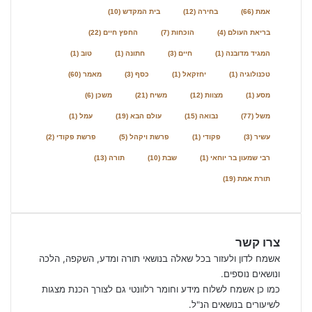
אמת
(66)
בחירה
(12)
בית המקדש
(10)
בריאת העולם
(4)
הוכחות
(7)
החפץ חיים
(22)
המגיד מדובנה
(1)
חיים
(3)
חתונה
(1)
טוב
(1)
טכנולוגיה
(1)
יחזקאל
(1)
כסף
(3)
מאמר
(60)
מסע
(1)
מצוות
(12)
משיח
(21)
משכן
(6)
משל
(77)
נבואה
(15)
עולם הבא
(19)
עמל
(1)
עשיר
(3)
פקודי
(1)
פרשת ויקהל
(5)
פרשת פקודי
(2)
רבי שמעון בר יוחאי
(1)
שבת
(10)
תורה
(13)
תורת אמת
(19)
צרו קשר
אשמח לדון ולעזור בכל שאלה בנושאי תורה ומדע, השקפה, הלכה
ונושאים נוספים.
כמו כן אשמח לשלוח מידע וחומר רלוונטי גם לצורך הכנת מצגות
לשיעורים בנושאים הנ"ל.