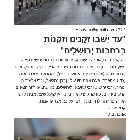
v.hayom@gmail.com
297
1
"עֹד יֵשְׁבוּ זְקֵנִים וּזְקֵנוֹת
בִּרְחֹבוֹת יְרוּשָׁלִָים"
כֹּה אָמַר ה' צְבָאוֹת: עֹד יֵשְׁבוּ זְקֵנִים וּזְקֵנוֹת בִּרְחֹבוֹת יְרוּשָׁלִָים וְאִישׁ
מִשְׁעַנְתּוֹ בְּיָדוֹ מֵרֹב יָמִים, וּרְחֹבוֹת הָעִיר יִמָּלְאוּ יְלָדִים וִילָדוֹת מְשַׂחֲקִים
בִּרְחֹבֹתֶיהָ… (זכריה פרק ח פסוקים ד'-ה') הגמרא במסכת מכות
(כד:) מספרת: פעם אחת היו עולין [רבן גמליאל, ורבי אלעזר בן
עזריה, ורבי יהושע, ורבי עקיבא] לירושלים. כיון שהגיעו להר הצופים
קרעו בגדיהם. כיון שהגיעו להר הבית, ראו שועל שיצא מבית קדשי
הקדשים! התחילו הן בוכין, ורבי עקיבא מצחק! אמרו…
קרא עוד...
אהבת מוסר