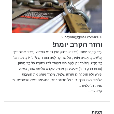
v.hayom@gmail.com
180
0
והזר הקרב יומת!
וְהַזָּר הַקָּרֵב יוּמָת! (פרק א פסוק נא') נקרא השבוע (פרקי אבות ד'):
אֱלִישָׁע בֶּן אֲבוּיָה אוֹמֵר, הַלּוֹמֵד יֶלֶד לְמָה הוּא דוֹמֶה? לִדְיוֹ כְתוּבָה עַל
נְיָר חָדָשׁ. וְהַלּוֹמֵד זָקֵן לְמָה הוּא דוֹמֶה? לִדְיוֹ כְתוּבָה עַל נְיָר מָחוּק.
(אבות פרק ד' כ') אלישע בן אבויה הנקרא אלישע אחר, ששנה
ופירש ולא הועילה לו תורתו שלמד, מלמד אותנו את חשיבות
הלימוד בגיל הרך. כי בגיל מבוגר יותר, המשימה קשה שבעתיים. מי
שמתחיל ללמוד…
קרא עוד...
תגיות