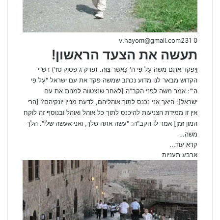
v.hayom@gmail.com
231
0
תעשה את הצעד הראשון!
וַיִּפְקֹד אֹתָם מֹשֶׁה עַל פִּי ה' כַּאֲשֶׁר צֻוָּה. (פרק ג פסוק טז') רש"י
הקדוש מבאר לנו מדוע נכתב שמשה פקד את עם ישראל "עַל פִּי
ה'": אמר משה לפני הקב"ה [לאחר שנצטווה למנות את עם
ישראל]: היאך אני נכנס לתוך אוהליהם, לדעת מניין יונקיהם? [הרי
אין זו ממידת הצניעות להיכנס לתוך כל אוהל ואוהל ובנוסף זה לוקח
המון זמן] אמר לו הקב"ה: "עשה אתה שלך, ואני אעשה שלי". הלך
משה…
קרא עוד...
ארבע תעניות