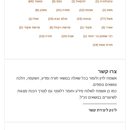
טכנולוגיה
(1)
יחזקאל
(1)
כסף
(3)
מאמר
(60)
מסע
(1)
מצוות
(12)
משיח
(21)
משכן
(6)
משל
(77)
נבואה
(15)
עולם הבא
(19)
עמל
(1)
עשיר
(3)
פקודי
(1)
פרשת ויקהל
(5)
פרשת פקודי
(2)
רבי שמעון בר יוחאי
(1)
שבת
(10)
תורה
(13)
תורת אמת
(19)
צרו קשר
אשמח לדון ולעזור בכל שאלה בנושאי תורה ומדע, השקפה, הלכה
ונושאים נוספים.
כמו כן אשמח לשלוח מידע וחומר רלוונטי גם לצורך הכנת מצגות
לשיעורים בנושאים הנ"ל.
—————————
לינק ליצירת קשר