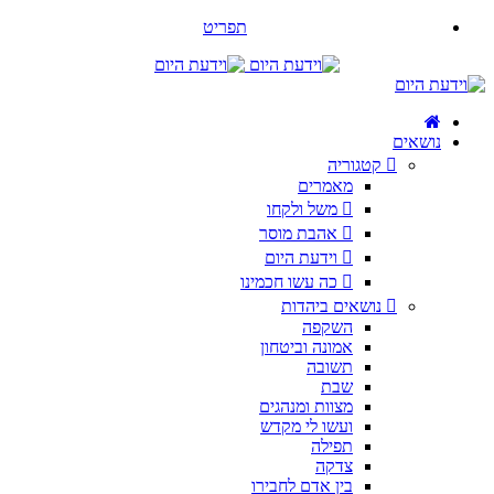
תפריט
נושאים
קטגוריה
מאמרים
משל ולקחו
אהבת מוסר
וידעת היום
כה עשו חכמינו
נושאים ביהדות
השקפה
אמונה וביטחון
תשובה
שבת
מצוות ומנהגים
ועשו לי מקדש
תפילה
צדקה
בין אדם לחבירו