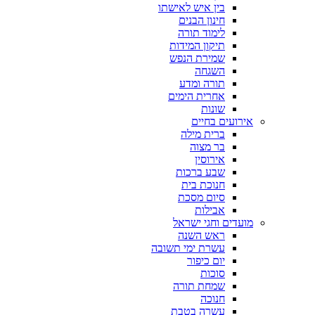
בין איש לאישתו
חינון הבנים
לימוד תורה
תיקון המידות
שמירת הנפש
השגחה
תורה ומדע
אחרית הימים
שונות
אירועים בחיים
ברית מילה
בר מצוה
אירוסין
שבע ברכות
חנוכת בית
סיום מסכת
אבילות
מועדים וחגי ישראל
ראש השנה
עשרת ימי תשובה
יום כיפור
סוכות
שמחת תורה
חנוכה
עשרה בטבת