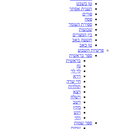
טו בשבט
תענית אסתר
פורים
פסח
ספירת העומר
שבועות
בין המצרים
תשעה באב
טו באב
פרשיות השבוע
ספר בראשית
בראשית
נח
לך לך
וירא
חיי שרה
תולדות
ויצא
וישלח
וישב
מקץ
ויגש
ויחי
ספר שמות
שמות