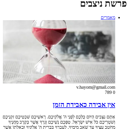
פרשת ניצבים
מאמרים
v.hayom@gmail.com
789
0
אין אבידה כאבידת הזמן
אַתֶּם נִצָּבִים הַיּוֹם כֻּלְּכֶם לִפְנֵי ה' אֱלֹקֵיכֶם. רָאשֵׁיכֶם שִׁבְטֵיכֶם זִקְנֵיכֶם
וְשֹׁטְרֵיכֶם כֹּל אִישׁ יִשְׂרָאֵל. טַפְּכֶם נְשֵׁיכֶם וְגֵרְךָ אֲשֶׁר בְּקֶרֶב מַחֲנֶיךָ
מֵחֹטֵב עֵצֶיךָ עַד שֹׁאֵב מֵימֶיךָ. לְעָבְרְךָ בִּבְרִית ה' אֱלֹקֶיךָ וּבְאָלָתוֹ אֲשֶׁר