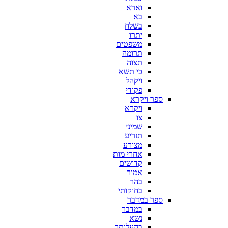
וארא
בא
בשלח
יתרו
משפטים
תרומה
תצוה
כי תשא
ויקהל
פקודי
ספר ויקרא
ויקרא
צו
שמיני
תזריע
מצורע
אחרי מות
קדושים
אמור
בהר
בחוקותי
ספר במדבר
במדבר
נשא
בהעלותך