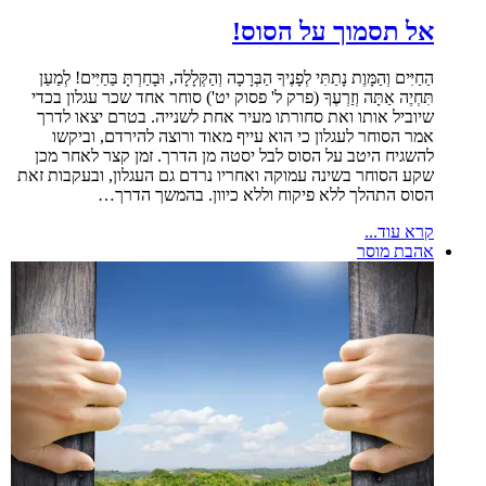
אל תסמוך על הסוס!
הַחַיִּים וְהַמָּוֶת נָתַתִּי לְפָנֶיךָ הַבְּרָכָה וְהַקְּלָלָה, וּבָחַרְתָּ בַּחַיִּים! לְמַעַן
תִּחְיֶה אַתָּה וְזַרְעֶךָ (פרק ל' פסוק יט') סוחר אחד שכר עגלון בכדי
שיוביל אותו ואת סחורתו מעיר אחת לשנייה. בטרם יצאו לדרך
אמר הסוחר לעגלון כי הוא עייף מאוד ורוצה להירדם, וביקשו
להשגיח היטב על הסוס לבל יסטה מן הדרך. זמן קצר לאחר מכן
שקע הסוחר בשינה עמוקה ואחריו נרדם גם העגלון, ובעקבות זאת
הסוס התהלך ללא פיקוח וללא כיוון. בהמשך הדרך…
קרא עוד...
אהבת מוסר