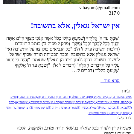
v.hayom@gmail.com
317
0
אין ישראל נגאלין, אלא בתשובה!
וְשַׁבְתָּ עַד ה' אֱלֹקֶיךָ וְשָׁמַעְתָּ בְקֹלוֹ כְּכֹל אֲשֶׁר אָנֹכִי מְצַוְּךָ הַיּוֹם אַתָּה
וּבָנֶיךָ בְּכָל לְבָבְךָ וּבְכָל נַפְשֶׁךָ (פרק ל פסוק ב') כותב הרמב"ם
(הלכות תשובה פרק ז' ה'): "כל הנביאים כולן צוו על התשובה ואין
ישראל נגאלין אלא בתשובה. וכבר הבטיחה תורה שסוף ישראל
לעשות תשובה בסוף גלותן ומיד הן נגאלין! שנאמר: "וְהָיָה כִי יָבֹאוּ
עָלֶיךָ כָּל הַדְּבָרִים הָאֵלֶּה" (דברים ל א'). "וְשַׁבְתָּ עַד ה' אֱלֹקֶיךָ
וְשָׁמַעְתָּ בְקֹלוֹ" (דברים ל'…
קרא עוד...
תגיות
אמת
(66)
בחירה
(12)
בית המקדש
(10)
בריאת העולם
(4)
הוכחות
(7)
החפץ חיים
(22)
המגיד מדובנה
(1)
חיים
(3)
חתונה
(1)
טוב
(1)
טכנולוגיה
(1)
יחזקאל
(1)
כסף
(3)
מאמר
(60)
מסע
(1)
מצוות
(12)
משיח
(21)
משכן
(6)
משל
(77)
נבואה
(15)
עולם הבא
(19)
עמל
(1)
עשיר
(3)
פקודי
(1)
פרשת ויקהל
(5)
פרשת פקודי
(2)
רבי שמעון בר יוחאי
(1)
שבת
(10)
תורה
(13)
תורת אמת
(19)
צרו קשר
אשמח לדון ולעזור בכל שאלה בנושאי תורה ומדע, השקפה, הלכה
ונושאים נוספים.