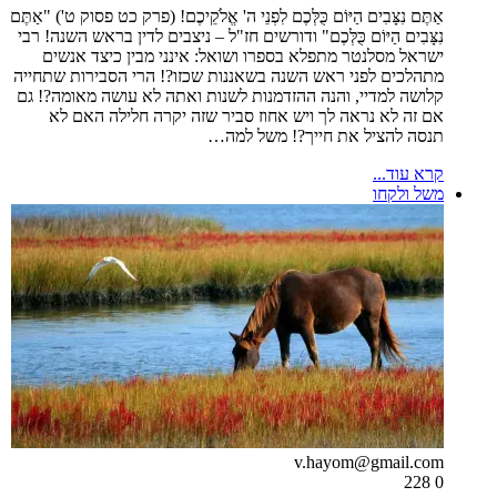
אַתֶּם נִצָּבִים הַיּוֹם כֻּלְּכֶם לִפְנֵי ה' אֱלֹקֵיכֶם! (פרק כט פסוק ט') "אַתֶּם
נִצָּבִים הַיּוֹם כֻּלְּכֶם" ודורשים חז"ל – ניצבים לדין בראש השנה! רבי
ישראל מסלנטר מתפלא בספרו ושואל: אינני מבין כיצד אנשים
מתהלכים לפני ראש השנה בשאננות שכזו?! הרי הסבירות שתחייה
קלושה למדיי, והנה ההזדמנות לשנות ואתה לא עושה מאומה?! גם
אם זה לא נראה לך ויש אחוז סביר שזה יקרה חלילה האם לא
תנסה להציל את חייך?! משל למה…
קרא עוד...
משל ולקחו
v.hayom@gmail.com
228
0