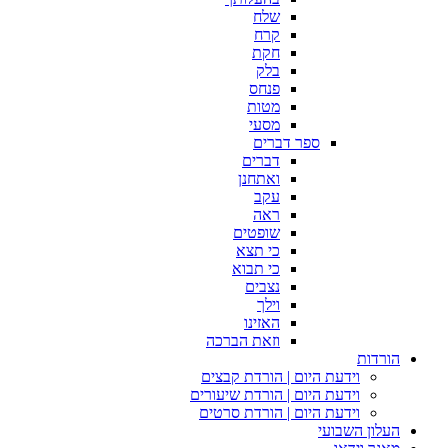
שלח
קרח
חקת
בלק
פנחס
מטות
מסעי
ספר דברים
דברים
ואתחנן
עקב
ראה
שופטים
כי תצא
כי תבוא
נצבים
וילך
האזינו
וזאת הברכה
הורדות
וידעת היום | הורדת קבצים
וידעת היום | הורדת שיעורים
וידעת היום | הורדת סרטים
העלון השבועי