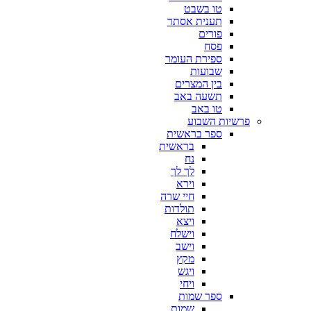
טו בשבט
תענית אסתר
פורים
פסח
ספירת העומר
שבועות
בין המצרים
תשעה באב
טו באב
פרשיות השבוע
ספר בראשית
בראשית
נח
לך לך
וירא
חיי שרה
תולדות
ויצא
וישלח
וישב
מקץ
ויגש
ויחי
ספר שמות
שמות