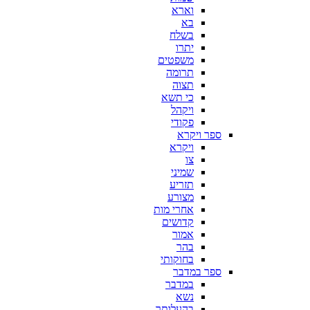
וארא
בא
בשלח
יתרו
משפטים
תרומה
תצוה
כי תשא
ויקהל
פקודי
ספר ויקרא
ויקרא
צו
שמיני
תזריע
מצורע
אחרי מות
קדושים
אמור
בהר
בחוקותי
ספר במדבר
במדבר
נשא
בהעלותך