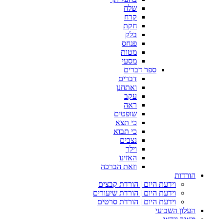
שלח
קרח
חקת
בלק
פנחס
מטות
מסעי
ספר דברים
דברים
ואתחנן
עקב
ראה
שופטים
כי תצא
כי תבוא
נצבים
וילך
האזינו
וזאת הברכה
הורדות
וידעת היום | הורדת קבצים
וידעת היום | הורדת שיעורים
וידעת היום | הורדת סרטים
העלון השבועי