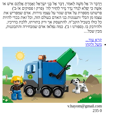
וַיְדַבֵּר ה' אֶל מֹשֶׁה לֵּאמֹר, דַּבֵּר אֶל בְּנֵי יִשְׂרָאֵל וְאָמַרְתָּ אֲלֵהֶם אִישׁ אוֹ
אִשָּׁה כִּי יַפְלִא לִנְדֹּר נֶדֶר נָזִיר לְהַזִּיר לַה' (פרק ו פסוקים א'-ב')
פרשתנו מספרת על אדם שגזר על עצמו נזירות. אדם שמפריש את
עצמו מן הבלי ותענוגות בני האדם בעולם הזה, וכל זאת בכדי להיות
כל כולו בשביל הקב"ה. להתעסק אך ורק בתורתו, ללכת בדרכיו,
ולהידבק בו. (ספורנו ו ב'). כמה נפלא! אדם שמבחירה והתבוננות,
מבין שכל…
קרא עוד...
משל ולקחו
v.hayom@gmail.com
235
0