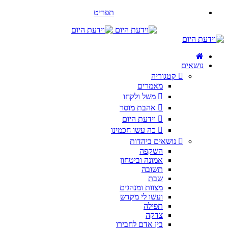
תפריט
נושאים
קטגוריה
מאמרים
משל ולקחו
אהבת מוסר
וידעת היום
כה עשו חכמינו
נושאים ביהדות
השקפה
אמונה וביטחון
תשובה
שבת
מצוות ומנהגים
ועשו לי מקדש
תפילה
צדקה
בין אדם לחבירו