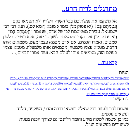
מתרגלים לריח הרע..
אַל תְּשַׁקְּצוּ אֶת נַפְשֹׁתֵיכֶם בְּכָל הַשֶּׁרֶץ הַשֹּׁרֵץ וְלֹא תִטַּמְּאוּ בָּהֶם
וְנִטְמֵתֶם בָּם! (יא פסוק מג') בגמרא מובא (יומא לט.), תנא דבי רבי
ישמעאל: עבירה מטמטמת לבו של אדם, שנאמר "וְנִטְמֵתֶם בָּם"
(יא פסוק מג') אל תקרי ונטמאתם לשון טומאה, אלא ונטמטם לשון
טמטום. ואמרו חכמים, אם אדם מטמא עצמו מעט, מטמאים אותו
הרבה. מטמא עצמו מלמטה, מטמאים אותו מלמעלה. מטמא עצמו
בעולם הזה, מטמאים אותו לעולם הבא. ועוד אמרו חכמים,…
קרא עוד...
תגיות
אמת
(66)
בחירה
(12)
בית המקדש
(10)
בריאת העולם
(4)
הוכחות
(7)
החפץ חיים
(22)
המגיד מדובנה
(1)
חיים
(3)
חתונה
(1)
טוב
(1)
טכנולוגיה
(1)
יחזקאל
(1)
כסף
(3)
מאמר
(60)
מסע
(1)
מצוות
(12)
משיח
(21)
משכן
(6)
משל
(77)
נבואה
(15)
עולם הבא
(19)
עמל
(1)
עשיר
(3)
פקודי
(1)
פרשת ויקהל
(5)
פרשת פקודי
(2)
רבי שמעון בר יוחאי
(1)
שבת
(10)
תורה
(13)
תורת אמת
(19)
צרו קשר
אשמח לדון ולעזור בכל שאלה בנושאי תורה ומדע, השקפה, הלכה
ונושאים נוספים.
כמו כן אשמח לשלוח מידע וחומר רלוונטי גם לצורך הכנת מצגות
לשיעורים בנושאים הנ"ל.