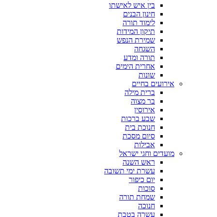
בין איש לאישתו
חינון הבנים
לימוד תורה
תיקון המידות
שמירת הנפש
השגחה
תורה ומדע
אחרית הימים
שונות
אירועים בחיים
ברית מילה
בר מצוה
אירוסין
שבע ברכות
חנוכת בית
סיום מסכת
אבילות
מועדים וחגי ישראל
ראש השנה
עשרת ימי תשובה
יום כיפור
סוכות
שמחת תורה
חנוכה
עשרה בטבת