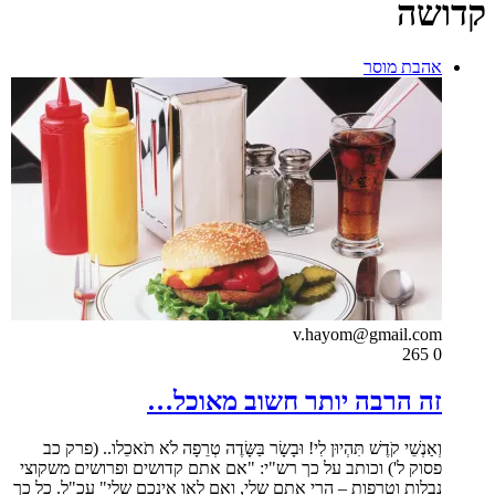
קדושה
אהבת מוסר
v.hayom@gmail.com
265
0
זה הרבה יותר חשוב מאוכל…
וְאַנְשֵׁי קֹדֶשׁ תִּהְיוּן לִי! וּבָשָׂר בַּשָּׂדֶה טְרֵפָה לֹא תֹאכֵלו.. (פרק כב
פסוק ל') וכותב על כך רש"י: "אם אתם קדושים ופרושים משקוצי
נבלות וטרפות – הרי אתם שלי, ואם לאו אינכם שלי" עכ"ל. כל כך