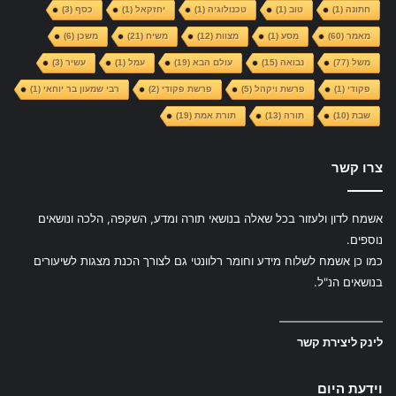
חתונה
(1)
טוב
(1)
טכנולוגיה
(1)
יחזקאל
(1)
כסף
(3)
מאמר
(60)
מסע
(1)
מצוות
(12)
משיח
(21)
משכן
(6)
משל
(77)
נבואה
(15)
עולם הבא
(19)
עמל
(1)
עשיר
(3)
פקודי
(1)
פרשת ויקהל
(5)
פרשת פקודי
(2)
רבי שמעון בר יוחאי
(1)
שבת
(10)
תורה
(13)
תורת אמת
(19)
צרו קשר
אשמח לדון ולעזור בכל שאלה בנושאי תורה ומדע, השקפה, הלכה ונושאים
נוספים.
כמו כן אשמח לשלוח מידע וחומר רלוונטי גם לצורך הכנת מצגות לשיעורים
בנושאים הנ"ל.
—————————
לינק ליצירת קשר
וידעת היום