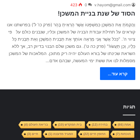
423
0
v.hayom@gmail.com
הסוד של שנת בניית המשכן!
וַהֲקֵמֹתָ אֶת הַמִּשְׁכָּן כְּמִשְׁפָּטוֹ אֲשֶׁר הָרְאֵיתָ בָּהָר (פרק כו' ל') בפרשתנו אנו
קוראים על תחילת עבודת הבניה של המשכן וכליו, שנבנים כולם על פי
ציווי ה'. "כְּכֹל אֲשֶׁר אֲנִי מַרְאֶה אוֹתְךָ אֵת תַּבְנִית הַמִּשְׁכָּן וְאֵת תַּבְנִית כָּל
כֵּלָיו, וְכֵן תַּעֲשׂוּ!" (פרק כה ט'). גם משכן שלם הבנוי בדיוק רב, אך ללא
השראת שכינתו של בורא העולם יהיה ריק מתוכן. המלאכות של המשכן
מסמלות לנו את ששת ימי המעשה, שבהם אדם…
קרא עוד...
תגיות
אמת
(66)
בחירה
(12)
בית המקדש
(10)
בריאת העולם
(4)
הוכחות
(7)
החפץ חיים
(22)
המגיד מדובנה
(1)
חיים
(3)