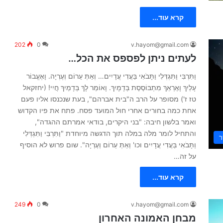
קרא עוד...
202
0
v.hayom@gmail.com
לעתים ניתן לפספס את הכל…
וַתִּרְבִּי וַתִּגְדְּלִי וַתָּבֹאִי בַּעֲדִי עֲדָיִים… וְאַתְּ עֵרוֹם וְעֶרְיָה. וָאֶעֱבוֹר
עָלַיִךְ וָאֶרְאֵךְ מִתְבּוֹסֶסֶת בְּדָמָיִךְ. וָאוֹמַר לָךְ בְּדָמַיִךְ חֲיִי! (יחזקאל
טז ז') מסופר על הרב ה"בית אברהם", בעת שנכנסו אליו פעם
אחת כמה בחורים אחרי חול המועד פסח. פתח את פיו הקדוש
ואמר בלשון חיבה: "בני היקרים, בודאי אמרתם ההגדה",
והתחיל לומר מלה במלה תוך הדגשה מיוחדת "וַתִּרְבִּי וַתִּגְדְּלִי
ר
וַתָּבֹאִי בַּעֲדִי עֲדָיִים וכו' וְאַתְּ עֵרוֹם וְעֶרְיָה". שום פרוש לא הוסיף
על זה…
קרא עוד...
249
0
v.hayom@gmail.com
מבחן האמונה האחרון