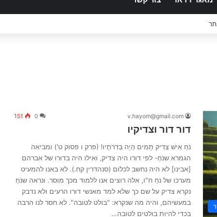
תר
151
0
v.hayom@gmail.com
דור דור וצדיקיו
נֹחַ אִישׁ צַדִּיק תָּמִים הָיָה בְּדֹרֹתָיו! (פרק ו פסוק ט') ומביאה
הגמרא שנֹחַ- לפי דורו היה צדיק, ואילו היה בדורו של אברהם
[אבינו] לא היה נחשב לכלום (סנהדרין קח.). לא באנו להמעיט
מערכו של נֹחַ ח"ו, אלה רוצים אנו ללמוד מכך מוסר. ונראה שנֹחַ
נקרא צדיק על שם כך שלא למד מאנשי דורו הרעים ולא נדבק
במעשיהם, והיה מה שנקרא: "בולט לטובה". לא חסר לנו הרבה
ר
בכדי להיות בולטים לטובה…