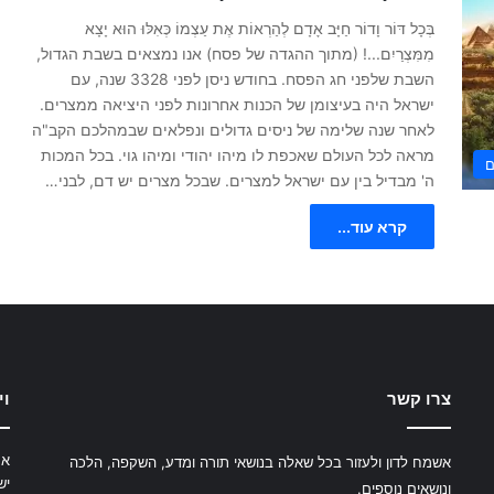
בְּכָל דּוֹר וָדוֹר חַיָּב אָדָם לְהַרְאוֹת אֶת עַצְמוֹ כְּאִלּוּ הוּא יָצָא
מִמִּצְרַיִם...! (מתוך ההגדה של פסח) אנו נמצאים בשבת הגדול,
השבת שלפני חג הפסח. בחודש ניסן לפני 3328 שנה, עם
ישראל היה בעיצומן של הכנות אחרונות לפני היציאה ממצרים.
לאחר שנה שלימה של ניסים גדולים ונפלאים שבמהלכם הקב"ה
מראה לכל העולם שאכפת לו מיהו יהודי ומיהו גוי. בכל המכות
ם
ה' מבדיל בין עם ישראל למצרים. שבכל מצרים יש דם, לבני…
קרא עוד...
צרו קשר
וי
את
אשמח לדון ולעזור בכל שאלה בנושאי תורה ומדע, השקפה, הלכה
יש
ונושאים נוספים.