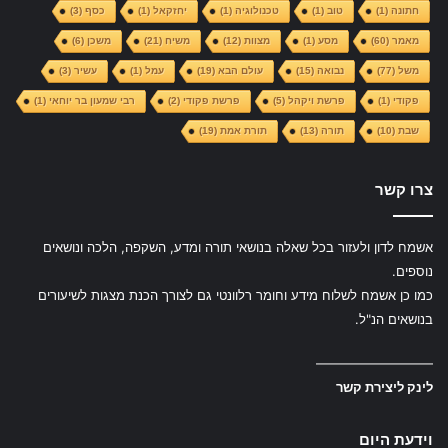
חתונה
(1)
טוב
(1)
טכנולוגיה
(1)
יחזקאל
(1)
כסף
(3)
מאמר
(60)
מסע
(1)
מצוות
(12)
משיח
(21)
משכן
(6)
משל
(77)
נבואה
(15)
עולם הבא
(19)
עמל
(1)
עשיר
(3)
פקודי
(1)
פרשת ויקהל
(5)
פרשת פקודי
(2)
רבי שמעון בר יוחאי
(1)
שבת
(10)
תורה
(13)
תורת אמת
(19)
צרו קשר
אשמח לדון ולעזור בכל שאלה בנושאי תורה ומדע, השקפה, הלכה ונושאים
נוספים.
כמו כן אשמח לשלוח מידע וחומר רלוונטי גם לצורך הכנת מצגות לשיעורים
בנושאים הנ"ל.
—————————
לינק ליצירת קשר
וידעת היום