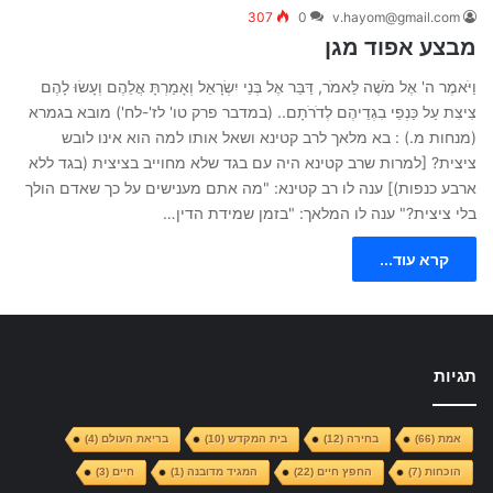
307
0
v.hayom@gmail.com
מבצע אפוד מגן
וַיֹּאמֶר ה' אֶל מֹשֶׁה לֵּאמֹר, דַּבֵּר אֶל בְּנֵי יִשְׂרָאֵל וְאָמַרְתָּ אֲלֵהֶם וְעָשׂוּ לָהֶם
צִיצִת עַל כַּנְפֵי בִגְדֵיהֶם לְדֹרֹתָם.. (במדבר פרק טו' לז'-לח') מובא בגמרא
(מנחות מ.) : בא מלאך לרב קטינא ושאל אותו למה הוא אינו לובש
ציצית? [למרות שרב קטינא היה עם בגד שלא מחוייב בציצית (בגד ללא
ארבע כנפות)] ענה לו רב קטינא: "מה אתם מענישים על כך שאדם הולך
בלי ציצית?" ענה לו המלאך: "בזמן שמידת הדין…
קרא עוד...
תגיות
אמת
(66)
בחירה
(12)
בית המקדש
(10)
בריאת העולם
(4)
הוכחות
(7)
החפץ חיים
(22)
המגיד מדובנה
(1)
חיים
(3)