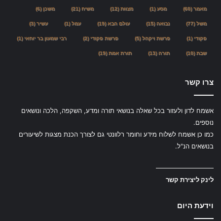
מאמר
(60)
מסע
(1)
מצוות
(12)
משיח
(21)
משכן
(6)
משל
(77)
נבואה
(15)
עולם הבא
(19)
עמל
(1)
עשיר
(3)
פקודי
(1)
פרשת ויקהל
(5)
פרשת פקודי
(2)
רבי שמעון בר יוחאי
(1)
שבת
(10)
תורה
(13)
תורת אמת
(19)
צרו קשר
אשמח לדון ולעזור בכל שאלה בנושאי תורה ומדע, השקפה, הלכה ונושאים
נוספים.
כמו כן אשמח לשלוח מידע וחומר רלוונטי גם לצורך הכנת מצגות לשיעורים
בנושאים הנ"ל.
—————————
לינק ליצירת קשר
וידעת היום