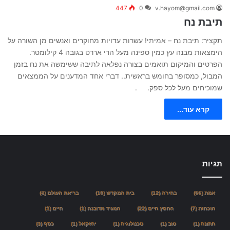
447
0
v.hayom@gmail.com
תיבת נח
תקציר: תיבת נח – אמיתי! עשרות עדויות מחוקרים ואנשים מן השורה על
הימצאות מבנה עץ כמין ספינה מעל הרי אררט בגובה 4 קילומטר.
הפרטים והמיקום תואמים בצורה נפלאה לתיבה ששימשה את נח בזמן
המבול, כמסופר בחומש בראשית.. דברי אחד המדענים על הממצאים
שמוכיחים מעל לכל ספק. .
קרא עוד...
תגיות
אמת
(66)
בחירה
(12)
בית המקדש
(10)
בריאת העולם
(4)
הוכחות
(7)
החפץ חיים
(22)
המגיד מדובנה
(1)
חיים
(3)
חתונה
(1)
טוב
(1)
טכנולוגיה
(1)
יחזקאל
(1)
כסף
(3)