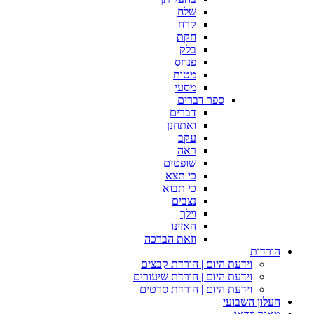
שלח
קרח
חקת
בלק
פנחס
מטות
מסעי
ספר דברים
דברים
ואתחנן
עקב
ראה
שופטים
כי תצא
כי תבוא
נצבים
וילך
האזינו
וזאת הברכה
הורדות
וידעת היום | הורדת קבצים
וידעת היום | הורדת שיעורים
וידעת היום | הורדת סרטים
העלון השבועי