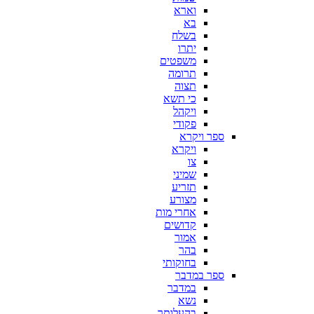
וארא
בא
בשלח
יתרו
משפטים
תרומה
תצוה
כי תשא
ויקהל
פקודי
ספר ויקרא
ויקרא
צו
שמיני
תזריע
מצורע
אחרי מות
קדושים
אמור
בהר
בחוקותי
ספר במדבר
במדבר
נשא
בהעלותך