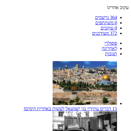
עקוב אחרינו
364
נרשמים
0
משתתפים
0
עוקבים
372
מעודכנים
פופולרי
לאחרונה
תגובות
15 דברים עתידין בני ישמעאל לעשות באחרית הימים!