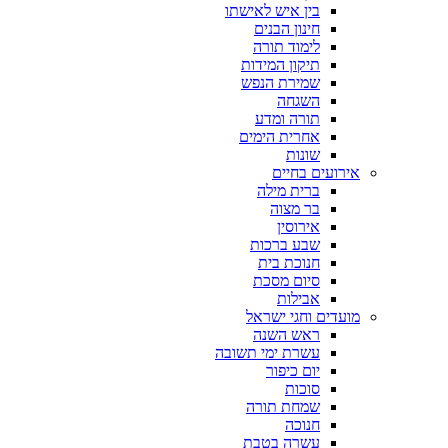
בין איש לאישתו
חינון הבנים
לימוד תורה
תיקון המידות
שמירת הנפש
השגחה
תורה ומדע
אחרית הימים
שונות
אירועים בחיים
ברית מילה
בר מצוה
אירוסין
שבע ברכות
חנוכת בית
סיום מסכת
אבילות
מועדים וחגי ישראל
ראש השנה
עשרת ימי תשובה
יום כיפור
סוכות
שמחת תורה
חנוכה
עשרה בטבת