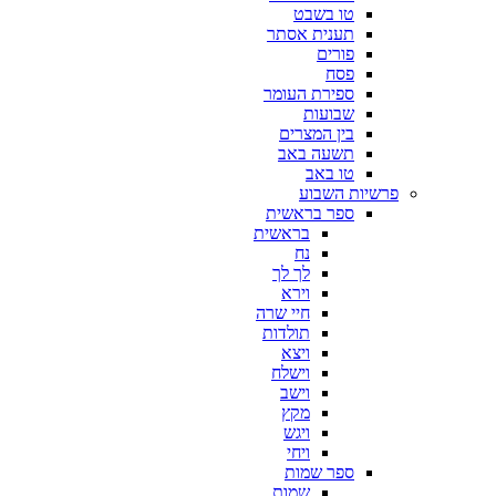
טו בשבט
תענית אסתר
פורים
פסח
ספירת העומר
שבועות
בין המצרים
תשעה באב
טו באב
פרשיות השבוע
ספר בראשית
בראשית
נח
לך לך
וירא
חיי שרה
תולדות
ויצא
וישלח
וישב
מקץ
ויגש
ויחי
ספר שמות
שמות