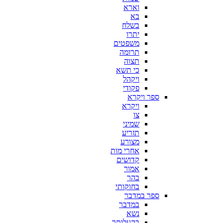
וארא
בא
בשלח
יתרו
משפטים
תרומה
תצוה
כי תשא
ויקהל
פקודי
ספר ויקרא
ויקרא
צו
שמיני
תזריע
מצורע
אחרי מות
קדושים
אמור
בהר
בחוקותי
ספר במדבר
במדבר
נשא
בהעלותך