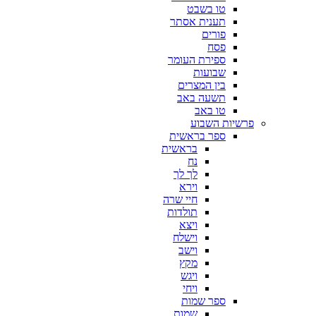
טו בשבט
תענית אסתר
פורים
פסח
ספירת העומר
שבועות
בין המצרים
תשעה באב
טו באב
פרשיות השבוע
ספר בראשית
בראשית
נח
לך לך
וירא
חיי שרה
תולדות
ויצא
וישלח
וישב
מקץ
ויגש
ויחי
ספר שמות
שמות