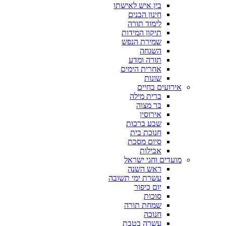
בין איש לאישתו
חינון הבנים
לימוד תורה
תיקון המידות
שמירת הנפש
השגחה
תורה ומדע
אחרית הימים
שונות
אירועים בחיים
ברית מילה
בר מצוה
אירוסין
שבע ברכות
חנוכת בית
סיום מסכת
אבילות
מועדים וחגי ישראל
ראש השנה
עשרת ימי תשובה
יום כיפור
סוכות
שמחת תורה
חנוכה
עשרה בטבת