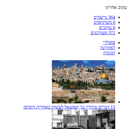
עקוב אחרינו
364
נרשמים
0
משתתפים
0
עוקבים
372
מעודכנים
פופולרי
לאחרונה
תגובות
15 דברים עתידין בני ישמעאל לעשות באחרית הימים!