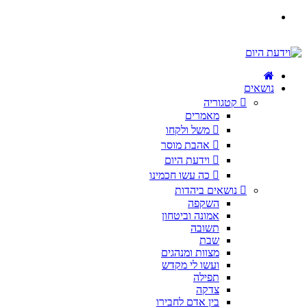
נושאים
קטגוריה
מאמרים
משל ולקחו
אהבת מוסר
וידעת היום
כה עשו חכמינו
נושאים ביהדות
השקפה
אמונה וביטחון
תשובה
שבת
מצוות ומנהגים
ועשו לי מקדש
תפילה
צדקה
בין אדם לחבירו