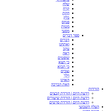
שלח
קרח
חקת
בלק
פנחס
מטות
מסעי
ספר דברים
דברים
ואתחנן
עקב
ראה
שופטים
כי תצא
כי תבוא
נצבים
וילך
האזינו
וזאת הברכה
הורדות
וידעת היום | הורדת קבצים
וידעת היום | הורדת שיעורים
וידעת היום | הורדת סרטים
העלון השבועי