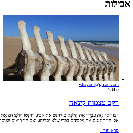
אבילות
v.hayom@gmail.com
384
0
רקב עצמות קינאה
וַיְצַו יוֹסֵף אֶת עֲבָדָיו אֶת הָרֹפְאִים לַחֲנֹט אֶת אָבִיו, וַיַּחַנְ
אלו היו חונטים את מלכיהם בכדי שלא יסריחו, ואם היו רואים שגופ
קרא עוד...