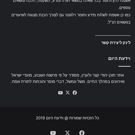
אשמח לדון ולעזור בכל שאלה בנושאי תורה ומדע, השקפה, הלכה ונושאים
נוספים.
כמו כן אשמח לשלוח מידע וחומר רלוונטי גם לצורך הכנת מצגות לשיעורים
בנושאים הנ"ל.
—————————
לינק ליצירת קשר
וידעת היום
אתר תוכן יהודי קצר ולעניין, מסודר על פי פרשות השבוע, מועדי ישראל
ואירועים במהלך החיים. משל ונמשל, דברי מוסר והוכחות לתורת אמת.
YouTube
Facebook
X
כל הזכויות שמורות @ וידעת היום 2019
YouTube
Facebook
X