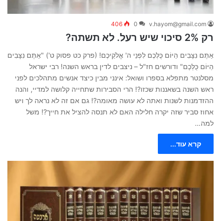
406
0
v.hayom@gmail.com
רק 2% סיכוי שיש רעל. לא תשתה?
אַתֶּם נִצָּבִים הַיּוֹם כֻּלְּכֶם לִפְנֵי ה' אֱלֹקֵיכֶם! (פרק כט פסוק ט') "אַתֶּם נִצָּבִים
הַיּוֹם כֻּלְּכֶם" ודורשים חז"ל – ניצבים לדין בראש השנה! רבי ישראל
מסלנטר מתפלא בספרו ושואל: אינני מבין כיצד אנשים מתהלכים לפני
ראש השנה בשאננות שכזו?! הרי הסבירות שתחייה קלושה למדיי, והנה
ההזדמנות לשנות ואתה לא עושה מאומה?! גם אם זה לא נראה לך ויש
אחוז סביר שזה יקרה חלילה האם לא תנסה להציל את חייך?! משל
למה…
קרא עוד...