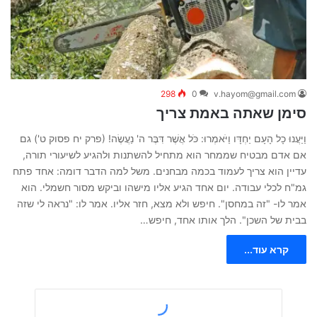
298
0
v.hayom@gmail.com
סימן שאתה באמת צריך
וַיַּעֲנוּ כָל הָעָם יַחְדָּו וַיֹּאמְרוּ: כֹּל אֲשֶׁר דִּבֶּר ה' נַעֲשֶׂה! (פרק יח פסוק ט') גם
אם אדם מבטיח שממחר הוא מתחיל להשתנות ולהגיע לשיעורי תורה,
עדיין הוא צריך לעמוד בכמה מבחנים. משל למה הדבר דומה: אחד פתח
גמ"ח לכלי עבודה. יום אחד הגיע אליו מישהו וביקש מסור חשמלי. הוא
אמר לו- "זה במחסן". חיפש ולא מצא, חזר אליו. אמר לו: "נראה לי שזה
בבית של השכן". הלך אותו אחד, חיפש…
קרא עוד...