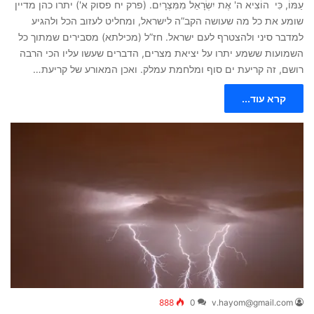
עַמּוֹ, כִּי הוֹצִיא ה' אֶת יִשְׂרָאֵל מִמִּצְרָיִם. (פרק יח פסוק א') יתרו כהן מדיין
שומע את כל מה שעושה הקב”ה לישראל, ומחליט לעזוב הכל ולהגיע
למדבר סיני ולהצטרף לעם ישראל. חז”ל (מכילתא) מסבירים שמתוך כל
השמועות ששמע יתרו על יציאת מצרים, הדברים שעשו עליו הכי הרבה
רושם, זה קריעת ים סוף ומלחמת עמלק. ואכן המאורע של קריעת…
קרא עוד...
888
0
v.hayom@gmail.com