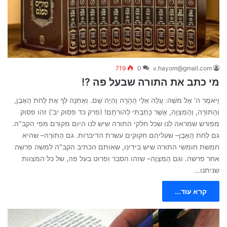
719
0
v.hayom@gmail.com
מי כתב את התורה שבעל פה ?!
וַיֹּאמֶר ה' אֶל מֹשֶׁה: עֲלֵה אֵלַי הָהָרָה וֶהְיֵה שָׁם. וְאֶתְּנָה לְךָ אֶת לֻחֹת הָאֶבֶן,
וְהַתּוֹרָה, וְהַמִּצְוָה, אֲשֶׁר כָּתַבְתִּי לְהוֹרֹתָם! (פרק כד פסוק יב') זהו פסוק
מפורש שמראה לנו שכל חלקי התורה שיש לנו היום מקורם מפי הקב"ה.
גם לֻחֹת הָאֶבֶן– שעליהם חקוקים עשרת הדיברות. גם הַתּוֹרָה– שהיא
חמשת חומשי התורה שיש בידינו, שאותם הכתיב הקב"ה למשה פרשה
אחר פרשה. וגם הַמִּצְוָה– שזהו הסבר ופרוט בעל פה, של כל המצוות
שניתנו…
קרא עוד...