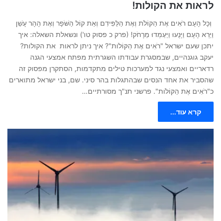
לראות את הקולות!
וְכָל הָעָם רֹאִים אֶת הַקּוֹלֹת וְאֶת הַלַּפִּידִם וְאֵת קוֹל הַשֹּׁפָר וְאֶת הָהָר עָשֵׁן
וַיַּרְא הָעָם וַיָּנֻעוּ וַיַּעַמְדוּ מֵרָחֹק! (פרק כ פסוק טו') ונשאלת השאלה: איך
יתכן שעם ישראל "רֹאִים אֶת הַקּוֹלֹות"? איך ניתן לראות את הקולות?
יעקב גוגנהיים, שבמסגרת עבודתו השגרתית מפתח אמצעי הגנה
רדאריים ואמצעי נגד למערכות טילים מתקדמות, הסתקרן מפסוק זה
שהסביר את אחד הנסים שבהתגלות בהר סיני. שם, בני ישראל מתוארים
כ"רֹאִים אֶת הַקּוֹלֹות". פרשני תנ"ך מסורתיים…
קרא עוד...