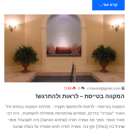
קרא עוד...
1,168
0
v.hayom@gmail.com
המקווה בטייסת – לראות ולהתרגש!
המקווה בטייסת – לראות ולהתרגש! תקציר: פתיחת המקווה בבסיס חיל
האויר "עובדה" בדרום, ממחיש שהתפיסה מתחילה להשתנות.. היה רבי
מאיר אומר: מפני מה אמרה תורה [שתהא האישה] נדה לשבעה? מפני
שרגיל בה [בעלה] וקץ בה. אמרה תורה תהא אסורה על בעלה שבעה