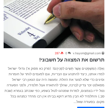
287
0
v.hayom@gmail.com
תרשום את המצווה על חשבוני!
וְאֵלֶּה הַמִּשְׁפָּטִים אֲשֶׁר תָּשִׂים לִפְנֵיהֶם! (פרק כא פסוק א') גדולי ישראל
למדו אותנו, כיצד להתנהג עם הבריות, וגם לפעמים לותר על חומרות
וסיגים כדי שלא לצער את הזולת. ומעשה היה עם הגאון רבי ישראל
מסאלנט זכר צדיק לברכה, שהלך להתארח אצל תלמידו, ולפני הסעודה
נטל ידיו בצמצום, למרות שמנהגו לטול בשפע, כפי שנכתב בגמרא (שבת
סב.) והתלמיד לא הבין מדוע דוקא בביתו אין רבו מהדר כמנהגו בכל
מקום. בסעודה שאל…