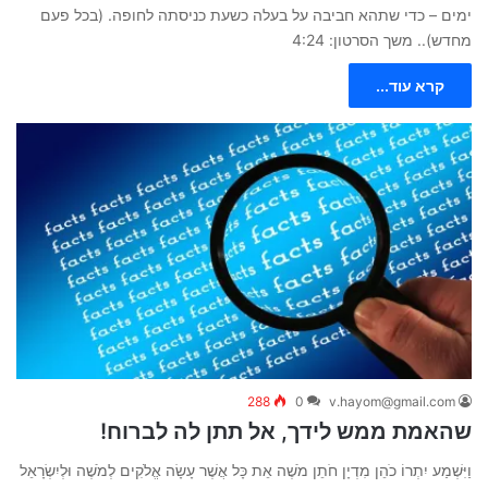
ימים – כדי שתהא חביבה על בעלה כשעת כניסתה לחופה. (בכל פעם
מחדש).. משך הסרטון: 4:24
קרא עוד...
288
0
v.hayom@gmail.com
שהאמת ממש לידך, אל תתן לה לברוח!
וַיִּשְׁמַע יִתְרוֹ כֹהֵן מִדְיָן חֹתֵן מֹשֶׁה אֵת כָּל אֲשֶׁר עָשָׂה אֱלֹקִים לְמֹשֶׁה וּלְיִשְׂרָאֵל