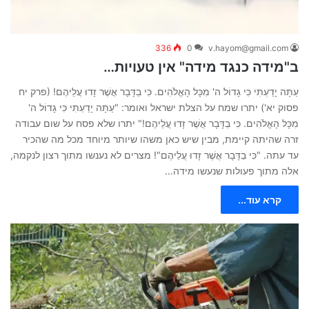
336
0
v.hayom@gmail.com
ב"מידה כנגד מידה" אין טעויות…
עַתָּה יָדַעְתִּי כִּי גָדוֹל ה' מִכָּל הָאֱלֹהִים. כִּי בַדָּבָר אֲשֶׁר זָדוּ עֲלֵיהֶם! (פרק יח
פסוק יא') יתרו שמח על הצלת ישראל ואומר: "עַתָּה יָדַעְתִּי כִּי גָדוֹל ה'
מִכָּל הָאֱלֹהִים. כִּי בַדָּבָר אֲשֶׁר זָדוּ עֲלֵיהֶם!" יתרו שלא פסח על שום עבודה
זרה שהיתה קיימת, מבין שיש כאן משהו שיותר מיוחד מכל מה שהכיר
עד עתה. "כִּי בַדָּבָר אֲשֶׁר זָדוּ עֲלֵיהֶם"! מצרים לא נענשו מתוך רצון לנקמה,
אלה מתוך פעולות שנעשו מידה…
קרא עוד...