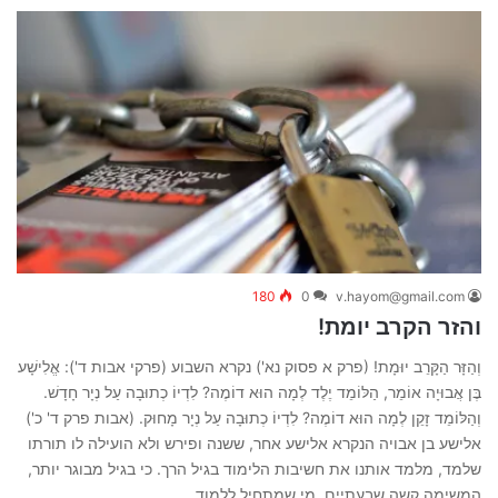
180
0
v.hayom@gmail.com
והזר הקרב יומת!
וְהַזָּר הַקָּרֵב יוּמָת! (פרק א פסוק נא') נקרא השבוע (פרקי אבות ד'): אֱלִישָׁע
בֶּן אֲבוּיָה אוֹמֵר, הַלּוֹמֵד יֶלֶד לְמָה הוּא דוֹמֶה? לִדְיוֹ כְתוּבָה עַל נְיָר חָדָשׁ.
וְהַלּוֹמֵד זָקֵן לְמָה הוּא דוֹמֶה? לִדְיוֹ כְתוּבָה עַל נְיָר מָחוּק. (אבות פרק ד' כ')
אלישע בן אבויה הנקרא אלישע אחר, ששנה ופירש ולא הועילה לו תורתו
שלמד, מלמד אותנו את חשיבות הלימוד בגיל הרך. כי בגיל מבוגר יותר,
המשימה קשה שבעתיים. מי שמתחיל ללמוד…