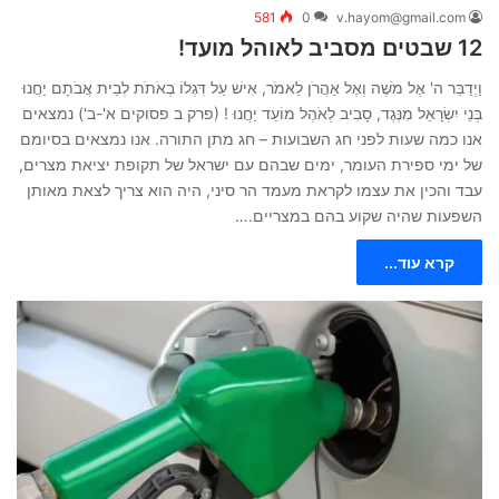
581
0
v.hayom@gmail.com
12 שבטים מסביב לאוהל מועד!
וַיְדַבֵּר ה' אֶל מֹשֶׁה וְאֶל אַהֲרֹן לֵאמֹר, אִישׁ עַל דִּגְלוֹ בְאֹתֹת לְבֵית אֲבֹתָם יַחֲנוּ
בְּנֵי יִשְׂרָאֵל מִנֶּגֶד, סָבִיב לְאֹהֶל מוֹעֵד יַחֲנוּ ! (פרק ב פסוקים א'-ב') נמצאים
אנו כמה שעות לפני חג השבועות – חג מתן התורה. אנו נמצאים בסיומם
של ימי ספירת העומר, ימים שבהם עם ישראל של תקופת יציאת מצרים,
עבד והכין את עצמו לקראת מעמד הר סיני, היה הוא צריך לצאת מאותן
השפעות שהיה שקוע בהם במצריים.…
קרא עוד...