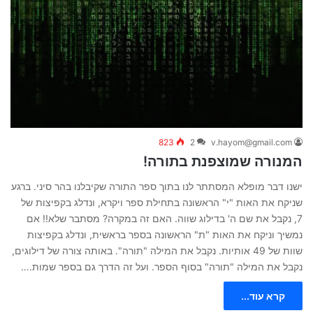
823
2
v.hayom@gmail.com
המנורה שמוצפנת בתורה!
ישנו דבר מופלא המסתתר לנו בתוך ספר התורה שקיבלנו בהר סיני. ברגע
שניקח את האות "י" הראשונה בתחילת ספר ויקרא, ונדלג בקפיצות של
7, נקבל את שם ה' בדילוג שווה. האם זה במקרה? מסתבר שלא!! אם
נמשיך וניקח את האות "ת" הראשונה בספר בראשית, ונדלג בקפיצות
שוות של 49 אותיות. נקבל את המילה "תורה". באותה צורה של דילוגים,
נקבל את המילה "תורה" בסוף הספר. ועל זה הדרך גם בספר שמות.…
קרא עוד...