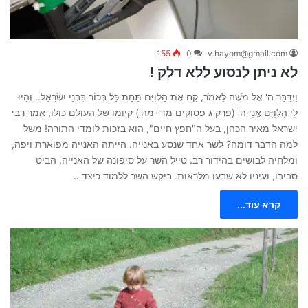
155
0
v.hayom@gmail.com
לא ניתן לנסוע ללא דלק !
וַיְדַבֵּר ה' אֶל מֹשֶׁה לֵּאמֹר, קַח אֶת הַלְוִיִּם תַּחַת כָּל בְּכוֹר בִּבְנֵי יִשְׂרָאֵל.. וְהָיוּ
לִי הַלְוִיִּם אֲנִי ה' (פרק ג פסוקים מד'-מה') קיומו של העולם כולו, אמר רבי
ישראל מאיר הכהן, בעל ה"חפץ חיים", הוא בזכות לומדי התורה! משל
למה הדבר דומה? לשר אחד שנסע באנייה. הייתה האנייה מפוארת ויפה,
ומלחיה לבושים בהידור רב. טייל השר על סיפונה של האנייה, הביט
סביבו, ועיניו לא שבעו מלראות. ביקש השר ללמוד כיצד…
קרא עוד...