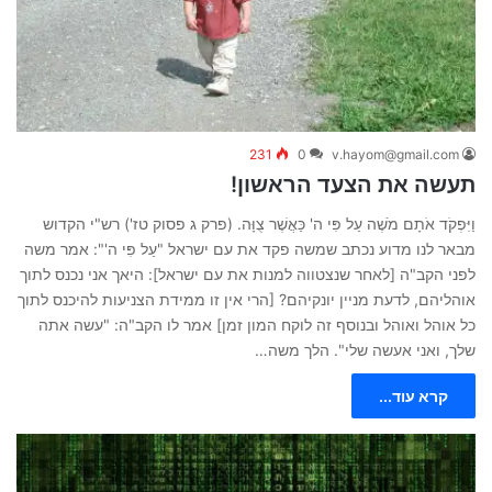
231
0
v.hayom@gmail.com
תעשה את הצעד הראשון!
וַיִּפְקֹד אֹתָם מֹשֶׁה עַל פִּי ה' כַּאֲשֶׁר צֻוָּה. (פרק ג פסוק טז') רש"י הקדוש
מבאר לנו מדוע נכתב שמשה פקד את עם ישראל "עַל פִּי ה'": אמר משה
לפני הקב"ה [לאחר שנצטווה למנות את עם ישראל]: היאך אני נכנס לתוך
אוהליהם, לדעת מניין יונקיהם? [הרי אין זו ממידת הצניעות להיכנס לתוך
כל אוהל ואוהל ובנוסף זה לוקח המון זמן] אמר לו הקב"ה: "עשה אתה
שלך, ואני אעשה שלי". הלך משה…
קרא עוד...