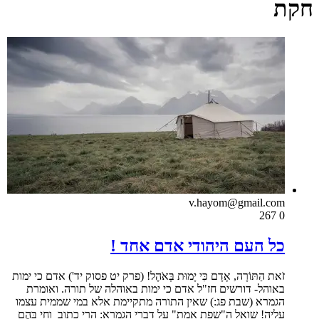
חקת
v.hayom@gmail.com
267
0
כל העם היהודי אדם אחד !
זֹאת הַתּוֹרָה, אָדָם כִּי יָמוּת בְּאֹהֶל! (פרק יט פסוק יד') אדם כי ימות
באוהל- דורשים חז"ל אדם כי ימות באוהלה של תורה. ואומרת
הגמרא (שבת פג:) שאין התורה מתקיימת אלא במי שממית עצמו
עליה! שואל ה"שפת אמת" על דברי הגמרא: הרי כתוב וָחַי בָּהֶם