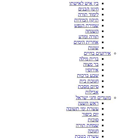
בין איש לאישתו
חינון הבנים
לימוד תורה
תיקון המידות
שמירת הנפש
השגחה
תורה ומדע
אחרית הימים
שונות
אירועים בחיים
ברית מילה
בר מצוה
אירוסין
שבע ברכות
חנוכת בית
סיום מסכת
אבילות
מועדים וחגי ישראל
ראש השנה
עשרת ימי תשובה
יום כיפור
סוכות
שמחת תורה
חנוכה
עשרה בטבת