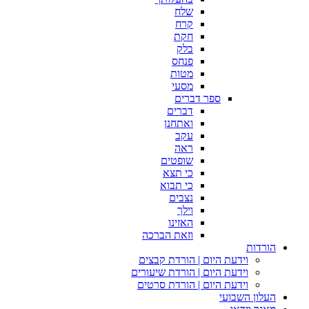
שלח
קרח
חקת
בלק
פנחס
מטות
מסעי
ספר דברים
דברים
ואתחנן
עקב
ראה
שופטים
כי תצא
כי תבוא
נצבים
וילך
האזינו
וזאת הברכה
הורדות
וידעת היום | הורדת קבצים
וידעת היום | הורדת שיעורים
וידעת היום | הורדת סרטים
העלון השבועי