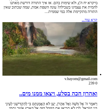
(ויקרא יח ה'), ולא שימות בהם. אז איך התורה דורשת מאתנו
להמית את עצמינו בשבילה? עונה השפת אמת, שמה שכתוב שאין
התורה מתקיימת אלה במי שממית…
קרא עוד...
v.hayom@gmail.com
239
0
ואהרון הכה בסלע, ויצאו ממנו מים..
וַיֹּאמֶר ה' אֶל מֹשֶׁה וְאֶל אַהֲרֹן, יַעַן לֹא הֶאֱמַנְתֶּם בִּי לְהַקְדִּישֵׁנִי לְעֵינֵי
בְּנֵי יִשְׂרָאֵל. לָכֵן לֹא תָבִיאוּ אֶת הַקָּהָל הַזֶּה אֶל הָאָרֶץ אֲשֶׁר נָתַתִּי