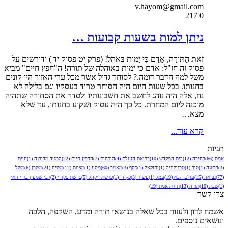
v.hayom@gmail.com
217
0
ניתן למות בשעות קבועות …
זֹאת הַתּוֹרָה, אָדָם כִּי יָמוּת בְּאֹהֶל! (פרק יט פסוק יד') ודורשים על
פסוק זה חז"ל: אדם כי ימות באוהלה של תורה! ה"חפץ חיים" מביא
משל למה הדבר דומה.? לסוחר גדול אשר מכל ערי האזור היו קונים
בחנותו. בכל שעות היום היה הסוחר טרוד בעסקיו וגם בלילה לא
נח, אלה היה נוהג לחשב את חשבונותיו ולסדר את הסחורה שתהיה
מוכנה ליום המחרת. כל כך היה עסוק ושקוע בחנותו, עד שלא
מצא…
קרא עוד...
תגיות
אמת
(66)
בחירה
(12)
בית המקדש
(10)
בריאת העולם
(4)
הוכחות
(7)
החפץ חיים
(22)
המגיד מדובנה
(1)
חיים
(3)
חתונה
(1)
טוב
(1)
טכנולוגיה
(1)
יחזקאל
(1)
כסף
(3)
מאמר
(60)
מסע
(1)
מצוות
(12)
משיח
(21)
משכן
(6)
משל
(77)
נבואה
(15)
עולם הבא
(19)
עמל
(1)
עשיר
(3)
פקודי
(1)
פרשת ויקהל
(5)
פרשת פקודי
(2)
רבי שמעון בר יוחאי
(1)
שבת
(10)
תורה
(13)
תורת אמת
(19)
צרו קשר
אשמח לדון ולעזור בכל שאלה בנושאי תורה ומדע, השקפה, הלכה
ונושאים נוספים.