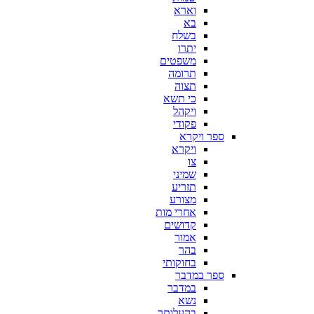
וארא
בא
בשלח
יתרו
משפטים
תרומה
תצוה
כי תשא
ויקהל
פקודי
ספר ויקרא
ויקרא
צו
שמיני
תזריע
מצורע
אחרי מות
קדושים
אמור
בהר
בחוקותי
ספר במדבר
במדבר
נשא
בהעלותך