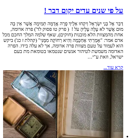
על פי שנים עדים יקום דבר !
דַּבֵּר אֶל בְּנֵי יִשְׂרָאֵל וְיִקְחוּ אֵלֶיךָ פָרָה אֲדֻמָּה תְּמִימָה אֲשֶׁר אֵין בָּהּ
מוּם אֲשֶׁר לֹא עָלָה עָלֶיהָ עֹל ! ( פרק טו פסוק לד') פרה אדומה,
אחת מהמצוות הלא מובנות (חוקים), שאף שלמה המלך החכם מכל
אדם אמר: "אָמַרְתִּי אֶחְכָּמָה וְהִיא רְחוֹקָה מִמֶּנִּי" (קהלת ז כג') ביקש
הוא לעמוד על טעם מצוות פרה אדומה, אך לא עלה בידו. הפרה
האדומה משמשת לטיהור אנשים שנטמאו בטומאת מת בעם
ישראל, וזאת ע"י…
קרא עוד...