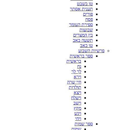
טו בשבט
תענית אסתר
פורים
פסח
ספירת העומר
שבועות
בין המצרים
תשעה באב
טו באב
פרשיות השבוע
ספר בראשית
בראשית
נח
לך לך
וירא
חיי שרה
תולדות
ויצא
וישלח
וישב
מקץ
ויגש
ויחי
ספר שמות
שמות