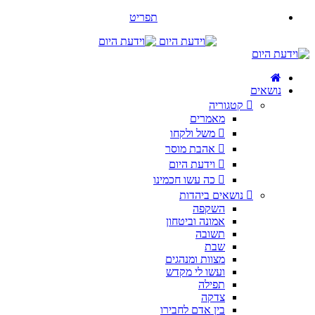
תפריט
נושאים
קטגוריה
מאמרים
משל ולקחו
אהבת מוסר
וידעת היום
כה עשו חכמינו
נושאים ביהדות
השקפה
אמונה וביטחון
תשובה
שבת
מצוות ומנהגים
ועשו לי מקדש
תפילה
צדקה
בין אדם לחבירו