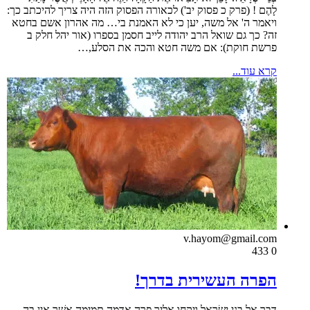
לָהֶם ! (פרק כ פסוק יב') לכאורה הפסוק הזה היה צריך להיכתב כך:
ויאמר ה' אל משה, יען כי לא האמנת בי… מה אהרון אשם בחטא
זה? כך גם שואל הרב יהודה לייב חסמן בספרו (אור יהל חלק ב
פרשת חוקת): אם משה חטא והכה את הסלע,…
קרא עוד...
v.hayom@gmail.com
433
0
הפרה העשירית בדרך!
דַּבֵּר אֶל בְּנֵי יִשְׂרָאֵל וְיִקְחוּ אֵלֶיךָ פָרָה אֲדֻמָּה תְּמִימָה אֲשֶׁר אֵין בָּהּ