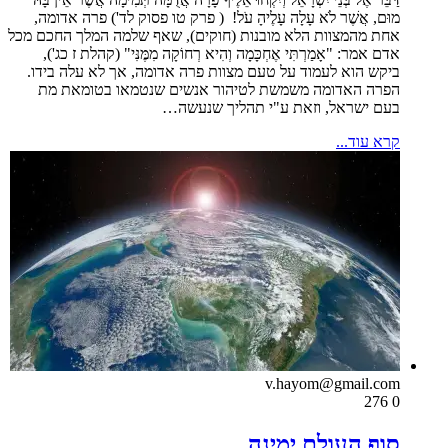
מוּם, אֲשֶׁר לֹא עָלָה עָלֶיהָ עֹל! ( פרק טו פסוק לד') פרה אדומה,
אחת מהמצוות הלא מובנות (חוקים), שאף שלמה המלך החכם מכל
אדם אמר: "אָמַרְתִּי אֶחְכָּמָה וְהִיא רְחוֹקָה מִמֶּנִּי" (קהלת ז כג'),
ביקש הוא לעמוד על טעם מצוות פרה אדומה, אך לא עלה בידו.
הפרה האדומה משמשת לטיהור אנשים שנטמאו בטומאת מת
בעם ישראל, וזאת ע"י תהליך שנעשה…
קרא עוד...
v.hayom@gmail.com
276
0
סוף העולם ימינה