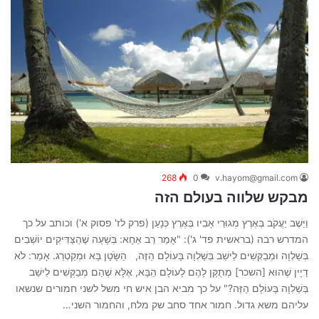
268
0
v.hayom@gmail.com
מבקש שלווה בעולם הזה
וַיֵּשֶׁב יַעֲקֹב בְּאֶרֶץ מְגוּרֵי אָבִיו בְּאֶרֶץ כְּנָעַן (פרק לז' פסוק א') וכותב על כך
המדרש רבה (בראשית פד' ג'): "אָמַר רַב אַחָא: בְּשָׁעָה שֶׁהַצַּדִּיקִים יוֹשְׁבִים
בְּשַׁלְוָה וּמְבַקְּשִׁים לֵישֵׁב בְּשַׁלְוָה בָּעוֹלָם הַזֶּה, הַשָֹּׂטָן בָּא וּמְקַטְרֵג. אָמַר: לֹא
דַיָין שֶׁהוּא [השכר] מְתֻקָּן לָהֶם לָעוֹלָם הַבָּא, אֶלָּא שֶׁהֵם מְבַקְּשִׁים לֵישֵׁב
בְּשַׁלְוָה בָּעוֹלָם הַזֶּה?" על כך מביא הבן איש חי משל לשני חמורים שנשאו
עליהם משא גדול. חמור אחד סחב שק מלח, והחמור השני…