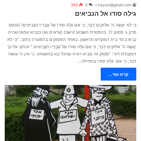
363
0
v.hayom@gmail.com
גילה סודו אל הנביאים
כִּי לֹא יַעֲשֶׂה ה' אלוקים דָּבָר, כִּי אִם גָּלָה סוֹדוֹ אֶל עֲבָדָיו הַנְּבִיאִים! (עמוס
פרק ג' פסוק ז') בהפטרת השבוע (וישב) קוראים אנו בנביא עמוס שהיה
נביא בימי בית המקדש הראשון. באחד הפסוקים בהפטרה כתוב: "כִּי לֹא
יַעֲשֶׂה ה' אלוקים דָּבָר, כִּי אִם גָּלָה סוֹדוֹ אֶל עֲבָדָיו הַנְּבִיאִים." וכותב על כך
המצודת דוד: "פסוק זה מביא ראיה שהכל בא בהשגחה. כי אין ה' עושה
דבר, כי אם יגלה סודו בתחילה…
קרא עוד...