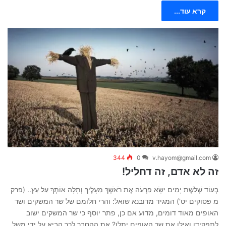
קרא עוד...
344
0
v.hayom@gmail.com
זה לא אדם, זה דחליל!
בְּעוֹד שְׁלֹשֶׁת יָמִים יִשָּׂא פַרְעֹה אֶת רֹאשְׁךָ מֵעָלֶיךָ וְתָלָה אוֹתְךָ עַל עֵץ.. (פרק
מ פסוקים יט') המגיד מדובנא שואל: והרי חלומם של שר המשקים ושר
האופים מאוד דומים, מדוע אם כן, פתר יוסף כי שר המשקים ישוב
לתפקידו ואילו את שר האופים יתלו? את ההסבר לכך הביא על ידי משל