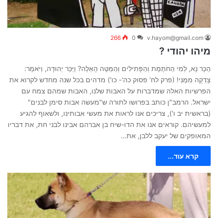
266
0
v.hayom@gmail.com
מיהו יהודי ?
הַכֶּר נָא, לְמִי הַחֹתֶמֶת וְהַפְּתִילִים וְהַמַּטֶּה הָאֵלֶּה? וַיַּכֵּר יְהוּדָה, וַיֹּאמֶר:
צָדְקָה מִמֶּנִּי! (פרק לח' פסוק כה'- כו') מדהים בכל שנה מחדש לקרוא את
הפרשיות האלה שמדברות על האבות שלנו, האבות שמהם צמח עם
ישראל. הרמב"ן כותב בפרושו לתורה ש"מעשה אבות סימן לבנים"
(בראשית יב ו'), צריכים אנו לראות את מעשי אבותינו, ולשאוף להגיע
למעשיהם. קוראים אנו את הדו-שיח בן אברהם אבינו לבני חת, את דבריו
המאופקים של יעקב ללבן, את…
קרא עוד...