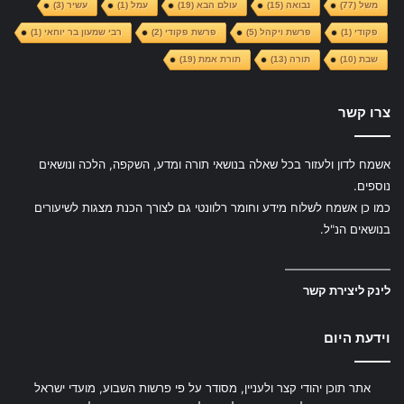
משל
(77)
נבואה
(15)
עולם הבא
(19)
עמל
(1)
עשיר
(3)
פקודי
(1)
פרשת ויקהל
(5)
פרשת פקודי
(2)
רבי שמעון בר יוחאי
(1)
שבת
(10)
תורה
(13)
תורת אמת
(19)
צרו קשר
אשמח לדון ולעזור בכל שאלה בנושאי תורה ומדע, השקפה, הלכה ונושאים
נוספים.
כמו כן אשמח לשלוח מידע וחומר רלוונטי גם לצורך הכנת מצגות לשיעורים
בנושאים הנ"ל.
—————————
לינק ליצירת קשר
וידעת היום
אתר תוכן יהודי קצר ולעניין, מסודר על פי פרשות השבוע, מועדי ישראל