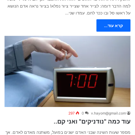
למה הדבר דומה: לצייר אחד שצייר ציור נפלא! בציור נראה אדם הנושא
על ראשו סל ובו ככר לחם. עמדו שני…
קרא עוד...
297
0
v.hayom@gmail.com
עוד כמה "נודניקים" ואני קם..
מספר שעות השינה שבני האדם ישנים בפועל, משתנה מאדם לאדם. אך