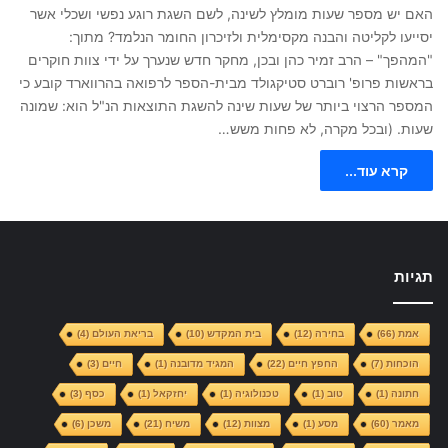
האם יש מספר שעות מומלץ לשינה, לשם השגת רוגע נפשי ושכלי אשר
יסייעו לקליטה והבנה מקסימלית ולזיכרון החומר הנלמד? מתוך:
"המהפך" – הרב זמיר כהן ובכן, מחקר חדש שנערך על ידי צוות חוקרים
בראשות פרופ' רוברט סטיקגולד מבית-הספר לרפואה בהרווארד קובע כי
המספר הרצוי ביותר של שעות שינה להשגת התוצאות הנ"ל הוא: שמונה
שעות. (ובכל מקרה, לא פחות משש…
קרא עוד...
תגיות
אמת
(66)
בחירה
(12)
בית המקדש
(10)
בריאת העולם
(4)
הוכחות
(7)
החפץ חיים
(22)
המגיד מדובנה
(1)
חיים
(3)
חתונה
(1)
טוב
(1)
טכנולוגיה
(1)
יחזקאל
(1)
כסף
(3)
מאמר
(60)
מסע
(1)
מצוות
(12)
משיח
(21)
משכן
(6)