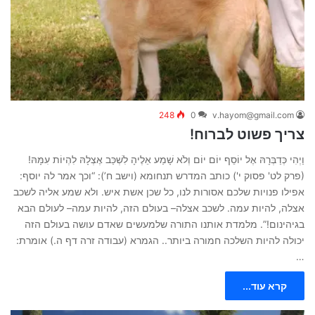
248
0
v.hayom@gmail.com
צריך פשוט לברוח!
וַיְהִי כְּדַבְּרָהּ אֶל יוֹסֵף יוֹם יוֹם וְלֹא שָׁמַע אֵלֶיהָ לִשְׁכַּב אֶצְלָהּ לִהְיוֹת עִמָּהּ!
(פרק לט' פסוק י') כותב המדרש תנחומא (וישב ח’): “וכך אמר לה יוסף:
אפילו פנויות שלכם אסורות לנו, כל שכן אשת איש. ולא שמע אליה לשכב
אצלה, להיות עמה. לשכב אצלה– בעולם הזה, להיות עמה– לעולם הבא
בגיהינום!”. מלמדת אותנו התורה שלמעשים שאדם עושה בעולם הזה
יכולה להיות השלכה חמורה ביותר.. הגמרא (עבודה זרה דף ה.) אומרת:
…
קרא עוד...