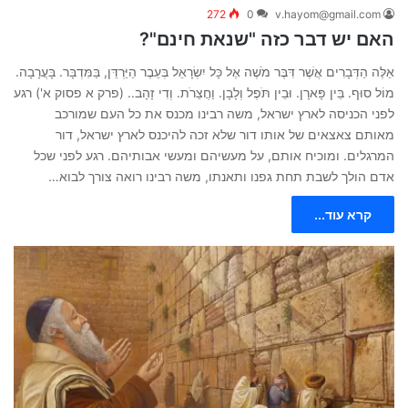
272
0
v.hayom@gmail.com
האם יש דבר כזה "שנאת חינם"?
אֵלֶּה הַדְּבָרִים אֲשֶׁר דִּבֶּר מֹשֶׁה אֶל כָּל יִשְׂרָאֵל בְּעֵבֶר הַיַּרְדֵּן, בַּמִּדְבָּר. בָּעֲרָבָה.
מוֹל סוּף. בֵּין פָּארָן. וּבֵין תֹּפֶל וְלָבָן. וַחֲצֵרֹת. וְדִי זָהָב.. (פרק א פסוק א') רגע
לפני הכניסה לארץ ישראל, משה רבינו מכנס את כל העם שמורכב
מאותם צאצאים של אותו דור שלא זכה להיכנס לארץ ישראל, דור
המרגלים. ומוכיח אותם, על מעשיהם ומעשי אבותיהם. רגע לפני שכל
אדם הולך לשבת תחת גפנו ותאנתו, משה רבינו רואה צורך לבוא…
קרא עוד...