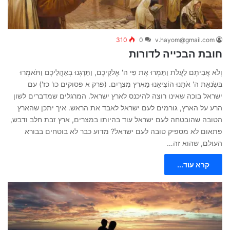
310
0
v.hayom@gmail.com
חובת הבכייה לדורות
וְלֹא אֲבִיתֶם לַעֲלֹת וַתַּמְרוּ אֶת פִּי ה' אֱלֹקֵיכֶם, וַתֵּרָגְנוּ בְאָהֳלֵיכֶם וַתֹּאמְרוּ
בְּשִׂנְאַת ה' אֹתָנוּ הוֹצִיאָנוּ מֵאֶרֶץ מִצְרָיִם. (פרק א פסוקים כו' כז') עם
ישראל בוכה שאינו רוצה להיכנס לארץ ישראל. המרגלים שמדברים לשון
הרע על הארץ, גורמים לעם ישראל לאבד את הראש. איך יתכן שהארץ
הטובה שהובטחה לעם ישראל עוד בהיותו במצרים, ארץ זבת חלב ודבש,
פתאום לא מספיק טובה לעם ישראל? מדוע כבר לא בוטחים בבורא
העולם, שהוא זה…
קרא עוד...