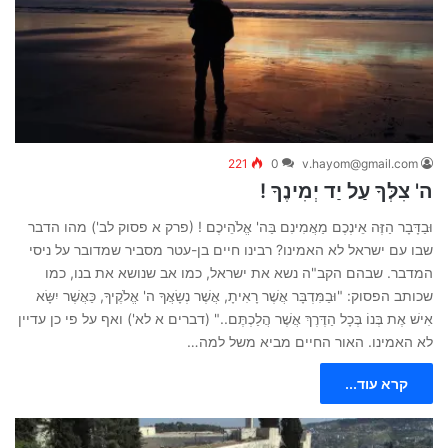
221
0
v.hayom@gmail.com
ה' צִלְּךָ עַל יַד יְמִינֶךָ !
וּבַדָּבָר הַזֶּה אֵינְכֶם מַאֲמִינִם בַּה' אֱלֹהֵיכֶם ! (פרק א פסוק לב') מהו הדבר
שבו עם ישראל לא האמינו? רבינו חיים בן-עטר מסביר שמדובר על ניסי
המדבר. שבהם הקב"ה נשא את ישראל, כמו אב שנושא את בנו, כמו
שכותב הפסוק: "וּבַמִּדְבָּר אֲשֶׁר רָאִיתָ, אֲשֶׁר נְשָׂאֲךָ ה' אֱלֹקֶיךָ, כַּאֲשֶׁר יִשָּׂא
אִישׁ אֶת בְּנוֹ בְּכָל הַדֶּרֶךְ אֲשֶׁר הֲלַכְתֶּם.." (דברים א לא') ואף על פי כן עדיין
לא האמינו. האור החיים מביא משל למה…
קרא עוד...