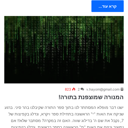
קרא עוד...
823
2
v.hayom@gmail.com
המנורה שמוצפנת בתורה!
ישנו דבר מופלא המסתתר לנו בתוך ספר התורה שקיבלנו בהר סיני. ברגע
שניקח את האות "י" הראשונה בתחילת ספר ויקרא, ונדלג בקפיצות של
7, נקבל את שם ה' בדילוג שווה. האם זה במקרה? מסתבר שלא!! אם
נמשיך וניקח את האות "ת" הראשונה בספר בראשית, ונדלג בקפיצות