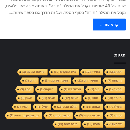
שוות של 49 אותיות. נקבל את המילה "תורה". באותה צורה של דילוגים,
נקבל את המילה "תורה" בסוף הספר. ועל זה הדרך גם בספר שמות.…
קרא עוד...
תגיות
אמת
(66)
בחירה
(12)
בית המקדש
(10)
בריאת העולם
(4)
הוכחות
(7)
החפץ חיים
(22)
המגיד מדובנה
(1)
חיים
(3)
חתונה
(1)
טוב
(1)
טכנולוגיה
(1)
יחזקאל
(1)
כסף
(3)
מאמר
(60)
מסע
(1)
מצוות
(12)
משיח
(21)
משכן
(6)
משל
(77)
נבואה
(15)
עולם הבא
(19)
עמל
(1)
עשיר
(3)
פקודי
(1)
פרשת ויקהל
(5)
פרשת פקודי
(2)
רבי שמעון בר יוחאי
(1)
שבת
(10)
תורה
(13)
תורת אמת
(19)