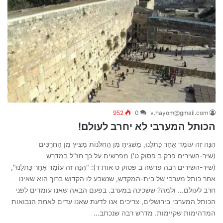
952
0
v.hayom@gmail.com
הכותל המערבי לא יחרב לעולם!
הִנֵּה זֶה עוֹמֵד אַחַר כָּתְלֵנוּ, מַשְׁגִּיחַ מִן הַחֲלֹּנוֹת מֵצִיץ מִן הַחֲרַכִּים
(שיר-השירים פרק ב פסוק ט') מפרשים על כך חז"ל במדרש
(שיר-השירים רבה פרשה ב פסוק ט אות ד): "הִנֵּה זֶה עוֹמֵד אַחַר כָּתְלֵנוּ",
אחר כותל מערבי של בית-המקדש, שנשבע לו הקדוש ברוך הוא שאינו
חרב לעולם… ולמה? ששכינה במערב. בפעם הבאה שאנו עומדים לפני
הכותל המערבי בירושלים, צריכים אנו לדעת שאנו עדים לאחת הנבואות
המדהימות שקיימות. מדרש רבה שנכתב…