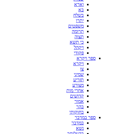
וארא
בא
בשלח
יתרו
משפטים
תרומה
תצוה
כי תשא
ויקהל
פקודי
ספר ויקרא
ויקרא
צו
שמיני
תזריע
מצורע
אחרי מות
קדושים
אמור
בהר
בחוקותי
ספר במדבר
במדבר
נשא
בהעלותך