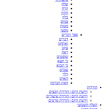
שלח
קרח
חקת
בלק
פנחס
מטות
מסעי
ספר דברים
דברים
ואתחנן
עקב
ראה
שופטים
כי תצא
כי תבוא
נצבים
וילך
האזינו
וזאת הברכה
הורדות
וידעת היום | הורדת קבצים
וידעת היום | הורדת שיעורים
וידעת היום | הורדת סרטים
העלון השבועי