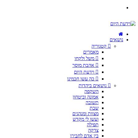
נושאים
קטגוריה
מאמרים
משל ולקחו
אהבת מוסר
וידעת היום
כה עשו חכמינו
נושאים ביהדות
השקפה
אמונה וביטחון
תשובה
שבת
מצוות ומנהגים
ועשו לי מקדש
תפילה
צדקה
בין אדם לחבירו