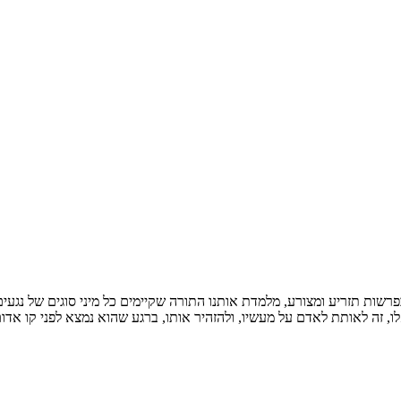
 יג פסוק יג') בפרשות תזריע ומצורע, מלמדת אותנו התורה שקיימים כל מיני סוגים 
ו, זה לאותת לאדם על מעשיו, ולהזהיר אותו, ברגע שהוא נמצא לפני קו א