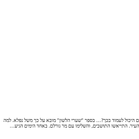
מנם יש אדם היכול לעמוד בכך?… בספר "שערי הלשון" מובא על כך משל נפלא. למה
עיר. התייאשו התושבים, והשלימו עם מר גורלם. באחד הימים הגיע…