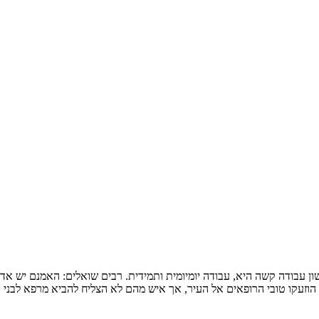
ק ח') שמירת הלשון עבודה קשה היא, עבודה יומיומית ותמידית. רבים שואלים: הא
וזעקו טובי הרופאים אל העיר, אך איש מהם לא הצליח להביא מרפא לבני ה