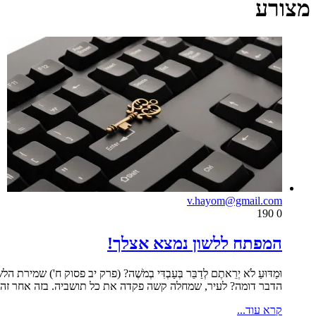
מצורע
v.hayom@gmail.com
190
0
המפתח ללשון נמצא אצלך!
וּמַדּוּעַ לֹא יְרֵאתֶם לְדַבֵּר בְּעַבְדִּי בְמֹשֶׁה? (פרק יב פסו
הדבר דומה? לעיר, שמחלה קשה פקדה את כל תושביה. בזה אחר זה ה
קרא עוד...