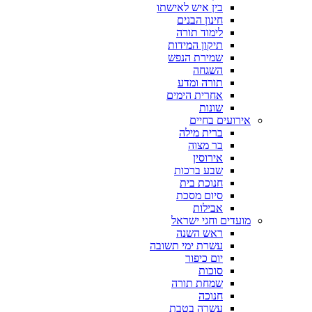
בין איש לאישתו
חינון הבנים
לימוד תורה
תיקון המידות
שמירת הנפש
השגחה
תורה ומדע
אחרית הימים
שונות
אירועים בחיים
ברית מילה
בר מצוה
אירוסין
שבע ברכות
חנוכת בית
סיום מסכת
אבילות
מועדים וחגי ישראל
ראש השנה
עשרת ימי תשובה
יום כיפור
סוכות
שמחת תורה
חנוכה
עשרה בטבת