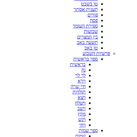
טו בשבט
תענית אסתר
פורים
פסח
ספירת העומר
שבועות
בין המצרים
תשעה באב
טו באב
פרשיות השבוע
ספר בראשית
בראשית
נח
לך לך
וירא
חיי שרה
תולדות
ויצא
וישלח
וישב
מקץ
ויגש
ויחי
ספר שמות
שמות