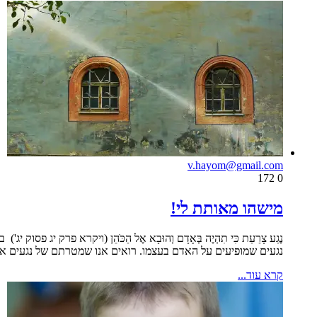
v.hayom@gmail.com
172
0
מישהו מאותת לי!
נֶגַע צָרַעַת כִּי תִהְיֶה בְּאָדָם וְהוּבָא אֶל הַכֹּהֵן (ויקרא פרק
נגעים שמופיעים על האדם בעצמו. רואים אנו שמטרתם של נגעים אל
קרא עוד...