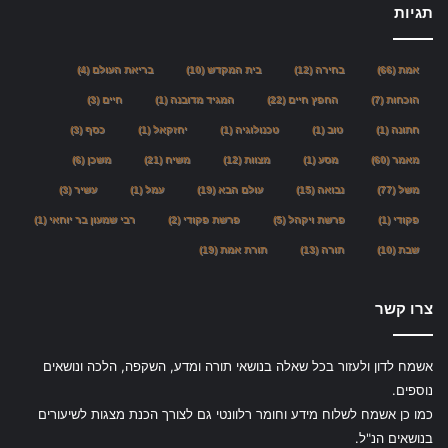
תגיות
אמת
(66)
בחירה
(12)
בית המקדש
(10)
בריאת העולם
(4)
הוכחות
(7)
החפץ חיים
(22)
המגיד מדובנה
(1)
חיים
(3)
חתונה
(1)
טוב
(1)
טכנולוגיה
(1)
יחזקאל
(1)
כסף
(3)
מאמר
(60)
מסע
(1)
מצוות
(12)
משיח
(21)
משכן
(6)
משל
(77)
נבואה
(15)
עולם הבא
(19)
עמל
(1)
עשיר
(3)
פקודי
(1)
פרשת ויקהל
(5)
פרשת פקודי
(2)
רבי שמעון בר יוחאי
(1)
שבת
(10)
תורה
(13)
תורת אמת
(19)
צרו קשר
אשמח לדון ולעזור בכל שאלה בנושאי תורה ומדע, השקפה, הלכה ונושאים
נוספים.
כמו כן אשמח לשלוח מידע וחומר רלוונטי גם לצורך הכנת מצגות לשיעורים
בנושאים הנ"ל.