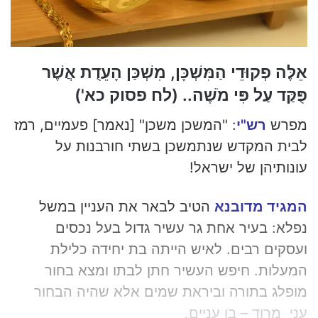
a
i
l
אֵלֶּה פְקוּדֵי הַמִּשְׁכָּן, מִשְׁכַּן הָעֵדֻת אֲשֶׁר
פֻּקַּד עַל פִּי מֹשֶׁה.. (לח פסוק כא')
מפרש
רש"י
: "המשכן משכן" [נאמר] פעמיים, רמז
לבית המקדש שנתמשכן בשתי חורבנות על
עונותיהן של ישראל!
המגיד מדובנא
הטיב לבאר את העניין במשל
נפלא: בעיר אחת גר עשיר גדול בעל נכסים
ועסקים רבים. לאיש הייתה בת יחידה כלילת
המעלות. חיפש העשיר חתן לבתו ומצא בחור
מופלג בתורה וביראת שמים אלא שהיה הבחור
עני מרוד – בן עניים.