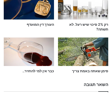
ש
אשר ציווה הקב"ה ע"י משה עבדו"…
?
רק 2% סיכוי שיש רעל. לא
העורך דין המועדף
תשתה?
כסף
משל
עירבון
פרשת ויקהל
עני
מצוות
שידוך
משכן
בית המקדש
המגיד מדובנה
חתונה
סימן שאתה באמת צריך
כבר אין למי להחזיר..
השאר תגובה