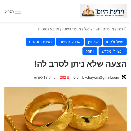
תפריט
בית
/
מועדים וחגי ישראל
/
מועדי השנה
/
ארבע תעניות
משל ולקחו
אירוסין
ארבע תעניות
מצוות ומנהגים
ועשו לי מקדש
ויקהל
הצעה שלא ניתן לסרב לה!
v.hayom@gmail.com
S
0
282
דקה 1 לקרוא
e
n
d
a
n
e
m