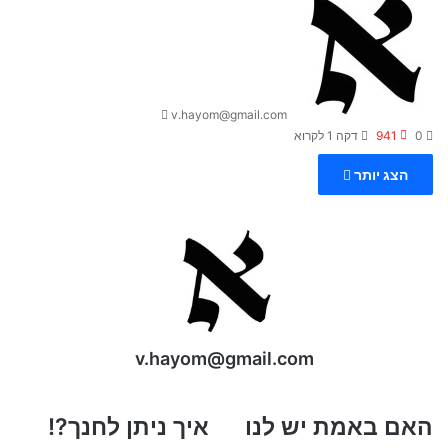
e
n
d
a
n
v.hayom@gmail.com
e
0
941
דקה 1 לקרוא
m
a
הצג יותר
i
l
v.hayom@gmail.com
ה
האם באמת יש לנו
א
איך ניתן לחנך?!
א
י