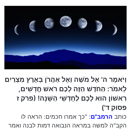
l
וַיֹּאמֶר ה' אֶל מֹשֶׁה וְאֶל אַהֲרֹן בְּאֶרֶץ מִצְרַיִם
לֵאמֹר: הַחֹדֶשׁ הַזֶּה לָכֶם רֹאשׁ חֳדָשִׁים,
רִאשׁוֹן הוּא לָכֶם לְחָדְשֵׁי הַשָּׁנָה! (פרק ז
פסוק ד')
כותב
הרמב"ם
: "כך אמרו חכמים: הראה לו
הקב"ה למשה במראה הנבואה דמות לבנה ואמר