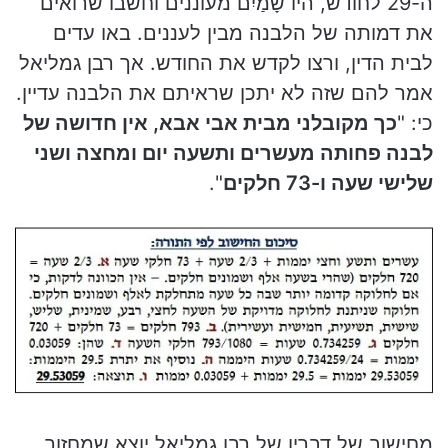
ה-29 לחודש, היו שָׁמַיִם מעוננים וחשבו שרואים
את דמותה של הלבנה מבין לעננים. באו עדים
לבית הדין, ורצו לקדש את החודש. אך רבן גמליאל
אמר להם שזה לא יתכן שראיתם את הלבנה עדיין.
כי: "
כך מקובלני מבית אבי אבא, אין
חדושה
של
לבנה פחותה מעשרים ותשעה יום ומחצה ושני
שלישי שעה ו-73 חלקים
".
מחישוב של דבריו של רבן גמליאל יוצא שמחזור