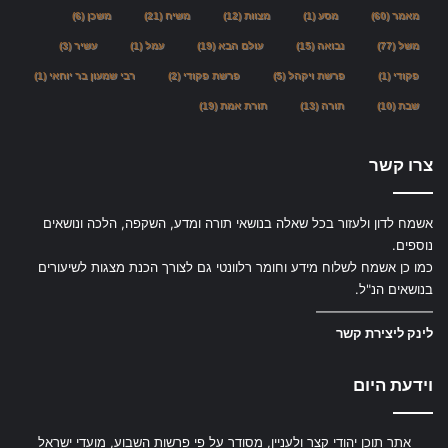
מאמר
(60)
מסע
(1)
מצוות
(12)
משיח
(21)
משכן
(6)
משל
(77)
נבואה
(15)
עולם הבא
(19)
עמל
(1)
עשיר
(3)
פקודי
(1)
פרשת ויקהל
(5)
פרשת פקודי
(2)
רבי שמעון בר יוחאי
(1)
שבת
(10)
תורה
(13)
תורת אמת
(19)
צרו קשר
אשמח לדון ולעזור בכל שאלה בנושאי תורה ומדע, השקפה, הלכה ונושאים
נוספים.
כמו כן אשמח לשלוח מידע וחומר רלוונטי גם לצורך הכנת מצגות לשיעורים
בנושאים הנ"ל.
—————————
לינק ליצירת קשר
וידעת היום
אתר תוכן יהודי קצר ולעניין, מסודר על פי פרשות השבוע, מועדי ישראל