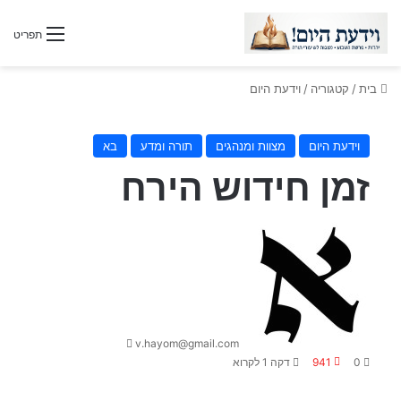
תפריט
בית
/
קטגוריה
/
וידעת היום
וידעת היום
מצוות ומנהגים
תורה ומדע
בא
זמן חידוש הירח
S
e
n
d
a
n
v.hayom@gmail.com
e
0
941
דקה 1 לקרוא
m
a
i