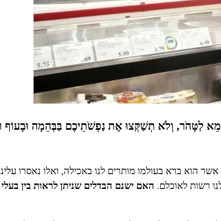
ָּמֵא לַטָּהֹר,
וְלֹא תְשַׁקְּצוּ אֶת נַפְשֹׁתֵיכֶם בַּבְּהֵמָה וּבָעוֹף 
ל אשר הוא ברא בעולמו מותרים לנו באכילה, ואלו נאסרו עלי
נו רשות לאוכלם.
האם ישנם הבדלים שניתן לראות בין בעלי 