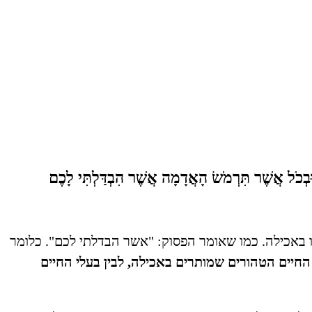
וּבְכֹל אֲשֶׁר תִּרְמֹשׂ הָאֲדָמָה אֲשֶׁר הִבְדַּלְתִּי לָכֶם
נו באכילה. כמו שאומר הפסוק: "אשר הבדלתי לכם". כלומר
החיים הטהורים שמותרים באכילה, לבין בעלי החיים