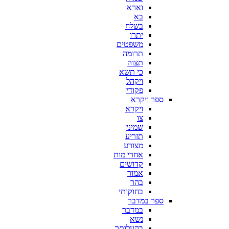
וארא
בא
בשלח
יתרו
משפטים
תרומה
תצוה
כי תשא
ויקהל
פקודי
ספר ויקרא
ויקרא
צו
שמיני
תזריע
מצורע
אחרי מות
קדושים
אמור
בהר
בחוקותי
ספר במדבר
במדבר
נשא
בהעלותך