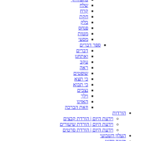
שלח
קרח
חקת
בלק
פנחס
מטות
מסעי
ספר דברים
דברים
ואתחנן
עקב
ראה
שופטים
כי תצא
כי תבוא
נצבים
וילך
האזינו
וזאת הברכה
הורדות
וידעת היום | הורדת קבצים
וידעת היום | הורדת שיעורים
וידעת היום | הורדת סרטים
העלון השבועי