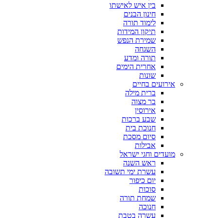
בין איש לאישתו
חינון הבנים
לימוד תורה
תיקון המידות
שמירת הנפש
השגחה
תורה ומדע
אחרית הימים
שונות
אירועים בחיים
ברית מילה
בר מצוה
אירוסין
שבע ברכות
חנוכת בית
סיום מסכת
אבילות
מועדים וחגי ישראל
ראש השנה
עשרת ימי תשובה
יום כיפור
סוכות
שמחת תורה
חנוכה
עשרה בטבת