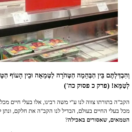
וְהִבְדַּלְתֶּם בֵּין הַבְּהֵמָה הַטְּהֹרָה לַטְּמֵאָה וּבֵין הָעוֹף הַט
לְטַמֵּא! (פרק כ פסוק כה')
הקב"ה בתורתו צווה לנו ע"י משה רבינו, אלו בעלי חיים מכ
מכל בעלי החיים בעולם, הבדיל לנו הקב"ה את חלקם, ונתן ל
הטמאים, שאסורים באכילה
?