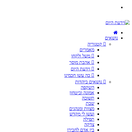
נושאים
קטגוריה
מאמרים
משל ולקחו
אהבת מוסר
וידעת היום
כה עשו חכמינו
נושאים ביהדות
השקפה
אמונה וביטחון
תשובה
שבת
מצוות ומנהגים
ועשו לי מקדש
תפילה
צדקה
בין אדם לחבירו