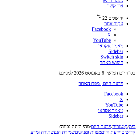
מאגר וידאו
צור קשר
℃
ירושלים
22
עקוב אחר
Facebook
X
YouTube
מאמר אקראי
Sidebar
Switch skin
חיפוש באתר
בס''ד יום חמישי, 6 באוגוסט 2026 למניינם
וידעת היום | מפת האתר
Facebook
X
YouTube
מאמר אקראי
Sidebar
בית
/
קטגוריה
/
וידעת היום
/
מהי תזונה נכונה?
קדושים
וידעת היום
מצוות ומנהגים
שמירת הנפש
תורה ומדע