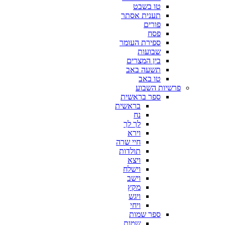
טו בשבט
תענית אסתר
פורים
פסח
ספירת העומר
שבועות
בין המצרים
תשעה באב
טו באב
פרשיות השבוע
ספר בראשית
בראשית
נח
לך לך
וירא
חיי שרה
תולדות
ויצא
וישלח
וישב
מקץ
ויגש
ויחי
ספר שמות
שמות