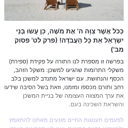
a
i
l
כְּכֹל אֲשֶׁר צִוָּה ה' אֶת מֹשֶׁה, כֵּן עָשׂוּ בְּנֵי
יִשְׂרָאֵל אֵת כָּל הָעֲבֹדָה! (פרק לט' פסוק
מב')
בפרשה זו מספרת לנו התורה על פקידת (ספירת)
משקלי התרומות שהגיעו למשכן: משקל הזהב,
הכסף והנחושת. עם ישראל מתנדב למשכן בלב
רחב ותורם מכספו ומזמנו, וזאת בשל הסיבה שידעו
את ערך המצווה העצומה של בניית המשכן
והשראת השכינה בעם.
לפעמים תענוגות החיים מונעים מאתנו להתאמץ