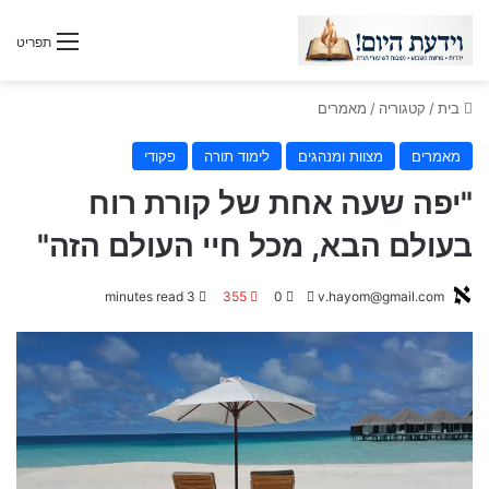
תפריט
בית
/
קטגוריה
/
מאמרים
מאמרים
מצוות ומנהגים
לימוד תורה
פקודי
"יפה שעה אחת של קורת רוח
בעולם הבא, מכל חיי העולם הזה"
3 minutes read
355
0
S
v.hayom@gmail.com
e
n
d
a
n
e
m