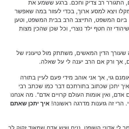
 התגורר רב צדיק וחכם. ברגע ששמע את
קלו ויצא למסע ארוך, בכדי לעזור במה שאפשר
 ביום המשפט, התייצב הרב בבית המשפט, וטען
הודי זה חטף ילד נוצרי, וכל שכן שהכין מצות
עורך הדין המאשים, משתתק מול טיעוניו של
 אך ורק אם הרב יענה לי על שאלה.
נם גוי, אך אני אוהב מידי פעם לעיין בתורה
איך יתכן שכתוב בתורתכם דבר כמו שכתב רבי
 אדם, ואין אומות העולם קרויים אדם". מה אנחנו
 הרי זה גזענות מדרגה ראשונה!
איך יתכן שאתם
 לי אדוני השופט, נניח שיש אדם שמאוד זקוק לך