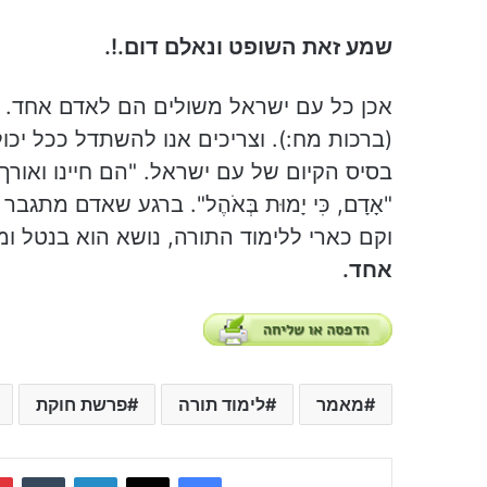
שמע זאת השופט ונאלם דום.!.
אכן כל עם ישראל משולים הם לאדם אחד. כמ
(ברכות מח:). וצריכים אנו להשתדל ככל יכו
בסיס הקיום של עם ישראל. "הם חיינו ואורך 
"אָדָם, כִּי יָמוּת בְּאֹהֶל". ברגע שאדם מ
וקם כארי ללימוד התורה, נושא הוא בנטל ומ
אחד.
מאמר
לימוד תורה
פרשת חוקת
Tumblr
LinkedIn
X
Facebook