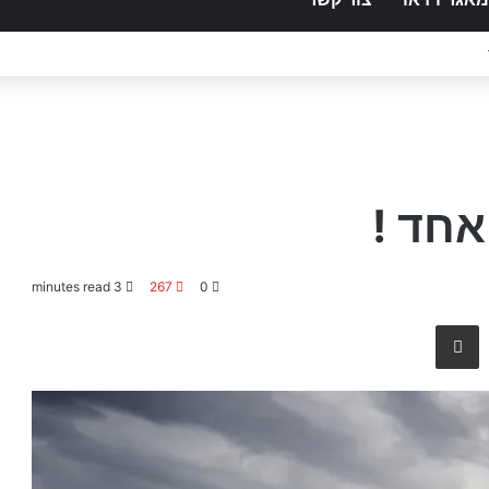
אחד !
3 minutes read
267
0
שתף באמצעות E-Mail