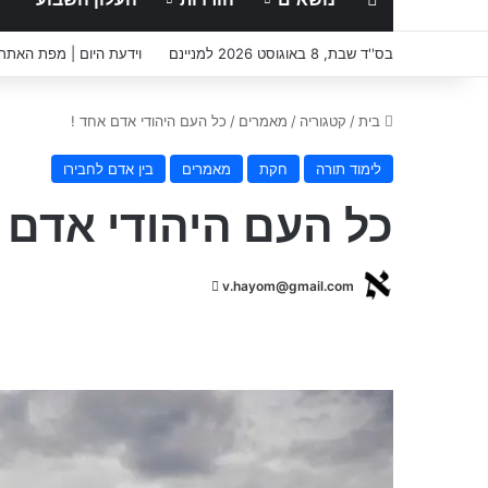
בס''ד שבת, 8 באוגוסט 2026 למניינם
וידעת היום | מפת האתר
בית
/
קטגוריה
/
מאמרים
/
כל העם היהודי אדם אחד !
לימוד תורה
חקת
מאמרים
בין אדם לחבירו
כל העם היהודי אדם 
S
v.hayom@gmail.com
e
n
d
a
n
e
m