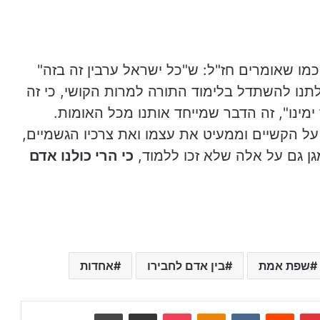
ו שאומרים חז"ל: ש"כל ישראל ערבין זה בזה"
לתנו להשתדל בלימוד התורה למרות הקושי, כי זה
ימינו", זה הדבר שמייחד אותנו מכל האומות.
תגבר על הקשיים וממעיט את עצמו ואת צרכיו הגשמיים,
גן גם על אלה שלא זכו ללמוד,
כי הרי כולנו אדם
שפת אמת
בין אדם לחבירו
אחדות
Pinterest
Reddit
VKontakte
Odnoklassniki
Pocket
שתף באמצעות E-Mail
הדפס