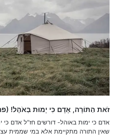
a
i
l
זֹאת הַתּוֹרָה, אָדָם כִּי יָמוּת בְּאֹהֶל!
(פרק
אדם כי ימות באוהל- דורשים חז"ל אדם כי 
שאין התורה מתקיימת אלא במי שממית עצמ