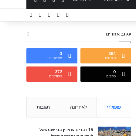
YouTube
Facebook
X
מאמר אקראי
Sidebar
עקוב אחרינו
0
364
נרשמים
משתתפים
372
0
עוקבים
מעודכנים
פופולרי
לאחרונה
תגובות
15 דברים עתידין בני ישמעאל
לעשות באחרית הימים!