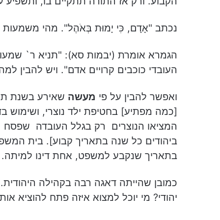
הקבוע. ורק אז התורה תתקיים בו, ותשפיע עלי
נכתב "אָדָם, כִּי יָמוּת בְּאֹהֶל". מהי משמעות
הגמרא אומרת (יבמות סא): "תניא ר` שמעון ב
העובדי כוכבים קרויים אדם". ויש להבין למ
ואפשר להבין על פי
מעשה
שאירע בשנת תרע
[כמה מפתיע] בחטיפת ילד נוצרי, ושימוש ב
המציאו הנוצרים רק בגלל העובדה שפסח נ
ביהודים כל שנה בתאריך קבוע]. בית המשפט
בתאריך שנקבע למשפט, אחת דינו למיתה.
כמובן שהייתה דאגה רבה בקהילה היהודית.
יהודי? מי יוכל למצוא איזה פתח להוציא או