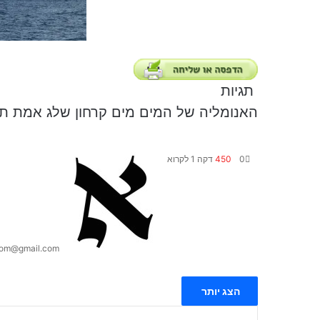
תגיות
האנומליה של המים
מים
קרחון
שלג
אמת
תו
0
450
דקה 1 לקרוא
yom@gmail.com
ש
W
h
ת
הצג יותר
a
ף
t
ב