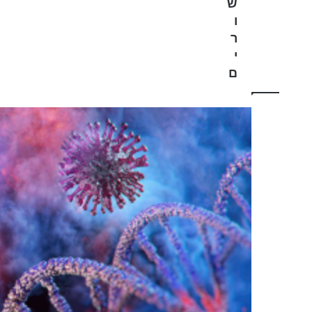
ש
ל
ו
ה
ר
ח
י
ז
י
ם
ר
.
.