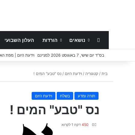
נושאים
הורדות
העלון השבועי
בס''ד יום שישי, 7 באוגוסט 2026 למניינם
וידעת היום | מפת הא
בית
/
קטגוריה
/
וידעת היום
/
נס "טבע" המים !
תורה ומדע
בשלח
וידעת היום
נס "טבע" המים !
0
450
דקה 1 לקרוא