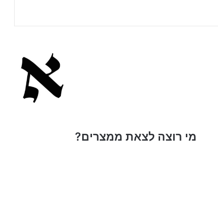
מ
מי רוצה לצאת ממצרים?
י
ר
ו
צ
ה
ל
צ
א