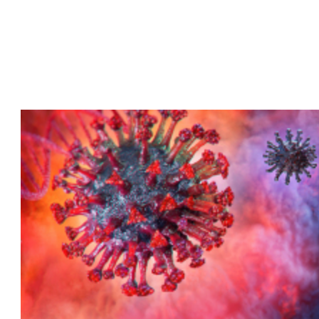
ת
מ
מ
צ
ר
י
ם
?