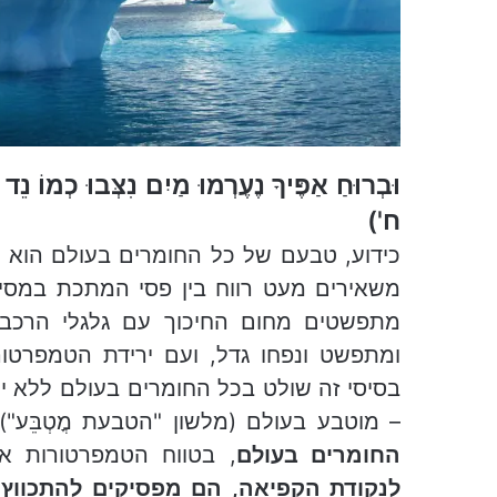
l
וּבְרוּחַ אַפֶּיךָ נֶעֶרְמוּ מַיִם נִצְּבוּ כְמו
ח')
כידוע, טבעם של כל החומרים בעולם הוא 
משאירים מעט רווח בין פסי המתכת במס
מתפשטים מחום החיכוך עם גלגלי הרכבת
ומתפשט ונפחו גדל, ועם ירידת הטמפרטור
בסיסי זה שולט בכל החומרים בעולם ללא יו
– מוטבע בעולם (מלשון "הטבעת מֳטְבֵּ
החומרים בעולם
, בטווח הטמפרטורות 
לנקודת הקפיאה, הם מפסיקים להתכווץ
.