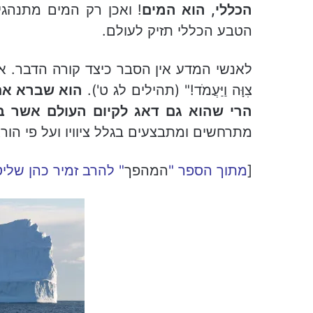
הכללי, הוא המים
! ואכן רק המים מתנהגי
הטבע הכללי תזיק לעולם.
לאנשי המדע אין הסבר כיצד קורה הדבר. אולם אנו
צִוָּה וַיַּעֲמֹד!" (תהילים לג ט').
הוא שברא את
הרי שהוא גם דאג לקיום העולם אשר ב
מתרחשים ומתבצעים בגלל ציוויו ועל פי הורא
[
מתוך הספר "
המהפך
" להרב זמיר כהן שלי