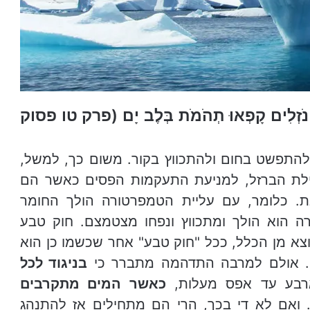
ֹ נֵד נֹזְלִים קָפְאוּ תְהֹמֹת בְּלֶב יָם (פרק טו פסוק
להתפשט בחום ולהתכווץ בקור. משום כך, למשל,
ילת הברזל, למניעת התעקמות הפסים כאשר הם
. כלומר, עם עליית הטמפרטורה הולך החומר
ה הוא הולך ומתכווץ ונפחו מצטמצם. חוק טבע
צא מן הכלל, ככל "חוק טבע" אחר שכשמו כן הוא
ע"). אולם למרבה התדהמה מתברר כי
בניגוד לכל
ארבע עד אפס מעלות,
כאשר המים מתקרבים
 ואם לא די בכך, הרי הם מתחילים אז להתנהג